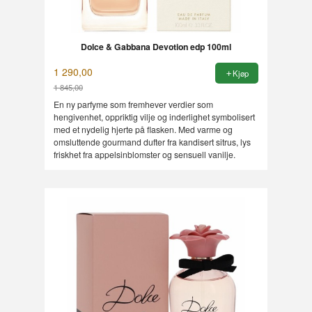
Dolce & Gabbana Devotion edp 100ml
1 290,00
Kjøp
1 845,00
Rabatt
En ny parfyme som fremhever verdier som
hengivenhet, oppriktig vilje og inderlighet symbolisert
med et nydelig hjerte på flasken. Med varme og
omsluttende gourmand dufter fra kandisert sitrus, lys
friskhet fra appelsinblomster og sensuell vanilje.