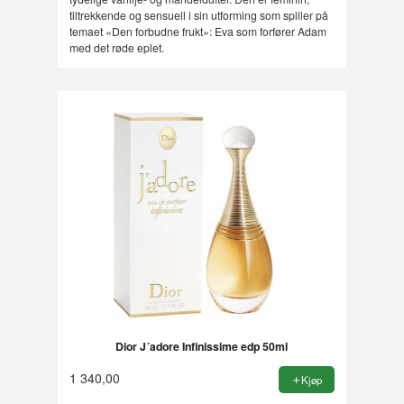
tiltrekkende og sensuell i sin utforming som spiller på
temaet «Den forbudne frukt»: Eva som forfører Adam
med det røde eplet.
Dior J´adore Infinissime edp 50ml
1 340,00
Kjøp