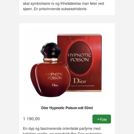
skal symbolisere ro og frihetsfølelse man føler ved
sjøen. En prisvinnende suksesshistorie.
Dior Hypnotic Poison edt 50ml
1 190,00
Kjøp
En dyp og fascinerende orientalsk parfyme med
tydelige vanilje- og mandeldufter. Den er feminin,