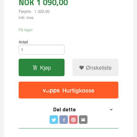
NOK
1 090,00
Førpris:
1 320,00
Rabatt
inkl. mva.
På lager
Antall
Kjøp
Ønskeliste
Del dette