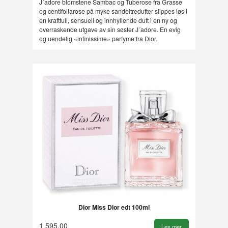
J´adore blomstene Sambac og Tuberose fra Grasse
og centifoliarose på myke sandeltredufter slippes løs i
en kraftfull, sensuell og innhyllende duft i en ny og
overraskende utgave av sin søster J´adore. En evig
og uendelig «infinissime» parfyme fra Dior.
Dior Miss Dior edt 100ml
1 595,00
Les mer