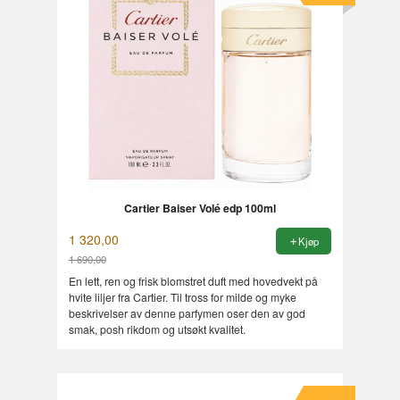
Cartier Baiser Volé edp 100ml
1 320,00
Kjøp
1 690,00
Rabatt
En lett, ren og frisk blomstret duft med hovedvekt på
hvite liljer fra Cartier. Til tross for milde og myke
beskrivelser av denne parfymen oser den av god
smak, posh rikdom og utsøkt kvalitet.