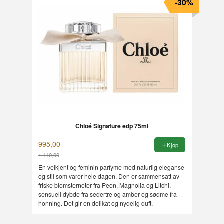
-30%
Chloé Signature edp 75ml
995,00
Kjøp
1 440,00
Rabatt
En velkjent og feminin parfyme med naturlig eleganse
og stil som varer hele dagen. Den er sammensatt av
friske blomsternoter fra Peon, Magnolia og Litchi,
sensuell dybde fra sedertre og amber og sødme fra
honning. Det gir en delikat og nydelig duft.