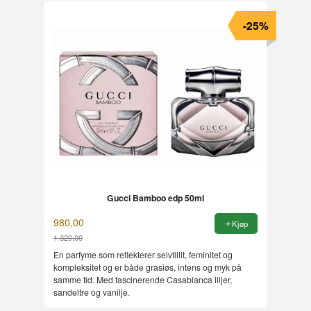
-25%
Gucci Bamboo edp 50ml
980,00
Kjøp
1 320,00
Rabatt
En parfyme som reflekterer selvtillit, feminitet og
kompleksitet og er både grasiøs, intens og myk på
samme tid. Med fascinerende Casablanca liljer,
sandeltre og vanilje.