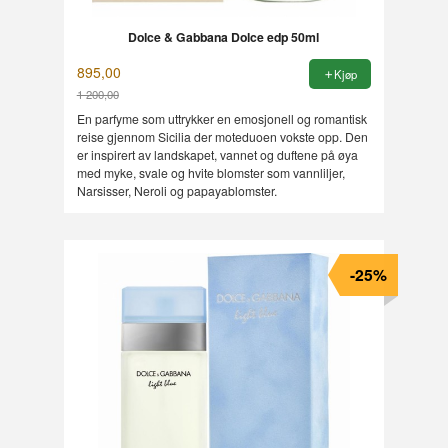
Dolce & Gabbana Dolce edp 50ml
895,00
Kjøp
1 200,00
Rabatt
En parfyme som uttrykker en emosjonell og romantisk
reise gjennom Sicilia der moteduoen vokste opp. Den
er inspirert av landskapet, vannet og duftene på øya
med myke, svale og hvite blomster som vannliljer,
Narsisser, Neroli og papayablomster.
-25%