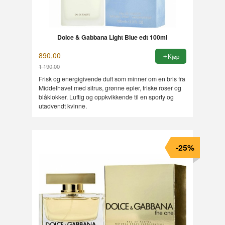
Dolce & Gabbana Light Blue edt 100ml
890,00
Kjøp
1 190,00
Rabatt
Frisk og energigivende duft som minner om en bris fra
Middelhavet med sitrus, grønne epler, friske roser og
blåklokker. Luftig og oppkvikkende til en sporty og
utadvendt kvinne.
-25%