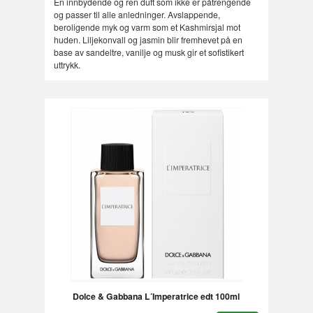
En innbydende og ren duft som ikke er påtrengende
og passer til alle anledninger. Avslappende,
beroligende myk og varm som et Kashmirsjal mot
huden. Liljekonvall og jasmin blir fremhevet på en
base av sandeltre, vanilje og musk gir et sofistikert
uttrykk.
Dolce & Gabbana L´Imperatrice edt 100ml