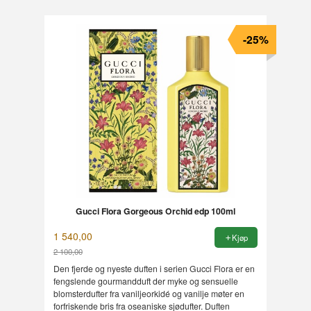
-25%
Gucci Flora Gorgeous Orchid edp 100ml
1 540,00
Kjøp
2 100,00
Rabatt
Den fjerde og nyeste duften i serien Gucci Flora er en
fengslende gourmandduft der myke og sensuelle
blomsterdufter fra vaniljeorkidé og vanilje møter en
forfriskende bris fra oseaniske sjødufter. Duften