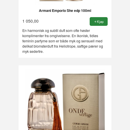
Armani Emporio She edp 100ml
1 050,00
Kjøp
En harmonisk og subtil duft som ofte høster
komplimenter fra omgivelsene. En ikonisk, tidløs
feminin parfyme som er både myk og sensuell med
delikat blomsterduft fra Heliotrope, saftige pærer og
myk sedertre.