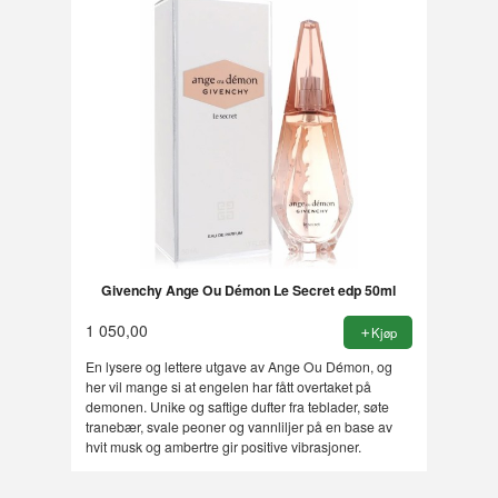
Givenchy Ange Ou Démon Le Secret edp 50ml
1 050,00
Kjøp
En lysere og lettere utgave av Ange Ou Démon, og
her vil mange si at engelen har fått overtaket på
demonen. Unike og saftige dufter fra teblader, søte
tranebær, svale peoner og vannliljer på en base av
hvit musk og ambertre gir positive vibrasjoner.