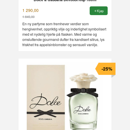
1 290,00
Kjøp
1 845,00
Rabatt
En ny parfyme som fremhever verdier som
hengivenhet, oppriktig vilje og inderlighet symbolisert
med et nydelig hjerte på flasken. Med varme og
omsluttende gourmand dufter fra kandisert sitrus, lys
friskhet fra appelsinblomster og sensuell vanilje.
-25%