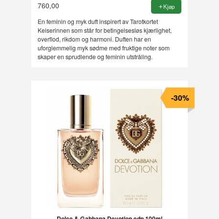
760,00
Kjøp
En feminin og myk duft inspirert av Tarotkortet
Keiserinnen som står for betingelsesløs kjærlighet,
overflod, rikdom og harmoni. Duften har en
uforglemmelig myk sødme med fruktige noter som
skaper en sprudlende og feminin utstråling.
-30%
Dolce & Gabbana Devotion edp 100ml