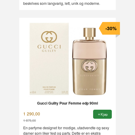
beskrives som langvarig, lett, unik og moderne.
-30%
Gucci Guilty Pour Femme edp 90ml
1 290,00
Kjøp
1 875,00
Rabatt
En parfyme designet for modige, utadvendte og sexy
damer som liker fest og party. Dette er en ekstra