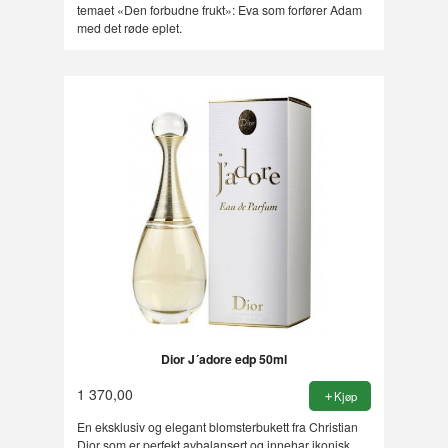
temaet «Den forbudne frukt»: Eva som forfører Adam
med det røde eplet.
Dior J´adore edp 50ml
1 370,00
Kjøp
En eksklusiv og elegant blomsterbukett fra Christian
Dior som er perfekt avbalansert og innehar ikonisk