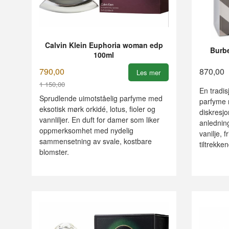
Calvin Klein Euphoria woman edp
Burbe
100ml
790,00
870,00
Les mer
1 150,00
En tradis
Rabatt
Sprudlende uimotståelig parfyme med
parfyme 
eksotisk mørk orkidé, lotus, fioler og
diskresjo
vannliljer. En duft for damer som liker
anledning
oppmerksomhet med nydelig
vanilje, 
sammensetning av svale, kostbare
tiltrekk
blomster.