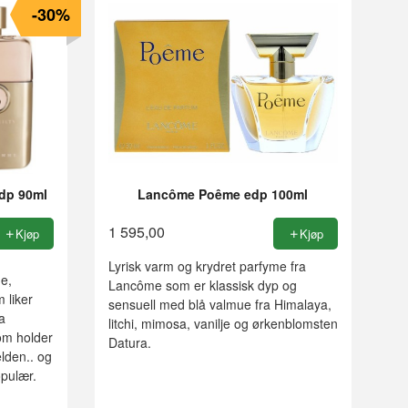
-30%
dp 90ml
Lancôme Poême edp 100ml
1 595,00
Kjøp
Kjøp
Lyrisk varm og krydret parfyme fra
e,
Lancôme som er klassisk dyp og
 liker
sensuell med blå valmue fra Himalaya,
a
litchi, mimosa, vanilje og ørkenblomsten
om holder
Datura.
lden.. og
opulær.