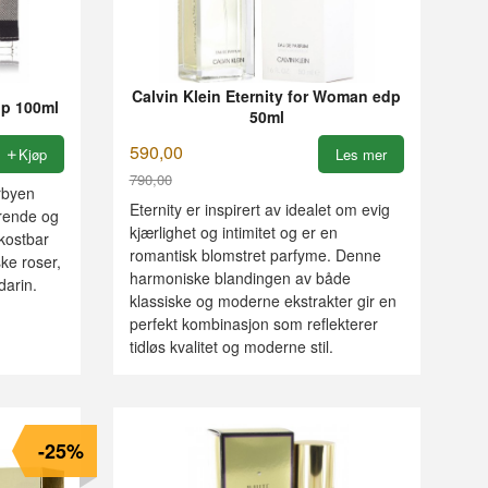
Calvin Klein Eternity for Woman edp
p 100ml
50ml
590,00
Kjøp
Les mer
790,00
rbyen
Rabatt
Eternity er inspirert av idealet om evig
erende og
kjærlighet og intimitet og er en
 kostbar
romantisk blomstret parfyme. Denne
ske roser,
harmoniske blandingen av både
darin.
klassiske og moderne ekstrakter gir en
perfekt kombinasjon som reflekterer
tidløs kvalitet og moderne stil.
-25%