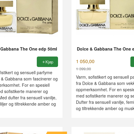
 Gabbana The One edp 50ml
Dolce & Gabbana The One 
1 050,00
Kjøp
1 399,00
istikert og sensuell parfyme
Rabatt
Varm, sofistikert og sensuell 
e & Gabbana som fascinerer og
fra Dolce & Gabbana som vek
erksomhet. For en spesiell
oppmerksomhet. For en spesi
 sofistikerte manerer og
med sofistikerte manerer og selv
. Med dufter fra sensuell vanilje,
Dufter fra sensuell vanilje, femin
liljer og tiltrekkende amber og
og tiltrekkende amber og musk