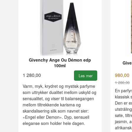
Givenchy Ange Ou Démon edp
Give
100ml
1 280,00
980,00
Les mer
1 280,00
Varm, myk, krydret og mystisk parfyme
Rabatt
En parfy
som uttrykker dualitet mellom uskyld og
klassisk 
sensualitet, og viser til balansegangen
Den er en
mellom tiltrekkende karisma og
utstrålin
skandalisering slik som navnet sier:
søte, til
«Engel eller Demon». Dyp, sensuell
jasmin, a
eleganse som holder hele dagen.
afrikansk