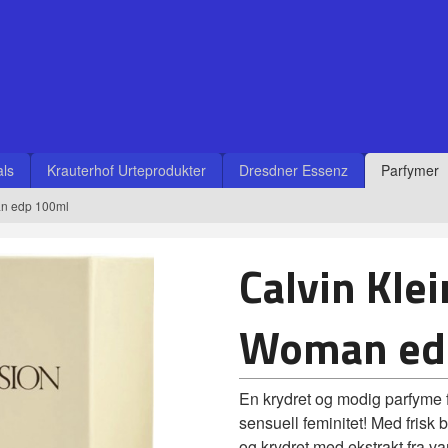
ls
Krauterhof Urteprodukter
Dresdner Essenz
Parfymer
an edp 100ml
Calvin Kle
Woman ed
En krydret og modig parfyme f
sensuell feminitet! Med frisk
og krydret med ekstrakt fra va