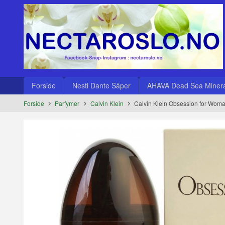
Gå
Lukk
til
innholdet
Produkter
Forside
Nesti Dante Såper
AHAVA Dead Sea Minera
Forside
Parfymer
Calvin Klein
Calvin Klein Obsession for Wom