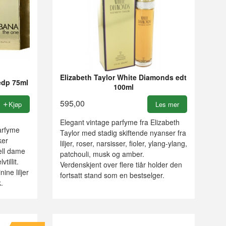
Elizabeth Taylor White Diamonds edt
edp 75ml
100ml
595,00
Kjøp
Les mer
Elegant vintage parfyme fra Elizabeth
parfyme
Taylor med stadig skiftende nyanser fra
ker
liljer, roser, narsisser, fioler, ylang-ylang,
ell dame
patchouli, musk og amber.
tillit.
Verdenskjent over flere tiår holder den
ine liljer
fortsatt stand som en bestselger.
.