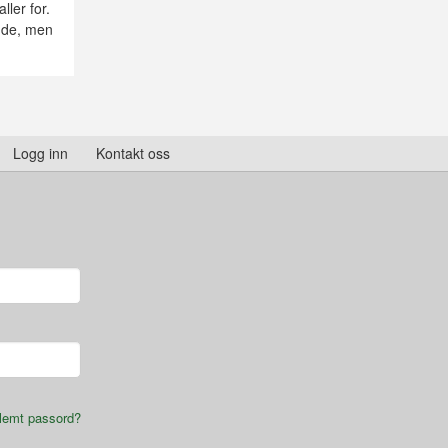
ler for.
nde, men
Logg inn
Kontakt oss
lemt passord?