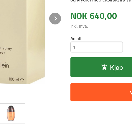
NOK
640,00
Next
inkl. mva.
Antall
Kjøp
Spennende og sensuelle ekstrakter fr