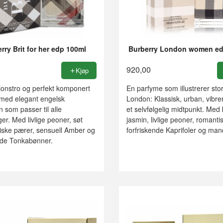
rry Brit for her edp 100ml
Burberry London women ed
920,00
Kjøp
jonstro og perfekt komponert
En parfyme som illustrerer sto
med elegant engelsk
London: Klassisk, urban, vibr
n som passer til alle
et selvfølgelig midtpunkt. Med
er. Med livlige peoner, søt
jasmin, livlige peoner, romanti
friske pærer, sensuell Amber og
forfriskende Kaprifoler og man
ende Tonkabønner.