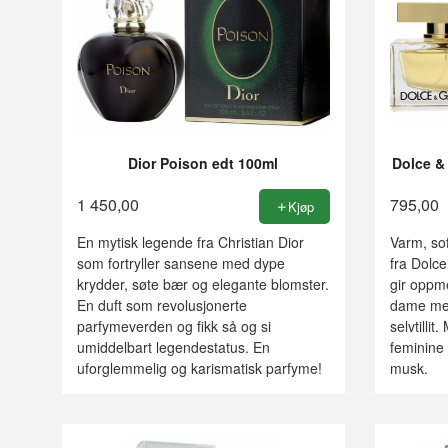
Dior Poison edt 100ml
Dolce &
1 450,00
795,00
Kjøp
En mytisk legende fra Christian Dior
Varm, sof
som fortryller sansene med dype
fra Dolc
krydder, søte bær og elegante blomster.
gir oppm
En duft som revolusjonerte
dame med
parfymeverden og fikk så og si
selvtillit
umiddelbart legendestatus. En
feminine 
uforglemmelig og karismatisk parfyme!
musk.