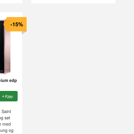
-15%
pium edp
Kjøp
 Saint
og søt
en med
 ung og