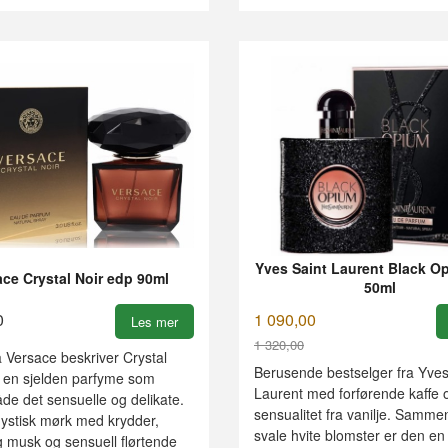
Yves Saint Laurent Black O
ace Crystal Noir edp 90ml
50ml
0
1 090,00
Les mer
1 320,00
 Versace beskriver Crystal
Rabatt
Berusende bestselger fra Yves
 en sjelden parfyme som
Laurent med forførende kaffe 
de det sensuelle og delikate.
sensualitet fra vanilje. Samm
ystisk mørk med krydder,
svale hvite blomster er den en
 musk og sensuell flørtende