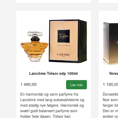
Lancôme Trésor edp 100ml
Vers
1 490,00
1 190,0
Les mer
En harmonisk og varm parfyme fra
Donatella
Lancôme med lang suksesshistorie og
Noir som
med stadig nye følgere. Harmonisk og
fanger bå
svært godt balansert parfyme som
Den er m
holder hele dagen. Trésor kan
amber og