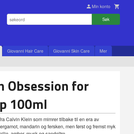
Min konto
Søk
Giovanni Hair Care
Giovanni Skin Care
Mer
in Obsession for
p 100ml
ra Calvin Klein som mimrer tilbake til en era av
 bergamot, mandarin og fersken, men først og fremst myk
nilje, amber, musk og sandeltre.