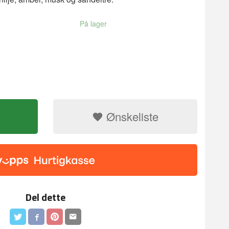
På lager
Ønskeliste
Flotte klassike
a krydder og planter
Del dette