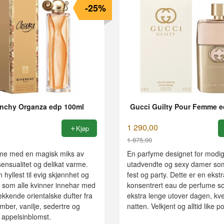
-25%
nchy Organza edp 100ml
Gucci Guilty Pour Femme e
1 290,00
Kjøp
1 875,00
Rabatt
me med en magisk miks av
En parfyme designet for modig
sensualitet og delikat varme.
utadvendte og sexy damer som
 hyllest til evig skjønnhet og
fest og party. Dette er en ekstr
g som alle kvinner innehar med
konsentrert eau de perfume s
trekkende orientalske dufter fra
ekstra lenge utover dagen, kve
mber, vanilje, sedertre og
natten. Velkjent og alltid like p
 appelsinblomst.