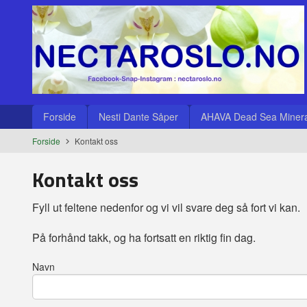
Gå
Lukk
til
innholdet
Produkter
Forside
Nesti Dante Såper
AHAVA Dead Sea Minera
Forside
Kontakt oss
Kontakt oss
Fyll ut feltene nedenfor og vi vil svare deg så fort vi kan.
På forhånd takk, og ha fortsatt en riktig fin dag.
Navn