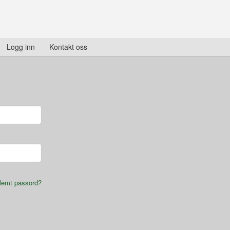
Logg inn
Kontakt oss
lemt passord?