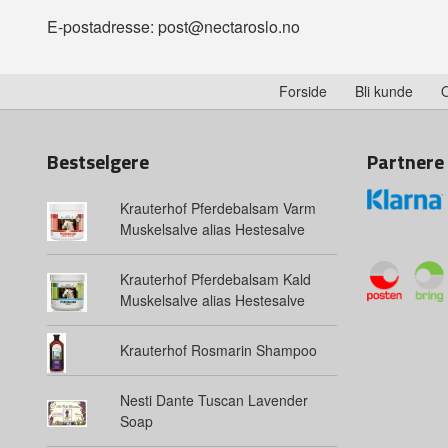
E-postadresse: post@nectaroslo.no
Forside
Bli kunde
Bestselgere
Partnere
Krauterhof Pferdebalsam Varm
Muskelsalve alias Hestesalve
Krauterhof Pferdebalsam Kald
Muskelsalve alias Hestesalve
Krauterhof Rosmarin Shampoo
Nesti Dante Tuscan Lavender
Soap