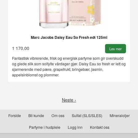
Marc Jacobs Daisy Eau So Fresh edt 125ml
1 170,00
Les mer
Fantastisk vibrerende, frisk og energisk parfyme som gir overskudd
og glede slik som solfylte vårdager gjør. Daisy Eau so fresh er lett og
sjarmerende med pære, grapefrukt, bringebær, jasmin,
appelsinblomst og plommer.
Neste ›
Forside
Bli kunde
Om oss
Sulfat (SLS/SLES)
Mineraloljer
Parfyme i hudpleie
Logg inn
Kontakt oss