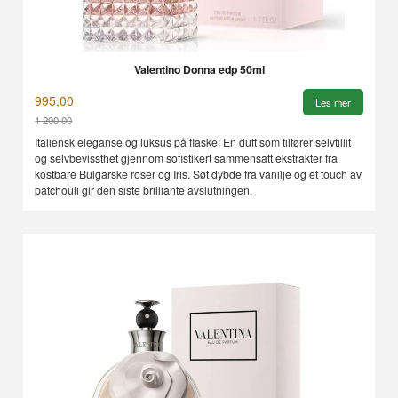
Valentino Donna edp 50ml
995,00
Les mer
1 200,00
Rabatt
Italiensk eleganse og luksus på flaske: En duft som tilfører selvtillit
og selvbevissthet gjennom sofistikert sammensatt ekstrakter fra
kostbare Bulgarske roser og Iris. Søt dybde fra vanilje og et touch av
patchouli gir den siste brilliante avslutningen.