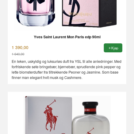
Yves Saint Laurent Mon Paris edp 90ml
1 390,00
Kjøp
1 640,00
Rabatt
En leken, uskyldig og luksuriøs duft fra YSL til alle anledninger. Med
forfriskende søte bringebær, bjørnebær, sprudlende pink pepper og
lette blomsterdufter fra tiltrekkende Peoner og Jasmine. Som base
finner man elegant hvit musk og Cashmere.