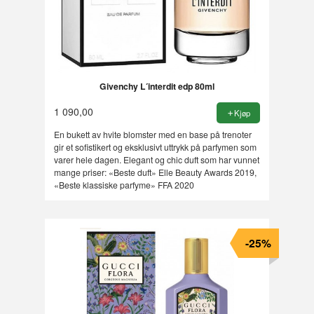
Givenchy L´interdit edp 80ml
1 090,00
Kjøp
En bukett av hvite blomster med en base på trenoter
gir et sofistikert og eksklusivt uttrykk på parfymen som
varer hele dagen. Elegant og chic duft som har vunnet
mange priser: «Beste duft» Elle Beauty Awards 2019,
«Beste klassiske parfyme» FFA 2020
-25%