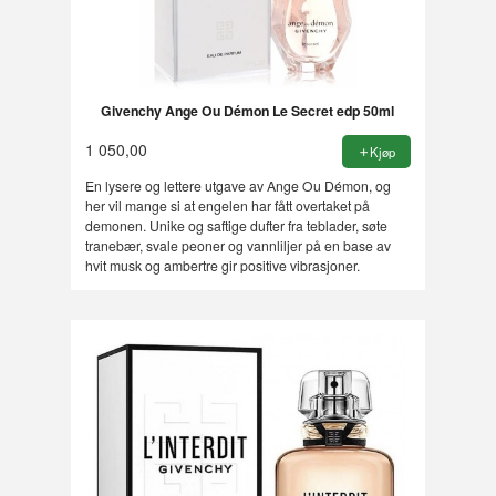
Givenchy Ange Ou Démon Le Secret edp 50ml
1 050,00
Kjøp
En lysere og lettere utgave av Ange Ou Démon, og
her vil mange si at engelen har fått overtaket på
demonen. Unike og saftige dufter fra teblader, søte
tranebær, svale peoner og vannliljer på en base av
hvit musk og ambertre gir positive vibrasjoner.