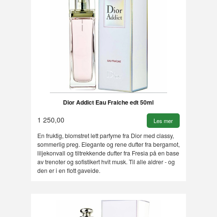
Dior Addict Eau Fraiche edt 50ml
1 250,00
Les mer
En fruktig, blomstret lett parfyme fra Dior med classy,
sommerlig preg. Elegante og rene dufter fra bergamot,
liljekonvall og tiltrekkende dufter fra Fresia på en base
av trenoter og sofistikert hvit musk. Til alle aldrer - og
den er i en flott gaveide.