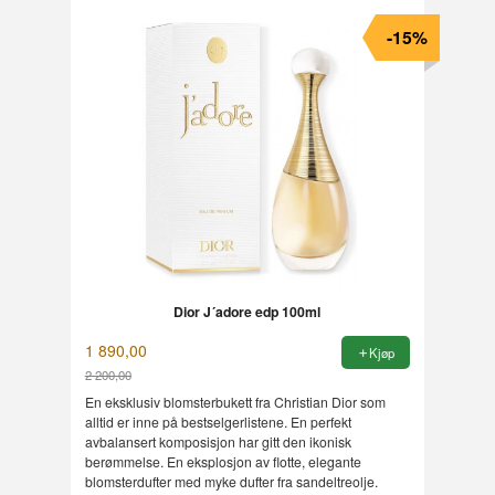
-15%
Dior J´adore edp 100ml
1 890,00
Kjøp
2 200,00
Rabatt
En eksklusiv blomsterbukett fra Christian Dior som
alltid er inne på bestselgerlistene. En perfekt
avbalansert komposisjon har gitt den ikonisk
berømmelse. En eksplosjon av flotte, elegante
blomsterdufter med myke dufter fra sandeltreolje.