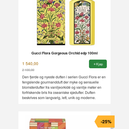
Gucci Flora Gorgeous Orchid edp 100ml
1 540,00
Kjøp
2 100,00
Rabatt
Den fjerde og nyeste duften i serien Gucci Flora er en
fengslende gourmandduft der myke og sensuelle
blomsterdufter fra vaniljeorkidé og vanilje møter en
forfriskende bris fra oseaniske sjødufter. Duften
beskrives som langvarig, lett, unik og moderne.
-25%