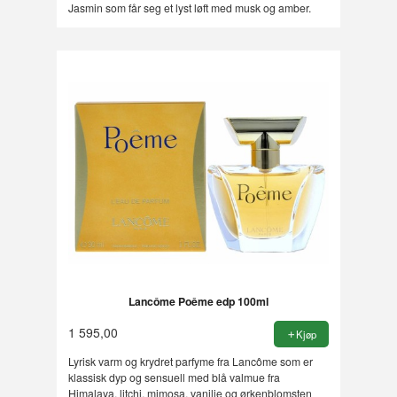
Jasmin som får seg et lyst løft med musk og amber.
Lancôme Poême edp 100ml
1 595,00
Kjøp
Lyrisk varm og krydret parfyme fra Lancôme som er
klassisk dyp og sensuell med blå valmue fra
Himalaya, litchi, mimosa, vanilje og ørkenblomsten