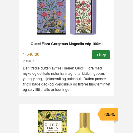
Gucci Flora Gorgeous Magnolia edp 100ml
1 540,00
Kjøp
2 100,00
Rabatt
Den tredje duften av fire i serien Gucci Flora med
myke og delikate noter fra magnolia, blåbringebær,
ylang-ylang, liljekonvall og patchouli. Duften passer
fint til både dag- og kveldsbruk og tilfører frisk feminitet
og selvtillit til alle anledninger.
-25%