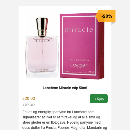
-20%
Lancôme Miracle edp 50ml
820,00
Kjøp
1 020,00
Rabatt
En lett og energifylt parfyme fra Lancôme som
signaliserer at livet er et mirakel og at alle små og
store gleder er en flott gave. Nydelig parfyme med
duse dufter fra Fresia, Peoner, Magnolia, Mandarin og