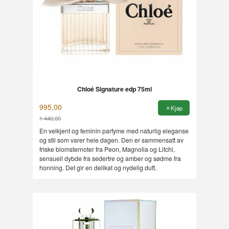
Chloé Signature edp 75ml
995,00
Kjøp
1 440,00
Rabatt
En velkjent og feminin parfyme med naturlig eleganse
og stil som varer hele dagen. Den er sammensatt av
friske blomsternoter fra Peon, Magnolia og Litchi,
sensuell dybde fra sedertre og amber og sødme fra
honning. Det gir en delikat og nydelig duft.