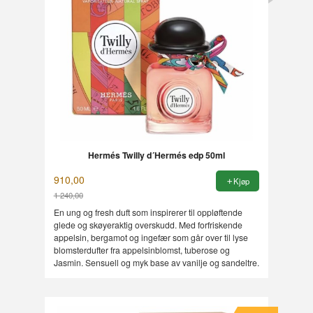
Hermés Twilly d´Hermés edp 50ml
910,00
Kjøp
1 240,00
Rabatt
En ung og fresh duft som inspirerer til oppløftende
glede og skøyeraktig overskudd. Med forfriskende
appelsin, bergamot og ingefær som går over til lyse
blomsterdufter fra appelsinblomst, tuberose og
Jasmin. Sensuell og myk base av vanilje og sandeltre.