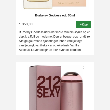
Burberry Goddess edp 50ml
1 050,00
Kjøp
Burberry Goddess uttrykker indre feminin styrke og er
dyp, kraftfull og moderne. Den er bygget opp rundt tre
fyldige gourmand sjatteringer innen vanilje: dyp
vanilje, myk vaniljekaviar og eksklusiv Vanilje
Absolutt. Lavendel gir en frisk nyanse til duften