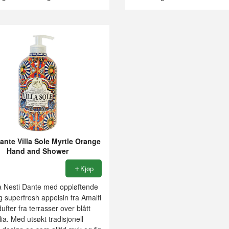
ante Villa Sole Myrtle Orange
Hand and Shower
Kjøp
a Nesti Dante med oppløftende
g superfresh appelsin fra Amalfi
dufter fra terrasser over blått
alia. Med utsøkt tradisjonell