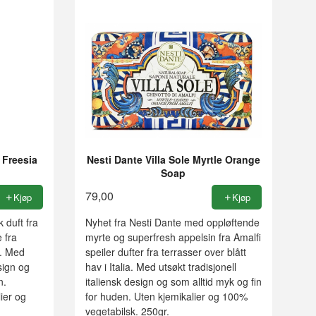
 Freesia
Nesti Dante Villa Sole Myrtle Orange
Soap
79,00
Kjøp
Kjøp
 duft fra
Nyhet fra Nesti Dante med oppløftende
 fra
myrte og superfresh appelsin fra Amalfi
a. Med
speiler dufter fra terrasser over blått
esign og
hav i Italia. Med utsøkt tradisjonell
n.
italiensk design og som alltid myk og fin
lier og
for huden. Uten kjemikalier og 100%
vegetabilsk. 250gr.