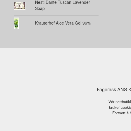
Nesti Dante Tuscan Lavender
Soap
Krauterhof Aloe Vera Gel 96%
Fagerask ANS Ka
Vår nettbutik
bruker cookie
Fortsett å