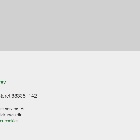
rev
steret 883351142
re service. Vi
dlekurven din.
for cookies.