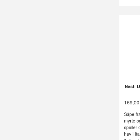
Nesti D
169,00
Såpe fr
myrte o
speiler 
hav i It