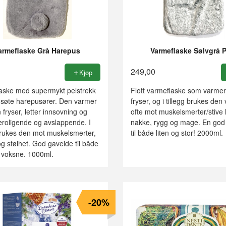
armeflaske Grå Harepus
Varmeflaske Sølvgrå 
249,00
Kjøp
aske med supermykt pelstrekk
Flott varmeflaske som varme
søte harepusører. Den varmer
fryser, og i tillegg brukes den 
fryser, letter innsovning og
ofte mot muskelsmerter/stive 
beroligende og avslappende. I
nakke, rygg og mage. En god
 brukes den mot muskelsmerter,
til både liten og stor! 2000ml.
og stølhet. God gaveide til både
 voksne. 1000ml.
-20%