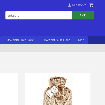
Min konto
Søk
Giovanni Hair Care
Giovanni Skin Care
Mer