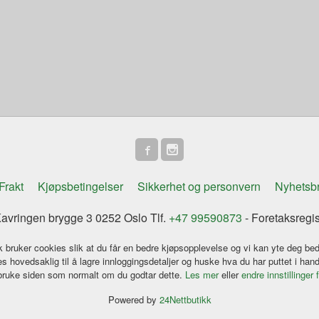
Frakt
Kjøpsbetingelser
Sikkerhet og personvern
Nyhetsb
vringen brygge 3 0252 Oslo Tlf.
+47 99590873
- Foretaksregi
k bruker cookies slik at du får en bedre kjøpsopplevelse og vi kan yte deg bed
s hovedsaklig til å lagre innloggingsdetaljer og huske hva du har puttet i han
 bruke siden som normalt om du godtar dette.
Les mer
eller
endre innstillinger 
Powered by
24Nettbutikk