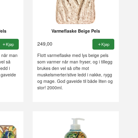
Pels
Varmeflaske Beige Pels
249,00
Kjøp
Kjøp
r når man
Flott varmeflaske med lys beige pels
vel så
som varmer når man fryser, og i tillegg
ledd i
brukes den vel så ofte mot
 gaveide
muskelsmerter/stive ledd i nakke, rygg
og mage. God gaveide til både liten og
stor! 2000ml.