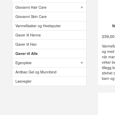
Giovanni Hair Care
Giovanni Skin Care
Varmeflasker og Hveteputer
V
Gaver til Henne
239,00
Gaver til Han
Varmefl
og med 
Gaver til Alle
når man 
virker 
Egenpleie
tillegg
Antibac Gel og Munnbind
stivhet 
barn og
Løsnegler