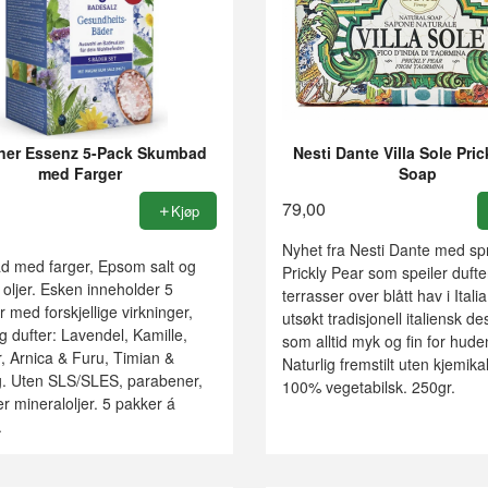
ner Essenz 5-Pack Skumbad
Nesti Dante Villa Sole Pric
med Farger
Soap
79,00
Kjøp
Nyhet fra Nesti Dante med sp
 med farger, Epsom salt og
Prickly Pear som speiler dufte
 oljer. Esken inneholder 5
terrasser over blått hav i Itali
r med forskjellige virkninger,
utsøkt tradisjonell italiensk d
g dufter: Lavendel, Kamille,
som alltid myk og fin for hude
, Arnica & Furu, Timian &
Naturlig fremstilt uten kjemika
. Uten SLS/SLES, parabener,
100% vegetabilsk. 250gr.
r mineraloljer. 5 pakker á
.