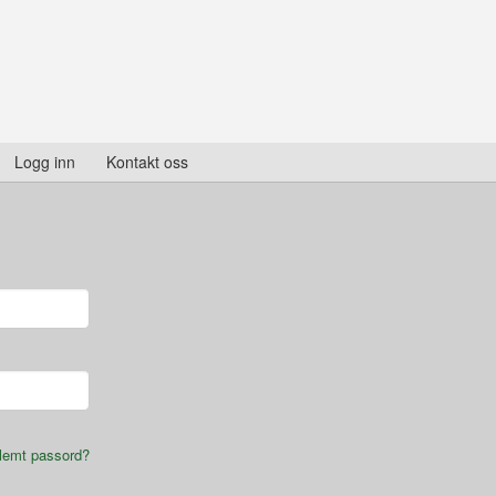
Logg inn
Kontakt oss
lemt passord?