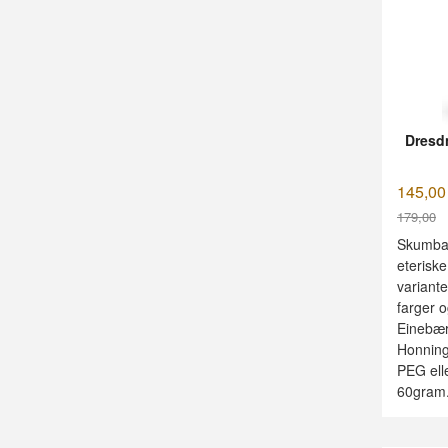
Dresd
145,00
179,00
Rabatt
Skumbad
eteriske
variante
farger o
Einebær
Honning
PEG elle
60gram