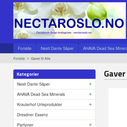
Gå
Lukk
til
innholdet
Produkter
Forside
Nesti Dante Såper
AHAVA Dead Sea Minera
Forside
Gaver til Alle
Gaver 
Kategorier
Nesti Dante Såper
AHAVA Dead Sea Minerals
Krauterhof Urteprodukter
Dresdner Essenz
Parfymer