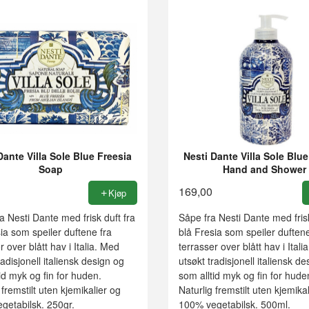
Dante Villa Sole Blue Freesia
Nesti Dante Villa Sole Blue
Soap
Hand and Shower
169,00
Kjøp
a Nesti Dante med frisk duft fra
Såpe fra Nesti Dante med frisk
ia som speiler duftene fra
blå Fresia som speiler duftene
r over blått hav i Italia. Med
terrasser over blått hav i Itali
radisjonell italiensk design og
utsøkt tradisjonell italiensk d
id myk og fin for huden.
som alltid myk og fin for hude
 fremstilt uten kjemikalier og
Naturlig fremstilt uten kjemika
getabilsk. 250gr.
100% vegetabilsk. 500ml.