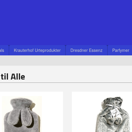
ls
Krauterhof Urteprodukter
Dresdner Essenz
Parfymer
til Alle