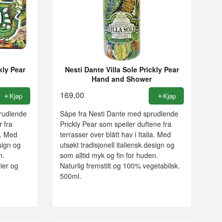
kly Pear
Nesti Dante Villa Sole Prickly Pear
Hand and Shower
169,00
Kjøp
Kjøp
rudlende
Såpe fra Nesti Dante med sprudlende
r fra
Prickly Pear som speiler duftene fra
a. Med
terrasser over blått hav i Italia. Med
esign og
utsøkt tradisjonell italiensk design og
n.
som alltid myk og fin for huden.
lier og
Naturlig fremstilt og 100% vegetabilsk.
500ml.