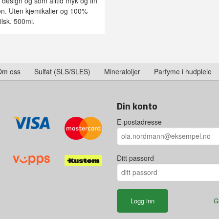
k design og som alltid myk og fin
en. Uten kjemikalier og 100%
ilsk. 500ml.
Om oss
Sulfat (SLS/SLES)
Mineraloljer
Parfyme i hudpleie
Din konto
E-postadresse
Ditt passord
G