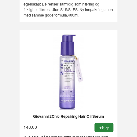
egenskap: De renser samtidig som næring og
fuktighet tilføres. Uten SLS/SLES. Ny innpakning, men
med samme gode formula.400ml.
Giovanni 2Chic Repairing Hair Oil Serum
148,00
Kjøp
Økologisk hårserum for slitt/overbehandlet hår som