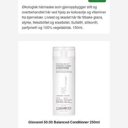
Økologisk hårmaske som gjenoppbygger slitt og
overbehandlet hår ved hjelp av kokosolje og vitaminer
fra bjørnebær. Livløst og skadet hår får tilbake glans,
styrke, fleksibilitet og elastisitet. Sulfatfri, silikonfri,
parfymefri og 100% vegetabilsk. 150ml.
Giovanni 50:50 Balanced Conditioner 250ml