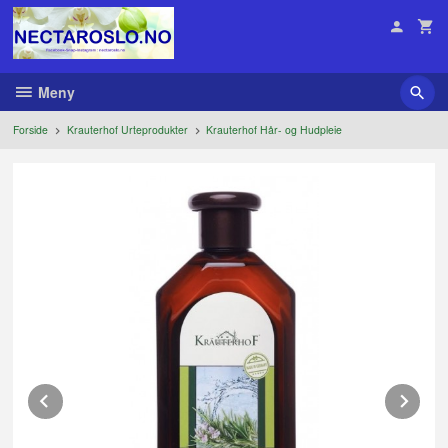
Gå
til
innholdet
Meny
Forside
Krauterhof Urteprodukter
Krauterhof Hår- og Hudpleie
Prev
Ne