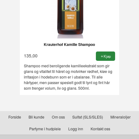
Krauterhof Kamille Shampoo
135,00
Kjøp
Shampoo med beroligende kamilleekstrakt som gir
glans og vitalitet til håret og motvirker rødhet, kløe og
irritasjon i hodebunn som er i ubalanse. Til alle
hårtyper, men passer spesielt godt til tynt og fint hår
som trenger volum, liv og glans. 500ml.
Forside
Bli kunde
Om oss
Sulfat (SLS/SLES)
Mineraloljer
Parfyme i hudpleie
Logg inn
Kontakt oss