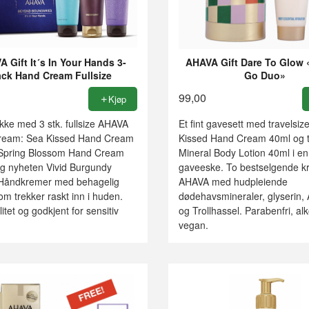
 Gift It´s In Your Hands 3-
AHAVA Gift Dare To Glow 
ack Hand Cream Fullsize
Go Duo»
99,00
Kjøp
ke med 3 stk. fullsize AHAVA
Et fint gavesett med travelsiz
ream: Sea Kissed Hand Cream
Kissed Hand Cream 40ml og t
Spring Blossom Hand Cream
Mineral Body Lotion 40ml i en 
g nyheten Vivid Burgundy
gaveeske. To bestselgende k
Håndkremer med behagelig
AHAVA med hudpleiende
om trekker raskt inn i huden.
dødehavsmineraler, glyserin, 
itet og godkjent for sensitiv
og Trollhassel. Parabenfri, alk
vegan.