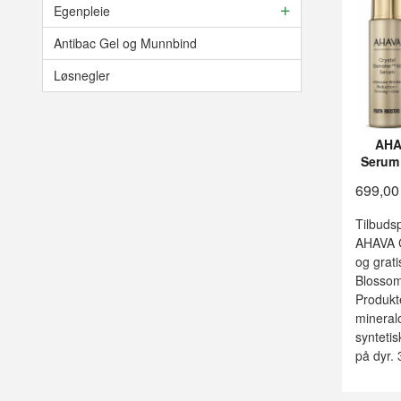
Egenpleie
Antibac Gel og Munnbind
Løsnegler
AHA
Serum
699,00
Tilbuds
AHAVA C
og grati
Blossom
Produkt
mineralo
syntetis
på dyr.