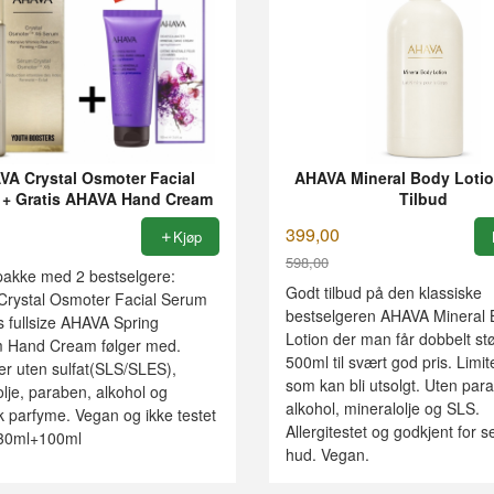
VA Crystal Osmoter Facial
AHAVA Mineral Body Loti
 + Gratis AHAVA Hand Cream
Tilbud
399,00
Kjøp
598,00
pakke med 2 bestselgere:
Rabatt
Godt tilbud på den klassiske
rystal Osmoter Facial Serum
bestselgeren AHAVA Mineral 
s fullsize AHAVA Spring
Lotion der man får dobbelt st
 Hand Cream følger med.
500ml til svært god pris. Limit
er uten sulfat(SLS/SLES),
som kan bli utsolgt. Uten par
lje, paraben, alkohol og
alkohol, mineralolje og SLS.
k parfyme. Vegan og ikke testet
Allergitestet og godkjent for se
 30ml+100ml
hud. Vegan.