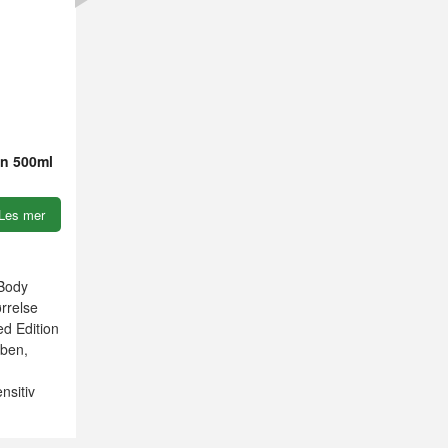
on 500ml
Les mer
Body
ørrelse
ed Edition
aben,
nsitiv