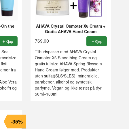
«On the
AHAVA Crystal Osmoter X6 Cream +
Gratis AHAVA Hand Cream
769,00
Kjøp
Kjøp
e Sea
Tilbudspakke med AHAVA Crystal
ravelsize
Osmoter X6 Smoothing Cream og
flott
gratis fullsize AHAVA Spring Blossom
remer fra
Hand Cream følger med. Produkter
uten sulfat(SLS/SLES), mineralolje,
Aloe Vera
parabener, alkohol og syntetisk
oholfri og
parfyme. Vegan og ikke testet på dyr.
50ml+100ml
-35%