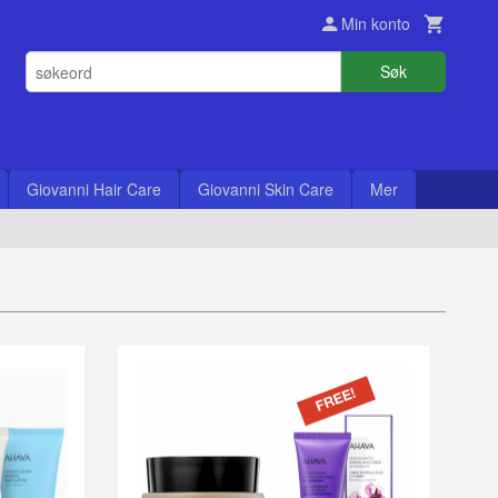
Min konto
Søk
Giovanni Hair Care
Giovanni Skin Care
Mer