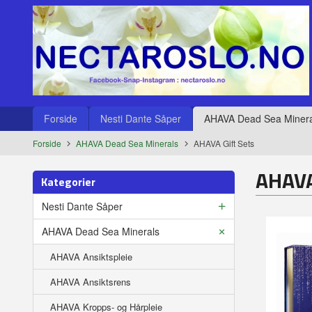
Gå
Lukk
til
innholdet
Produkter
Forside
Nesti Dante Såper
AHAVA Dead Sea Minera
Forside
AHAVA Dead Sea Minerals
AHAVA Gift Sets
AHAVA
Kategorier
Nesti Dante Såper
AHAVA Dead Sea Minerals
AHAVA Ansiktspleie
AHAVA Ansiktsrens
AHAVA Kropps- og Hårpleie