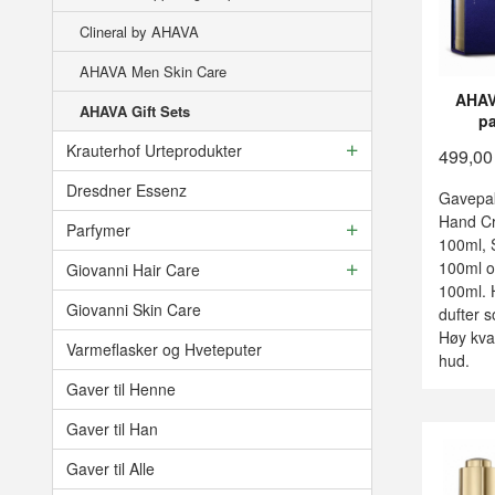
Clineral by AHAVA
AHAVA Men Skin Care
AHAVA
AHAVA Gift Sets
p
Krauterhof Urteprodukter
499,00
Dresdner Essenz
Gavepak
Hand C
Parfymer
100ml, 
100ml o
Giovanni Hair Care
100ml. 
Giovanni Skin Care
dufter s
Høy kval
Varmeflasker og Hveteputer
hud.
Gaver til Henne
Gaver til Han
Gaver til Alle