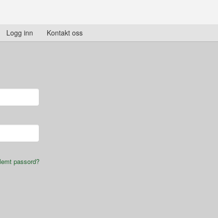
Logg inn
Kontakt oss
lemt passord?