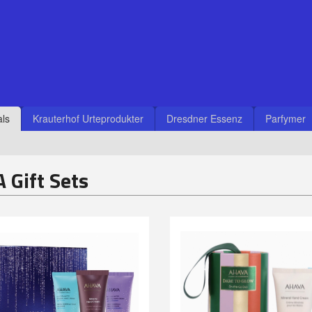
ls
Krauterhof Urteprodukter
Dresdner Essenz
Parfymer
 Gift Sets