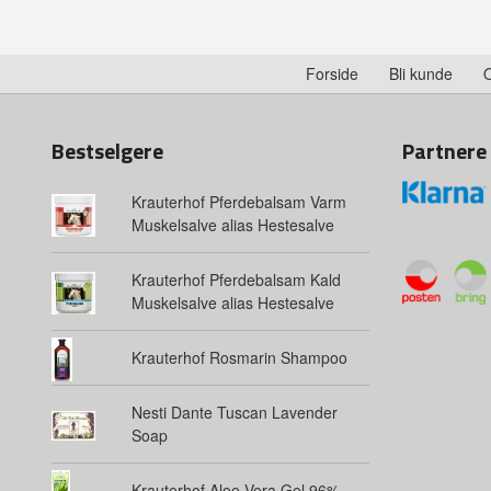
Forside
Bli kunde
Bestselgere
Partnere
Krauterhof Pferdebalsam Varm
Muskelsalve alias Hestesalve
Krauterhof Pferdebalsam Kald
Muskelsalve alias Hestesalve
Krauterhof Rosmarin Shampoo
Nesti Dante Tuscan Lavender
Soap
Krauterhof Aloe Vera Gel 96%