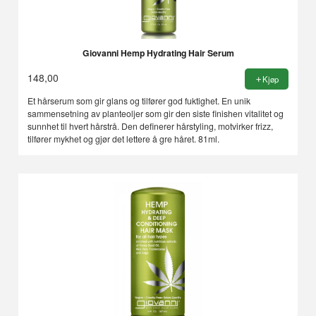
Giovanni Hemp Hydrating Hair Serum
148,00
Kjøp
Et hårserum som gir glans og tilfører god fuktighet. En unik
sammensetning av planteoljer som gir den siste finishen vitalitet og
sunnhet til hvert hårstrå. Den definerer hårstyling, motvirker frizz,
tilfører mykhet og gjør det lettere å gre håret. 81ml.