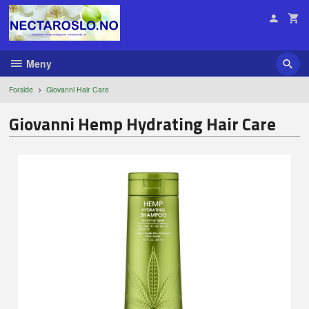
Gå
til
innholdet
Meny
Forside
Giovanni Hair Care
Giovanni Hemp Hydrating Hair Care