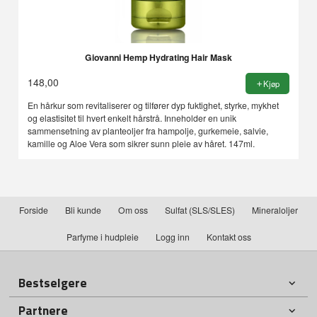
Giovanni Hemp Hydrating Hair Mask
148,00
Kjøp
En hårkur som revitaliserer og tilfører dyp fuktighet, styrke, mykhet
og elastisitet til hvert enkelt hårstrå. Inneholder en unik
sammensetning av planteoljer fra hampolje, gurkemeie, salvie,
kamille og Aloe Vera som sikrer sunn pleie av håret. 147ml.
Forside
Bli kunde
Om oss
Sulfat (SLS/SLES)
Mineraloljer
Parfyme i hudpleie
Logg inn
Kontakt oss
Bestselgere
Partnere