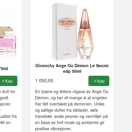
Givenchy Ange Ou Démon Le Secret
75ml
edp 50ml
1 050,00
Kjøp
Kjøp
 duft for
En lysere og lettere utgave av Ange Ou
 godt
Démon, og her vil mange si at engelen
sjoner.
har fått overtaket på demonen. Unike
r
og saftige dufter fra teblader, søte
litet fra
tranebær, svale peoner og vannliljer på
itt en
en base av hvit musk og ambertre gir
positive vibrasjoner.