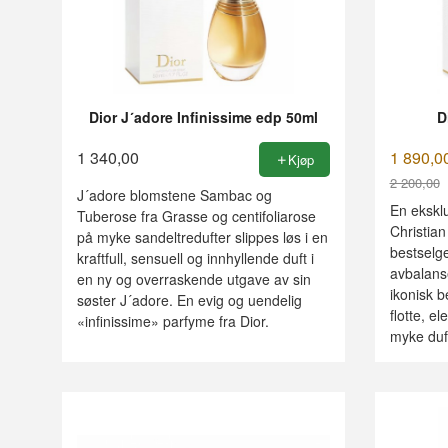
Dior J´adore Infinissime edp 50ml
D
1 340,00
1 890,0
Kjøp
2 200,00
J´adore blomstene Sambac og
Rabatt
En eksklu
Tuberose fra Grasse og centifoliarose
Christian
på myke sandeltredufter slippes løs i en
bestselge
kraftfull, sensuell og innhyllende duft i
avbalanse
en ny og overraskende utgave av sin
ikonisk 
søster J´adore. En evig og uendelig
flotte, e
«infinissime» parfyme fra Dior.
myke duft