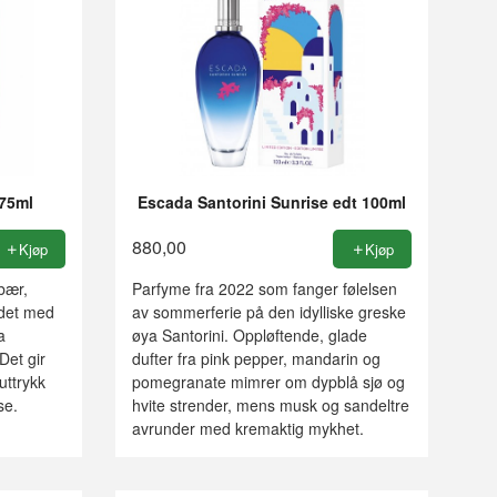
75ml
Escada Santorini Sunrise edt 100ml
880,00
Kjøp
Kjøp
bær,
Parfyme fra 2022 som fanger følelsen
ndet med
av sommerferie på den idylliske greske
a
øya Santorini. Oppløftende, glade
Det gir
dufter fra pink pepper, mandarin og
uttrykk
pomegranate mimrer om dypblå sjø og
se.
hvite strender, mens musk og sandeltre
avrunder med kremaktig mykhet.