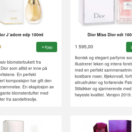
ior J´adore edp 100ml
Dior Miss Dior edt 10
0
1 595,00
Kjøp
Ikonisk og elegant parfyme s
siv blomsterbukett fra
illustrerer leken og intens fore
 Dior som alltid er inne på
med en perfekt sammensetnin
rlistene. En perfekt
kostbare roser, liljekonvall, for
rt komposisjon har gitt den
sitrusfrukter og forførende Pat
berømmelse. En eksplosjon av
Stilsikker og sjarmerende med
legante blomsterdufter med
høyeste kvalitet. Versjon 2019.
er fra sandeltreolje.