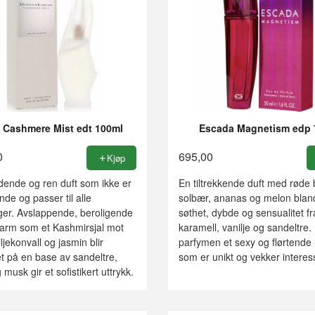
Cashmere Mist edt 100ml
Escada Magnetism edp 
0
695,00
Kjøp
dende og ren duft som ikke er
En tiltrekkende duft med røde 
de og passer til alle
solbær, ananas og melon bla
ger. Avslappende, beroligende
søthet, dybde og sensualitet fr
arm som et Kashmirsjal mot
karamell, vanilje og sandeltre. 
ljekonvall og jasmin blir
parfymen et sexy og flørtende 
t på en base av sandeltre,
som er unikt og vekker interes
 musk gir et sofistikert uttrykk.