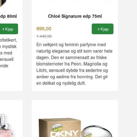
edp 80ml
Chloé Signature edp 75ml
995,00
Kjøp
Kjøp
1 440,00
istikert,
Rabatt
En velkjent og feminin parfyme med
n mystisk
naturlig eleganse og stil som varer hele
ss med
dagen. Den er sammensatt av friske
ensuell
blomsternoter fra Peon, Magnolia og
sende
Litchi, sensuell dybde fra sedertre og
amber og sødme fra honning. Det gir
en delikat og nydelig duft.