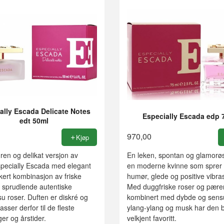
ally Escada Delicate Notes
Especially Escada edp 
edt 50ml
970,00
Kjøp
, ren og delikat versjon av
En leken, spontan og glamorøs
specially Escada med elegant
en moderne kvinne som sprer
ikert kombinasjon av friske
humør, glede og positive vibra
 sprudlende autentiske
Med duggfriske roser og pære
 roser. Duften er diskré og
kombinert med dybde og sensua
sser derfor til de fleste
ylang-ylang og musk har den bl
er og årstider.
velkjent favoritt.