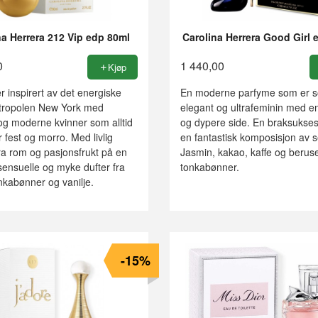
na Herrera 212 Vip edp 80ml
Carolina Herrera Good Girl 
0
1 440,00
Kjøp
r inspirert av det energiske
En moderne parfyme som er sof
metropolen New York med
elegant og ultrafeminin med e
og moderne kvinner som alltid
og dypere side. En braksukse
or fest og morro. Med livlig
en fantastisk komposisjon av s
fra rom og pasjonsfrukt på en
Jasmin, kakao, kaffe og beru
ensuelle og myke dufter fra
tonkabønner.
nkabønner og vanilje.
-15%