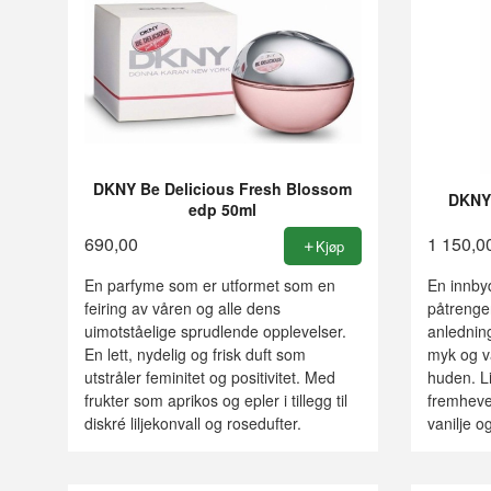
DKNY Be Delicious Fresh Blossom
DKNY 
edp 50ml
690,00
1 150,0
Kjøp
En parfyme som er utformet som en
En innby
feiring av våren og alle dens
påtrengen
uimotståelige sprudlende opplevelser.
anlednin
En lett, nydelig og frisk duft som
myk og v
utstråler feminitet og positivitet. Med
huden. Li
frukter som aprikos og epler i tillegg til
fremheve
diskré liljekonvall og rosedufter.
vanilje og