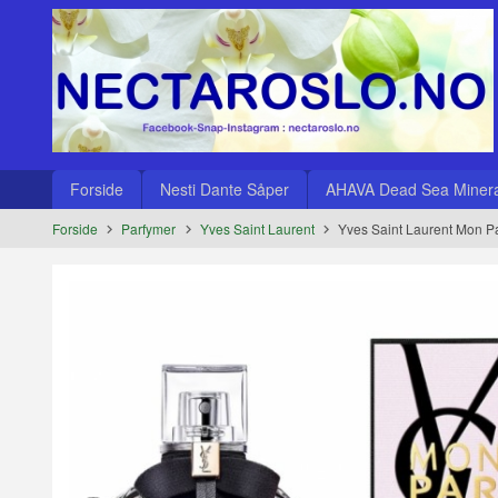
Gå
Lukk
til
innholdet
Produkter
Forside
Nesti Dante Såper
AHAVA Dead Sea Minera
Forside
Parfymer
Yves Saint Laurent
Yves Saint Laurent Mon P