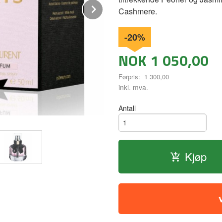
Next
Cashmere.
-20%
NOK
1 050,00
Førpris:
1 300,00
Rabatt
inkl. mva.
Antall
Kjøp