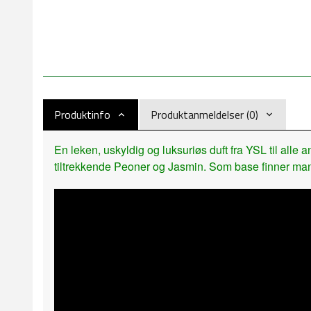
Produktinfo
Produktanmeldelser (0)
En leken, uskyldig og luksuriøs duft fra YSL til alle
tiltrekkende Peoner og Jasmin. Som base finner man