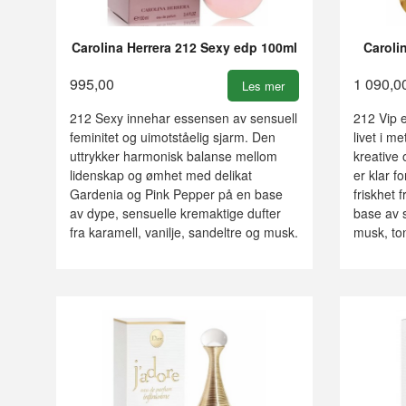
Carolina Herrera 212 Sexy edp 100ml
Caroli
995,00
1 090,0
Les mer
212 Sexy innehar essensen av sensuell
212 Vip e
feminitet og uimotståelig sjarm. Den
livet i 
uttrykker harmonisk balanse mellom
kreative 
lidenskap og ømhet med delikat
er klar f
Gardenia og Pink Pepper på en base
friskhet 
av dype, sensuelle kremaktige dufter
base av s
fra karamell, vanilje, sandeltre og musk.
musk, to