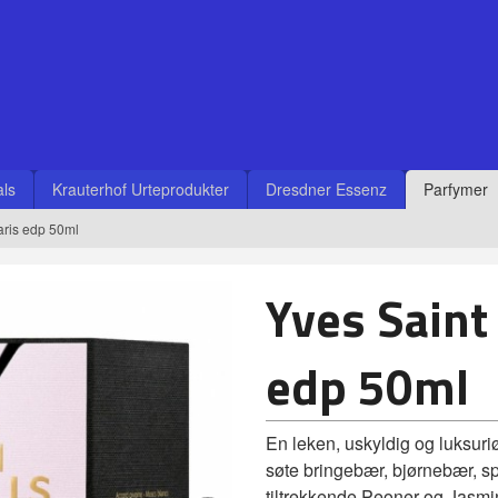
ls
Krauterhof Urteprodukter
Dresdner Essenz
Parfymer
aris edp 50ml
Yves Saint
edp 50ml
En leken, uskyldig og luksuriø
søte bringebær, bjørnebær, sp
tiltrekkende Peoner og Jasmi