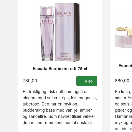
Especi
Escada Sentiment edt 75ml
780,00
880,00
Kjøp
En fruktig og frisk duft som også er
En luftig
elegant med solbær, rips, iris, magnolia,
søster E
tuberose. Den har en myk og
og sofist
pudderaktig base med vanilje, amber
pærer og
og sandeltre. Som navnet tilsier vekker
Hamanasu
den minner med sentimental nostalgi.
myk og pa
anledning