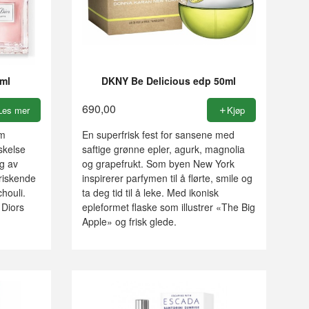
0ml
DKNY Be Delicious edp 50ml
690,00
Les mer
Kjøp
om
En superfrisk fest for sansene med
lskelse
saftige grønne epler, agurk, magnolia
g av
og grapefrukt. Som byen New York
friskende
inspirerer parfymen til å flørte, smile og
chouli.
ta deg tid til å leke. Med ikonisk
 Diors
epleformet flaske som illustrer «The Big
Apple» og frisk glede.