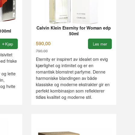
Calvin Klein Eternity for Woman edp
100ml
50ml
590,00
Kjøp
Les mer
790,00
sivitet
Rabatt
Eternity er inspirert av idealet om evig
med friske
kjærlighet og intimitet og er en
romantisk blomstret parfyme. Denne
 og lette
harmoniske blandingen av både
in,
klassiske og moderne ekstrakter gir en
 og hvite
perfekt kombinasjon som reflekterer
tidløs kvalitet og moderne stil.