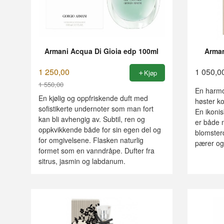
Armani Acqua Di Gioia edp 100ml
Arman
1 250,00
1 050,0
Kjøp
1 550,00
En harmon
Rabatt
En kjølig og oppfriskende duft med
høster k
sofistikerte undernoter som man fort
En ikonis
kan bli avhengig av. Subtil, ren og
er både 
oppkvikkende både for sin egen del og
blomsterd
for omgivelsene. Flasken naturlig
pærer og
formet som en vanndråpe. Dufter fra
sitrus, jasmin og labdanum.