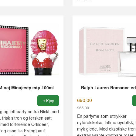
 Minaj Minajesty edp 100ml
Ralph Lauren Romance ed
690,00
Kjøp
965,00
g og lett parfyme fra Nicki med
Rabatt
En parfyme som uttrykker
 frisk sitron og fersken satt
nyforelskelse, intime øyeblikk,
ed forførende Orkidéer,
myk glede. Med eksotiske tren
 og eksotisk Frangipani.
ekstragavante kostbare roser, 