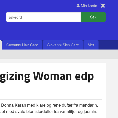
Min konto
Søk
Giovanni Hair Care
Giovanni Skin Care
Mer
gizing Woman edp
fra Donna Karan med klare og rene dufter fra mandarin,
et med svale blomsterdufter fra vannliljer og jasmin.