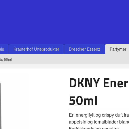
ls
Krauterhof Urteprodukter
Dresdner Essenz
Parfymer
dp 50ml
DKNY Ener
50ml
En energifylt og crispy duft 
appelsin og tomatblader bland
Forfriskende og populær.