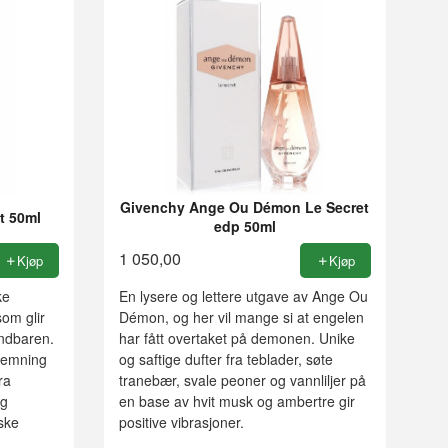
Givenchy Ange Ou Démon Le Secret
t 50ml
edp 50ml
1 050,00
Kjøp
Kjøp
ke
En lysere og lettere utgave av Ange Ou
om glir
Démon, og her vil mange si at engelen
andbaren.
har fått overtaket på demonen. Unike
stemning
og saftige dufter fra teblader, søte
ra
tranebær, svale peoner og vannliljer på
og
en base av hvit musk og ambertre gir
ske
positive vibrasjoner.