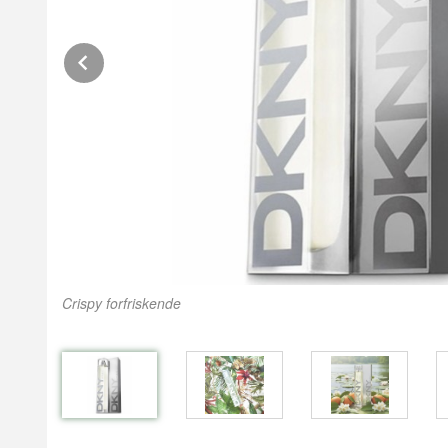
Prev
Crispy forfriskende