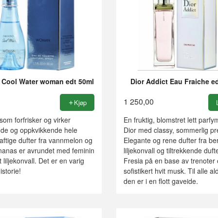
f Cool Water woman edt 50ml
Dior Addict Eau Fraiche e
1 250,00
Kjøp
om forfrisker og virker
En fruktig, blomstret lett parfy
nde og oppkvikkende hele
Dior med classy, sommerlig pr
aftige dufter fra vannmelon og
Elegante og rene dufter fra b
ananas er avrundet med feminin
liljekonvall og tiltrekkende duft
 liljekonvall. Det er en varig
Fresia på en base av trenoter
storie!
sofistikert hvit musk. Til alle al
den er i en flott gaveide.