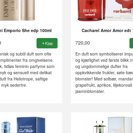
i Emporio She edp 100ml
Cacharel Amor Amor edt 
0
720,00
Kjøp
isk og subtil duft som ofte
En duft som symboliserer impul
omplimenter fra omgivelsene.
og kjærlighet ved første blikk 
k, tidløs feminin parfyme som
og ungdommelige dufter fra
myk og sensuell med delikat
oppkvikkende frukter, søte bær
uft fra Heliotrope, saftige
blomster! Med solbær, mandar
 myk sedertre.
grapefrukt, aprikos, liljekonvall
jasminblomster.