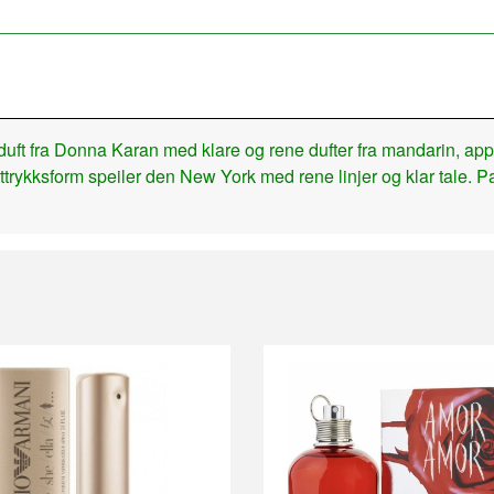
uft fra Donna Karan med klare og rene dufter fra mandarin, ap
ttrykksform speiler den New York med rene linjer og klar tale. Pass