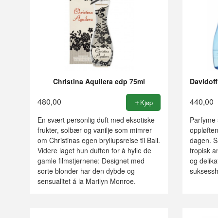
Christina Aquilera edp 75ml
Davidof
480,00
440,00
Kjøp
En svært personlig duft med eksotiske
Parfyme s
frukter, solbær og vanilje som mimrer
oppløfte
om Christinas egen bryllupsreise til Bali.
dagen. S
Videre laget hun duften for å hylle de
tropisk 
gamle filmstjernene: Designet med
og delikat
sorte blonder har den dybde og
suksesshi
sensualitet á la Marilyn Monroe.