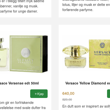
er i tillegg tilført myk sødme
lotus, liljer og musk er dette en
bønner, vanilje og musk.
forførende parfyme.
rfyme for unge damer.
sace Versense edt 50ml
Versace Yellow Diamond e
640,00
Kjøp
820,00
om gir en forfriskende
Rabatt
En duft som er inspirert av sol
sfølelse med svale dufter fra