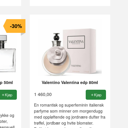
-30%
p 50ml
Valentino Valentina edp 80ml
1 460,00
Kjøp
Kjøp
En romantisk og superfeminin italiensk
parfyme som minner om morgendugg
 lykke og
med oppløftende og jordnære dufter fra
oter,
trøffel, jordbær og hvite blomster.
sensuell