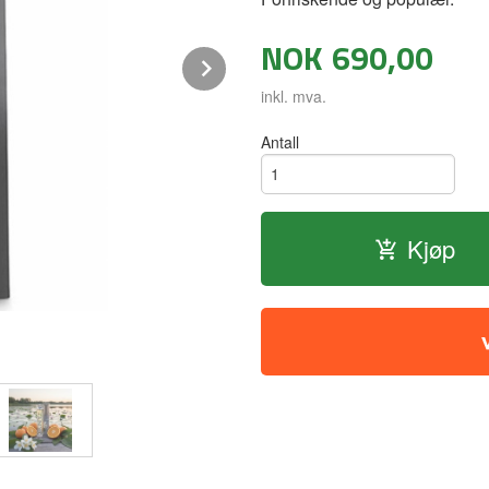
NOK
690,00
Next
inkl. mva.
Antall
Kjøp
Rene og klare dufter fra appelsin og