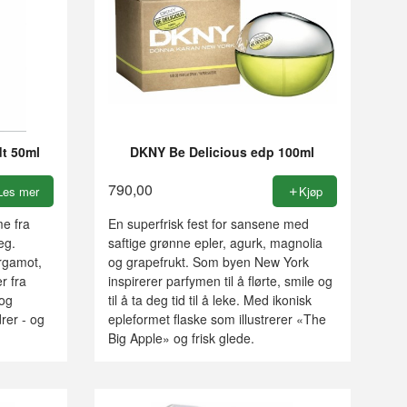
dt 50ml
DKNY Be Delicious edp 100ml
790,00
Les mer
Kjøp
me fra
En superfrisk fest for sansene med
eg.
saftige grønne epler, agurk, magnolia
ergamot,
og grapefrukt. Som byen New York
er fra
inspirerer parfymen til å flørte, smile og
 og
til å ta deg tid til å leke. Med ikonisk
drer - og
epleformet flaske som illustrerer «The
Big Apple» og frisk glede.