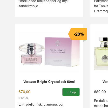
tiltrekkende tonkabønner og myk
Parfymen 
sandeltreolje.
fra Tonka
Drømmepa
-20%
Versace Bright Crystal edt 50ml
Ver
670,00
680,00
Kjøp
840,00
En duft s
Rabatt
En nydelig frisk, glamorøs og
middelhav