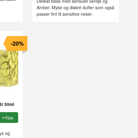
Delikat base med sensuell vanilje og
Amber. Myke og diskré dufter som også
passer fint til sensitive neser.
-20%
dt 50ml
Kjøp
lys og