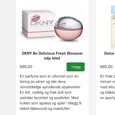
DKNY Be Delicious Fresh Blossom
Dolce
edp 50ml
690,00
660,00
Kjøp
En parfyme som er utformet som en
En frisk 
feiring av våren og alle dens
minner om
uimotståelige sprudlende opplevelser.
med sitru
En lett, nydelig og frisk duft som
og blåklo
utstråler feminitet og positivitet. Med
en sporty
frukter som aprikos og epler i tillegg til
diskré liljekonvall og rosedufter.