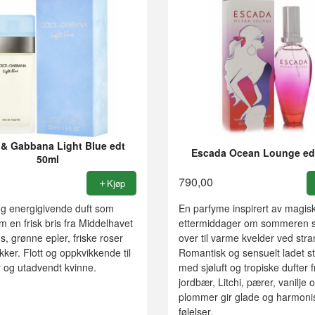
 & Gabbana Light Blue edt
Escada Ocean Lounge ed
50ml
790,00
Kjøp
og energigivende duft som
En parfyme inspirert av magis
 en frisk bris fra Middelhavet
ettermiddager om sommeren s
s, grønne epler, friske roser
over til varme kvelder ved str
kker. Flott og oppkvikkende til
Romantisk og sensuelt ladet 
 og utadvendt kvinne.
med sjøluft og tropiske dufter f
jordbær, Litchi, pærer, vanilje 
plommer gir glade og harmoni
følelser.