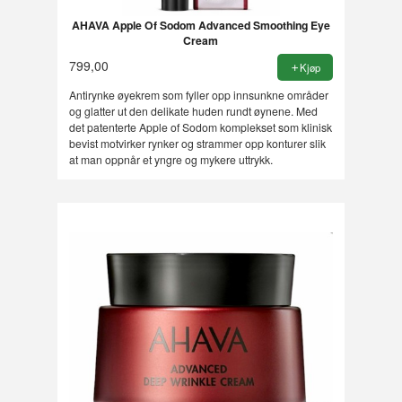
AHAVA Apple Of Sodom Advanced Smoothing Eye
Cream
799,00
Kjøp
Antirynke øyekrem som fyller opp innsunkne områder
og glatter ut den delikate huden rundt øynene. Med
det patenterte Apple of Sodom komplekset som klinisk
bevist motvirker rynker og strammer opp konturer slik
at man oppnår et yngre og mykere uttrykk.