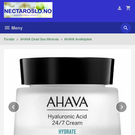
Gå
til
innholdet
Meny
Forside
AHAVA Dead Sea Minerals
AHAVA Ansiktspleie
Prev
Ne