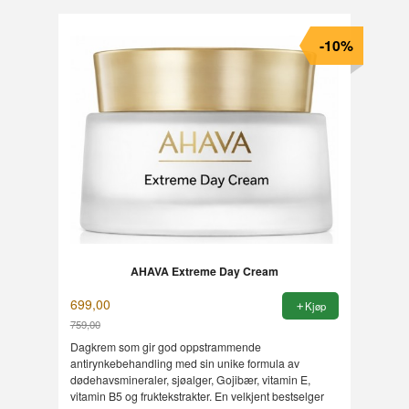
-10%
AHAVA Extreme Day Cream
699,00
Kjøp
759,00
Rabatt
Dagkrem som gir god oppstrammende
antirynkebehandling med sin unike formula av
dødehavsmineraler, sjøalger, Gojibær, vitamin E,
vitamin B5 og fruktekstrakter. En velkjent bestselger