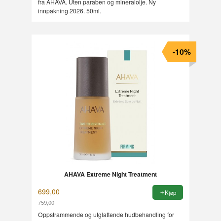
fra AHAVA. Uten paraben og mineralolje. Ny
innpakning 2026. 50ml.
-10%
AHAVA Extreme Night Treatment
699,00
Kjøp
759,00
Rabatt
Oppstrammende og utglattende hudbehandling for