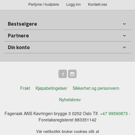
Parfyme i hudpleie
Logg inn
Kontakt oss
Bestselgere
Partnere
Din konto
Frakt
Kjøpsbetingelser
Sikkerhet og personvern
Nyhetsbrev
Fagerask ANS Kavringen brygge 3 0252 Oslo Tlf.
+47 99590873
-
Foretaksregisteret 883351142
Vår nettbutikk bruker cookies slik at