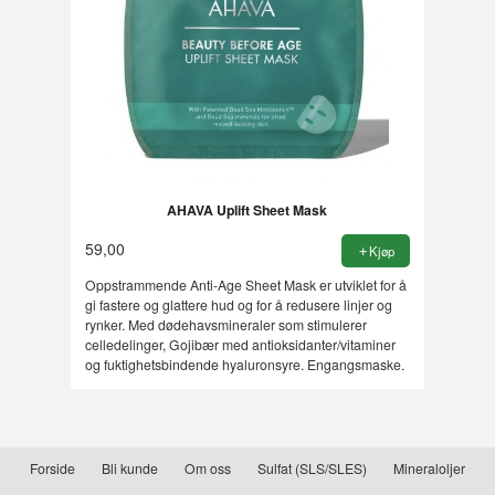
AHAVA Uplift Sheet Mask
59,00
Kjøp
Oppstrammende Anti-Age Sheet Mask er utviklet for å
gi fastere og glattere hud og for å redusere linjer og
rynker. Med dødehavsmineraler som stimulerer
celledelinger, Gojibær med antioksidanter/vitaminer
og fuktighetsbindende hyaluronsyre. Engangsmaske.
Forside
Bli kunde
Om oss
Sulfat (SLS/SLES)
Mineraloljer