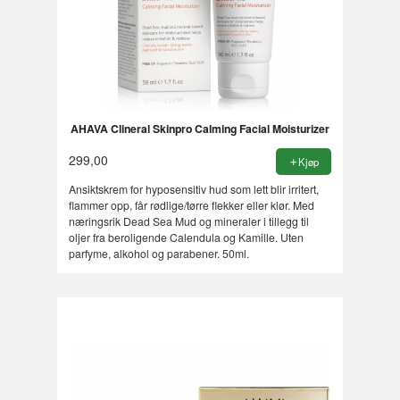
AHAVA Clineral Skinpro Calming Facial Moisturizer
299,00
Kjøp
Ansiktskrem for hyposensitiv hud som lett blir irritert,
flammer opp, får rødlige/tørre flekker eller klør. Med
næringsrik Dead Sea Mud og mineraler i tillegg til
oljer fra beroligende Calendula og Kamille. Uten
parfyme, alkohol og parabener. 50ml.