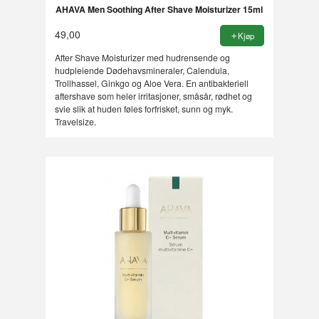
AHAVA Men Soothing After Shave Moisturizer 15ml
49,00
Kjøp
After Shave Moisturizer med hudrensende og
hudpleiende Dødehavsmineraler, Calendula,
Trollhassel, Ginkgo og Aloe Vera. En antibakteriell
aftershave som heler irritasjoner, småsår, rødhet og
svie slik at huden føles forfrisket, sunn og myk.
Travelsize.