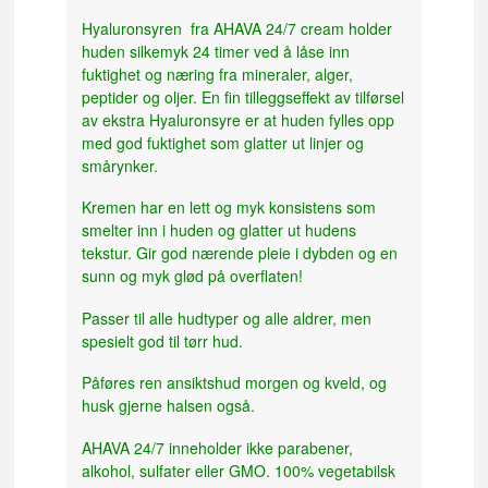
Hyaluronsyren fra AHAVA 24/7 cream holder
huden silkemyk 24 timer ved å låse inn
fuktighet og næring fra mineraler, alger,
peptider og oljer. En fin tilleggseffekt av tilførsel
av ekstra Hyaluronsyre er at huden fylles opp
med god fuktighet som glatter ut linjer og
smårynker.
Kremen har en lett og myk konsistens som
smelter inn i huden og glatter ut hudens
tekstur. Gir god nærende pleie i dybden og en
sunn og myk glød på overflaten!
Passer til alle hudtyper og alle aldrer, men
spesielt god til tørr hud.
Påføres ren ansiktshud morgen og kveld, og
husk gjerne halsen også.
AHAVA 24/7 inneholder ikke parabener,
alkohol, sulfater eller GMO. 100% vegetabilsk