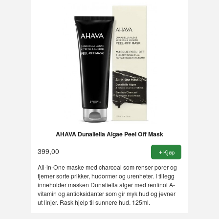
AHAVA Dunaliella Algae Peel Off Mask
399,00
Kjøp
All-in-One maske med charcoal som renser porer og
fjerner sorte prikker, hudormer og urenheter. I tillegg
inneholder masken Dunaliella alger med rentinol A-
vitamin og antioksidanter som gir myk hud og jevner
ut linjer. Rask hjelp til sunnere hud. 125ml.