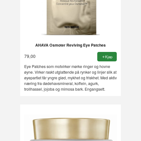
AHAVA Osmoter Reviving Eye Patches
79,00
Kjøp
Eye Patches som motvirker mørke ringer og hovne
øyne. Virker raskt utglattende på rynker og linjer slik at
øyepartiet får yngre glød, mykhet og friskhet. Med aktiv
næring fra dødehavsmineral, koffein, agurk,
trollhassel, jojoba og mimosa bark. Engangsett.