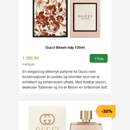
Gucci Bloom edp 100ml
1 290,00
Kjøp
1 875,00
Rabatt
En elegant og silkemyk parfyme fra Gucci med
kombinasjoner av pudder og blomster som har et
sofistikert og verdensvant uttrykk. Med kostbar jasmin,
eksklusiv Tuberose og iris er Bloom en forførende duft.
-30%