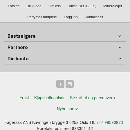
Forside
Bli kunde
Om oss
Sulfat (SLS/SLES)
Mineraloljer
Parfyme i hudpleie
Logg inn
Kontakt oss
Bestselgere
Partnere
Din konto
Frakt
Kjøpsbetingelser
Sikkerhet og personvern
Nyhetsbrev
Fagerask ANS Kavringen brygge 3 0252 Oslo Tlf.
+47 99590873
-
Foretaksregisteret 883351142