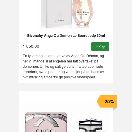
Givenchy Ange Ou Démon Le Secret edp 50ml
1 050,00
Kjøp
En lysere og lettere utgave av Ange Ou Démon, og
her vil mange si at engelen har fått overtaket på
demonen. Unike og saftige dufter fra teblader, søte
tranebær, svale peoner og vannliljer på en base av
hvit musk og ambertre gir positive vibrasjoner.
-25%