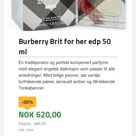
Burberry Brit for her edp 50
ml
En tradisjonstro og perfekt komponert parfyme
med elegant engelsk diskresjon som passer til alle
anledninger. Med livlige peoner, søt vanilje,
forfriskende pærer, sensuell amber og tiltrekkende
Tonkabønner.
-30%
NOK
620,00
Førpris:
880,00
Rabatt
inkl. mva.