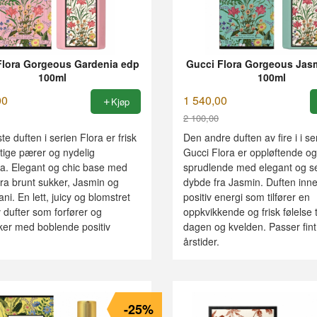
Flora Gorgeous Gardenia edp
Gucci Flora Gorgeous Jas
100ml
100ml
00
1 540,00
Kjøp
2 100,00
Rabatt
te duften i serien Flora er frisk
Den andre duften av fire i i se
tige pærer og nydelig
Gucci Flora er oppløftende og
a. Elegant og chic base med
sprudlende med elegant og s
ra brunt sukker, Jasmin og
dybde fra Jasmin. Duften inn
ni. En lett, juicy og blomstret
positiv energi som tilfører en
 dufter som forfører og
oppkvikkende og frisk følelse t
ker med boblende positiv
dagen og kvelden. Passer fint t
årstider.
-25%