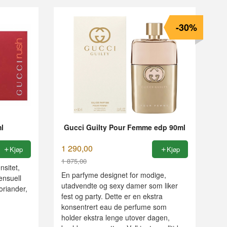
-30%
l
Gucci Guilty Pour Femme edp 90ml
1 290,00
Kjøp
Kjøp
1 875,00
nsitet,
Rabatt
En parfyme designet for modige,
ensuell
utadvendte og sexy damer som liker
oriander,
fest og party. Dette er en ekstra
konsentrert eau de perfume som
holder ekstra lenge utover dagen,