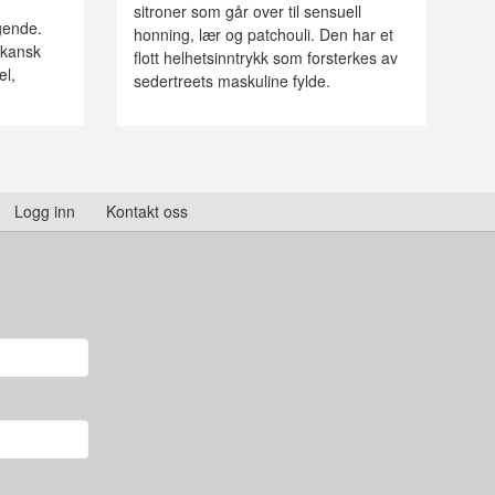
sitroner som går over til sensuell
gende.
honning, lær og patchouli. Den har et
rikansk
flott helhetsinntrykk som forsterkes av
el,
sedertreets maskuline fylde.
Logg inn
Kontakt oss