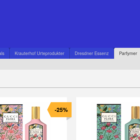
ls
Krauterhof Urteprodukter
Dresdner Essenz
Parfymer
-25%