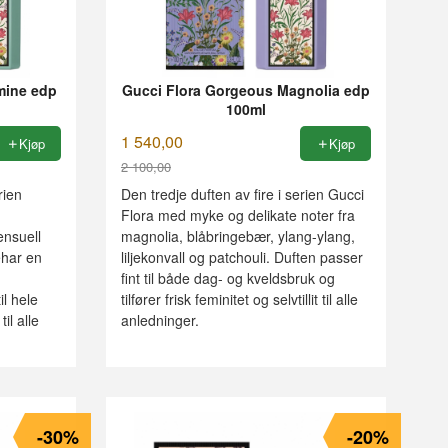
mine edp
Gucci Flora Gorgeous Magnolia edp
100ml
1 540,00
Kjøp
Kjøp
2 100,00
Rabatt
rien
Den tredje duften av fire i serien Gucci
Flora med myke og delikate noter fra
ensuell
magnolia, blåbringebær, ylang-ylang,
ehar en
liljekonvall og patchouli. Duften passer
fint til både dag- og kveldsbruk og
il hele
tilfører frisk feminitet og selvtillit til alle
il alle
anledninger.
-30%
-20%