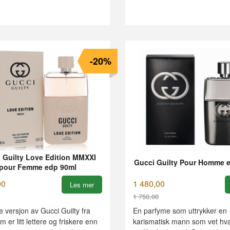
-20%
 Guilty Love Edition MMXXI
Gucci Guilty Pour Homme e
pour Femme edp 90ml
00
1 480,00
Les mer
1 750,00
Rabatt
 versjon av Gucci Guilty fra
En parfyme som uttrykker en
 er litt lettere og friskere enn
karismatisk mann som vet hva