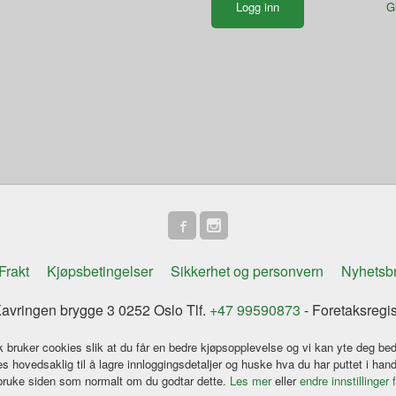
G
Frakt
Kjøpsbetingelser
Sikkerhet og personvern
Nyhetsb
vringen brygge 3 0252 Oslo Tlf.
+47 99590873
- Foretaksregi
k bruker cookies slik at du får en bedre kjøpsopplevelse og vi kan yte deg bed
s hovedsaklig til å lagre innloggingsdetaljer og huske hva du har puttet i han
 bruke siden som normalt om du godtar dette.
Les mer
eller
endre innstillinger 