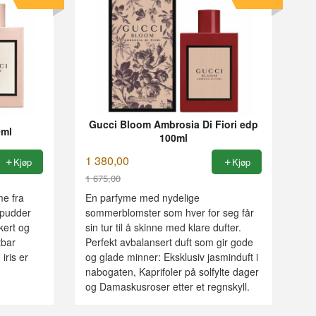
Gucci Bloom Ambrosia Di Fiori edp
0ml
100ml
1 380,00
Kjøp
Kjøp
1 675,00
Rabatt
me fra
En parfyme med nydelige
 pudder
sommerblomster som hver for seg får
kert og
sin tur til å skinne med klare dufter.
tbar
Perfekt avbalansert duft som gir gode
iris er
og glade minner: Eksklusiv jasminduft i
nabogaten, Kaprifoler på solfylte dager
og Damaskusroser etter et regnskyll.