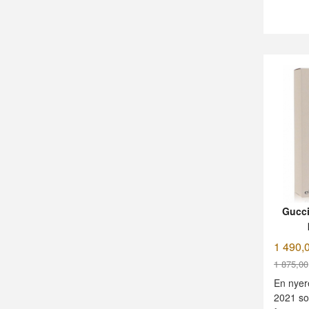
Gucci
1 490,
1 875,00
Rabatt
En nyere
2021 som