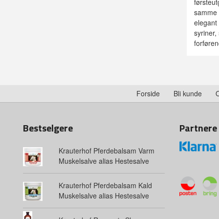
førsteu
samme D
elegant 
syriner,
forføre
Forside
Bli kunde
Bestselgere
Partnere
Krauterhof Pferdebalsam Varm
Muskelsalve alias Hestesalve
Krauterhof Pferdebalsam Kald
Muskelsalve alias Hestesalve