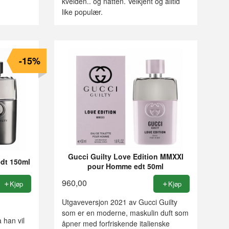
kvelden.. og natten. Velkjent og alltid
like populær.
-15%
Gucci Guilty Love Edition MMXXI
dt 150ml
pour Homme edt 50ml
960,00
Kjøp
Kjøp
Utgaveversjon 2021 av Gucci Guilty
som er en moderne, maskulin duft som
 han vil
åpner med forfriskende italienske