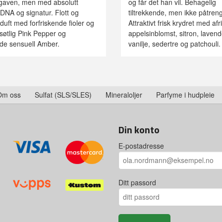
tgaven, men med absolutt
og får det han vil. Behagelig
NA og signatur. Flott og
tiltrekkende, men ikke påtren
duft med forfriskende fioler og
Attraktivt frisk krydret med af
 søtlig Pink Pepper og
appelsinblomst, sitron, lavend
nde sensuell Amber.
vanilje, sedertre og patchouli.
Om oss
Sulfat (SLS/SLES)
Mineraloljer
Parfyme i hudpleie
Din konto
E-postadresse
Ditt passord