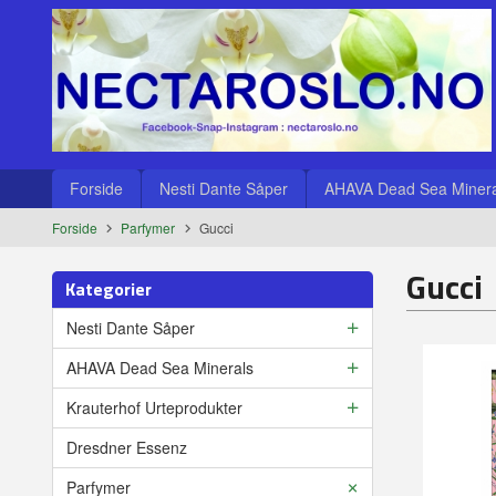
Gå
Lukk
til
innholdet
Produkter
Forside
Nesti Dante Såper
AHAVA Dead Sea Minera
Forside
Parfymer
Gucci
Gucci
Kategorier
Nesti Dante Såper
AHAVA Dead Sea Minerals
Krauterhof Urteprodukter
Dresdner Essenz
Parfymer