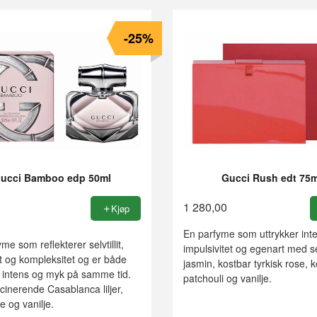
-25%
ucci Bamboo edp 50ml
Gucci Rush edt 75m
1 280,00
Kjøp
En parfyme som uttrykker inte
me som reflekterer selvtillit,
impulsivitet og egenart med s
et og kompleksitet og er både
jasmin, kostbar tyrkisk rose, k
, intens og myk på samme tid.
patchouli og vanilje.
cinerende Casablanca liljer,
e og vanilje.