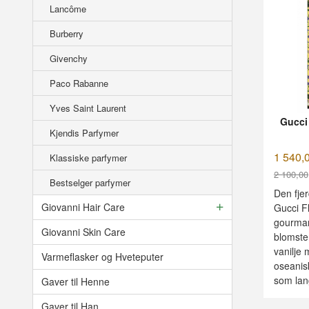
Lancôme
Burberry
Givenchy
Paco Rabanne
Yves Saint Laurent
Gucci
Kjendis Parfymer
1 540,
Klassiske parfymer
2 100,00
Bestselger parfymer
Rabatt
Den fjer
Giovanni Hair Care
Gucci F
gourman
Giovanni Skin Care
blomster
vanilje 
Varmeflasker og Hveteputer
oseanis
som lang
Gaver til Henne
Gaver til Han