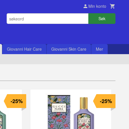
Min konto
Søk
Giovanni Hair Care
Giovanni Skin Care
Mer
-25%
-25%