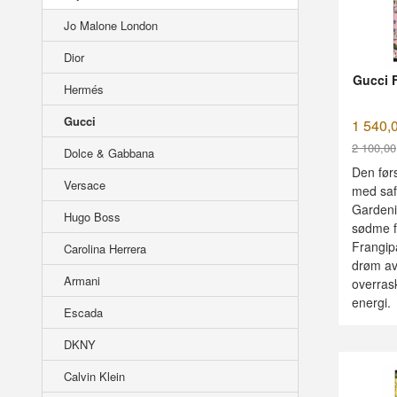
Jo Malone London
Dior
Gucci 
Hermés
Gucci
1 540,
2 100,00
Dolce & Gabbana
Rabatt
Den førs
Versace
med saf
Gardeni
Hugo Boss
sødme f
Frangipa
Carolina Herrera
drøm av
Armani
overras
energi.
Escada
DKNY
Calvin Klein