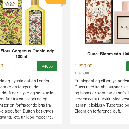
 Flora Gorgeous Orchid edp
Gucci Bloom edp 10
100ml
00
1 290,00
Kjøp
1 875,00
Rabatt
de og nyeste duften i serien
En elegant og silkemyk parfy
lora er en fengslende
Gucci med kombinasjoner av
dduft der myke og sensuelle
og blomster som har et sofisti
dufter fra vaniljeorkidé og
verdensvant uttrykk. Med kos
møter en forfriskende bris fra
jasmin, eksklusiv Tuberose og 
ke sjødufter. Duften beskrives
Bloom en forførende duft.
varig, lett, unik og moderne.