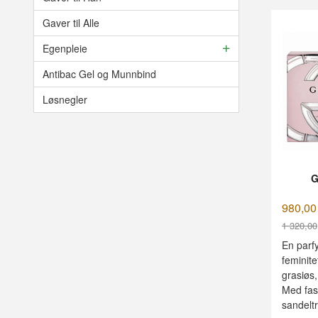
Gaver til Alle
Egenpleie
Antibac Gel og Munnbind
Løsnegler
G
980,00
1 320,00
Rabatt
En parfy
feminit
grasiøs
Med fas
sandeltr