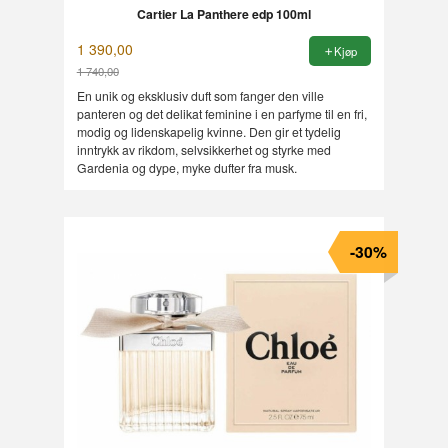
Cartier La Panthere edp 100ml
1 390,00
Kjøp
1 740,00
Rabatt
En unik og eksklusiv duft som fanger den ville
panteren og det delikat feminine i en parfyme til en fri,
modig og lidenskapelig kvinne. Den gir et tydelig
inntrykk av rikdom, selvsikkerhet og styrke med
Gardenia og dype, myke dufter fra musk.
-30%