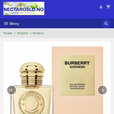
Gå
til
innholdet
Meny
Forside
Parfymer
Burberry
Prev
Ne