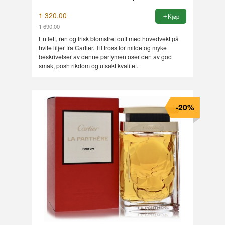
1 320,00
Kjøp
1 690,00
Rabatt
En lett, ren og frisk blomstret duft med hovedvekt på
hvite liljer fra Cartier. Til tross for milde og myke
beskrivelser av denne parfymen oser den av god
smak, posh rikdom og utsøkt kvalitet.
-20%