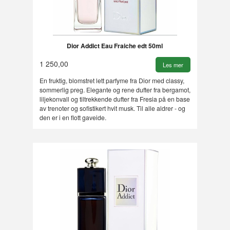
Dior Addict Eau Fraiche edt 50ml
1 250,00
Les mer
En fruktig, blomstret lett parfyme fra Dior med classy,
sommerlig preg. Elegante og rene dufter fra bergamot,
liljekonvall og tiltrekkende dufter fra Fresia på en base
av trenoter og sofistikert hvit musk. Til alle aldrer - og
den er i en flott gaveide.