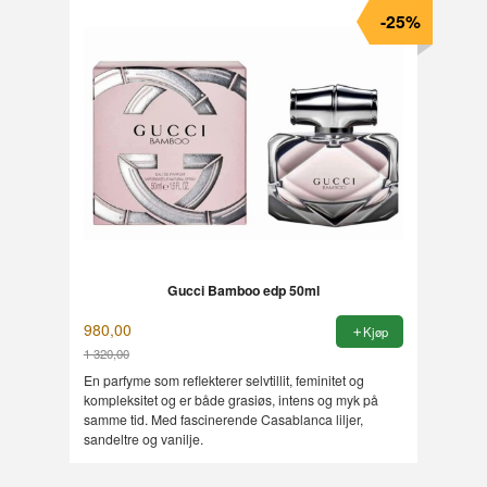
-25%
Gucci Bamboo edp 50ml
980,00
Kjøp
1 320,00
Rabatt
En parfyme som reflekterer selvtillit, feminitet og
kompleksitet og er både grasiøs, intens og myk på
samme tid. Med fascinerende Casablanca liljer,
sandeltre og vanilje.