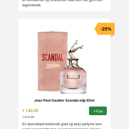
legendarisk.
-25%
Jean Paul Gaultier Scandal edp 80ml
1 140,00
Kjøp
1 510,00
Rabatt
En skandaløst boblende glad og sexy parfyme som
også er kremaktig dyp og søt med honning, bivoks,