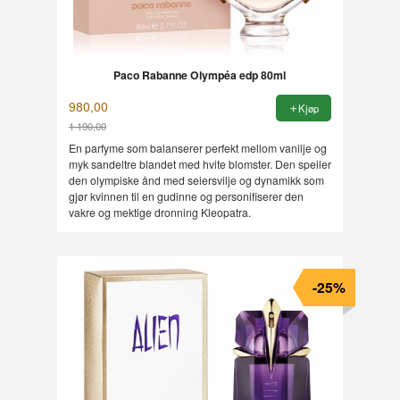
Paco Rabanne Olympéa edp 80ml
980,00
Kjøp
1 190,00
Rabatt
En parfyme som balanserer perfekt mellom vanilje og
myk sandeltre blandet med hvite blomster. Den speiler
den olympiske ånd med seiersvilje og dynamikk som
gjør kvinnen til en gudinne og personifiserer den
vakre og mektige dronning Kleopatra.
-25%