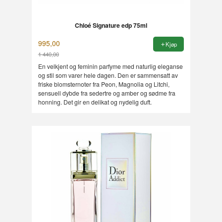
Chloé Signature edp 75ml
995,00
Kjøp
1 440,00
Rabatt
En velkjent og feminin parfyme med naturlig eleganse
og stil som varer hele dagen. Den er sammensatt av
friske blomsternoter fra Peon, Magnolia og Litchi,
sensuell dybde fra sedertre og amber og sødme fra
honning. Det gir en delikat og nydelig duft.