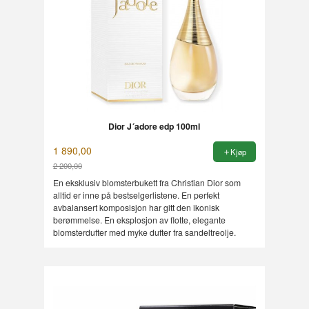
Dior J´adore edp 100ml
1 890,00
Kjøp
2 200,00
Rabatt
En eksklusiv blomsterbukett fra Christian Dior som
alltid er inne på bestselgerlistene. En perfekt
avbalansert komposisjon har gitt den ikonisk
berømmelse. En eksplosjon av flotte, elegante
blomsterdufter med myke dufter fra sandeltreolje.