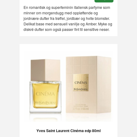
En romantisk og superfeminin italiensk parfyme som
minner om morgendugg med oppløftende og
jordnære dufter fra trøffel, jordbær og hvite blomster.
Delikat base med sensuell vanilje og Amber. Myke og
diskré dufter som også passer fint til sensitive neser.
Yves Saint Laurent Cinéma edp 80ml