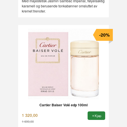
Med majestetisk Jasmin Sambac Imperial, fløyelsaktig
karamell og berusende tonkabønner omsluttet av
kremet trenoter.
-20%
Cartier Baiser Volé edp 100ml
1 320,00
Kjøp
1 690,00
Rabatt