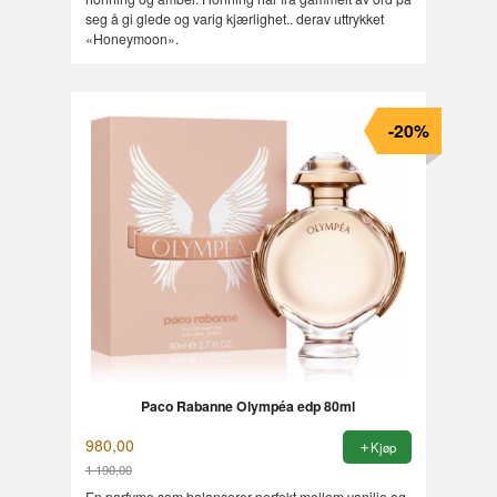
seg å gi glede og varig kjærlighet.. derav uttrykket
«Honeymoon».
-20%
Paco Rabanne Olympéa edp 80ml
980,00
Kjøp
1 190,00
Rabatt
En parfyme som balanserer perfekt mellom vanilje og