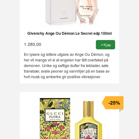
Givenchy Ange Ou Démon Le Secret edp 100ml
1 280,00
Kjøp
En lysere og lettere utgave av Ange Ou Démon, og
her vil mange vil si at engelen har fått overtaket på
demonen. Unike og saftige dufter fra teblader, søte
tranebær, svale peoner og vannliljer på en base av
hvit musk og ambertre gir positive vibrasjoner.
-25%