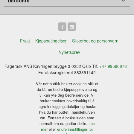
Din konto
Frakt
Kjøpsbetingelser
Sikkerhet og personvern
Nyhetsbrev
Fagerask ANS Kavringen brygge 3 0252 Oslo Tlf.
+47 99590873
-
Foretaksregisteret 883351142
Vår nettbutikk bruker cookies slik at
du får en bedre kjøpsopplevelse og
vi kan yte deg bedre service. Vi
bruker cookies hovedsaklig til å
lagre innloggingsdetaljer og huske
hva du har puttet i handlekurven
din. Fortsett å bruke siden som
normalt om du godtar dette.
Les
mer
eller
endre innstillinger for