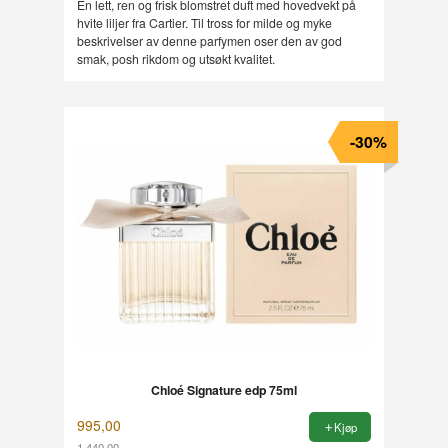
En lett, ren og frisk blomstret duft med hovedvekt på
hvite liljer fra Cartier. Til tross for milde og myke
beskrivelser av denne parfymen oser den av god
smak, posh rikdom og utsøkt kvalitet.
-30%
Chloé Signature edp 75ml
995,00
Kjøp
1 440,00