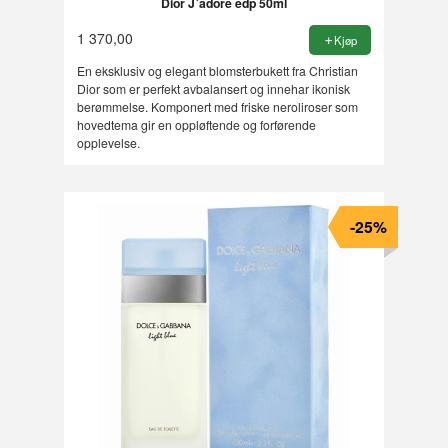
Dior J´adore edp 50ml
1 370,00
Kjøp
En eksklusiv og elegant blomsterbukett fra Christian
Dior som er perfekt avbalansert og innehar ikonisk
berømmelse. Komponert med friske neroliroser som
hovedtema gir en oppløftende og forførende
opplevelse.
-25%