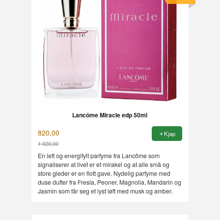
Lancôme Miracle edp 50ml
820,00
Kjøp
1 020,00
Rabatt
En lett og energifylt parfyme fra Lancôme som
signaliserer at livet er et mirakel og at alle små og
store gleder er en flott gave. Nydelig parfyme med
duse dufter fra Fresia, Peoner, Magnolia, Mandarin og
Jasmin som får seg et lyst løft med musk og amber.