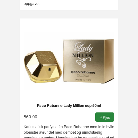
oppgave.
Paco Rabanne Lady Million edp 50ml
860,00
Kjøp
Karismatisk parfyme fra Paco Rabanne med lette hvite
blomster avrundet med dempet og uimotståelig
honning og amber. Honning har fra gammelt av ord på