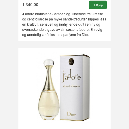
1 340,00
Kjøp
J´adore blomstene Sambac og Tuberose fra Grasse
og centifoliarose på myke sandeltredufter slippes løs i
en kraftfull, sensuell og innhyllende duft i en ny og
overraskende utgave av sin søster J´adore. En evig
og uendelig «infinissime» parfyme fra Dior.