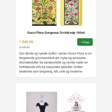
Gucci Flora Gorgeous Orchid edp 100ml
1 540,00
Kjøp
2 100,00
Rabatt
Den fjerde og nyeste duften i serien Gucci Flora er en
fengslende gourmandduft der myke og sensuelle
blomsterdufter fra vaniljeorkidé og vanilje møter en
forfriskende bris fra oseaniske sjødufter. Duften
beskrives som langvarig, lett, unik og moderne.