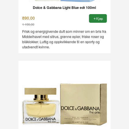
Dolce & Gabbana Light Blue edt 100ml
890,00
Kjøp
1 190,00
Rabatt
Frisk og energigivende duft som minner om en bris fra
Middelhavet med sitrus, grønne epler, friske roser og
blåklokker. Luftig og oppkvikkende til en sporty og
utadvendt kvinne.