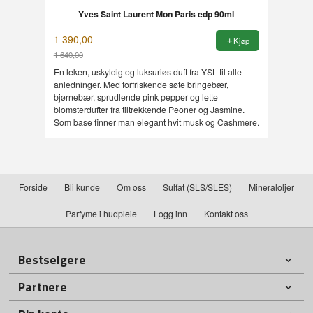
Yves Saint Laurent Mon Paris edp 90ml
1 390,00
Kjøp
1 640,00
Rabatt
En leken, uskyldig og luksuriøs duft fra YSL til alle
anledninger. Med forfriskende søte bringebær,
bjørnebær, sprudlende pink pepper og lette
blomsterdufter fra tiltrekkende Peoner og Jasmine.
Som base finner man elegant hvit musk og Cashmere.
Forside
Bli kunde
Om oss
Sulfat (SLS/SLES)
Mineraloljer
Parfyme i hudpleie
Logg inn
Kontakt oss
Bestselgere
Partnere