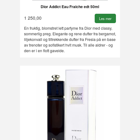
Dior Addict Eau Fraiche edt 50ml
1 250,00
Les mer
En fruktig, blomstret lett parfyme fra Dior med classy,
sommerlig preg. Elegante og rene dufter fra bergamot,
liljekonvall og tiltrekkende dufter fra Fresia på en base
av trenoter og sofistikert hvit musk. Til alle aldrer - og
den er i en flott gaveide.