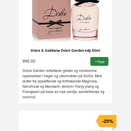
Dolce & Gabbana Dolce Garden edp 50ml
995,00
Kjøp
Dolce Garden reflekterer gleder og morsomme
opplevelser i hager og uteområder på Sicilia. Med
dufter fra oppløftende og forfriskende Magnolia,
Nerolirose og Mandarin, feminin Ylang-ylang og
Frangipani på base av myk vanilje, sandeltreolje og
coconut.
-25%