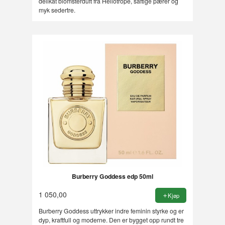
delikat blomsterduft fra Heliotrope, saftige pærer og
myk sedertre.
Burberry Goddess edp 50ml
1 050,00
Kjøp
Burberry Goddess uttrykker indre feminin styrke og er
dyp, kraftfull og moderne. Den er bygget opp rundt tre