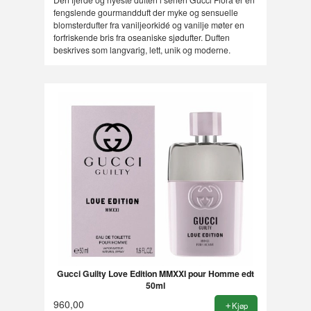
fengslende gourmandduft der myke og sensuelle
blomsterdufter fra vaniljeorkidé og vanilje møter en
forfriskende bris fra oseaniske sjødufter. Duften
beskrives som langvarig, lett, unik og moderne.
Gucci Guilty Love Edition MMXXI pour Homme edt
50ml
960,00
Kjøp