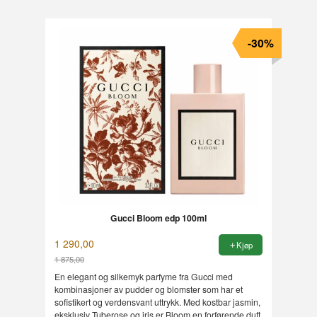
-30%
Gucci Bloom edp 100ml
1 290,00
Kjøp
1 875,00
Rabatt
En elegant og silkemyk parfyme fra Gucci med
kombinasjoner av pudder og blomster som har et
sofistikert og verdensvant uttrykk. Med kostbar jasmin,
eksklusiv Tuberose og iris er Bloom en forførende duft.