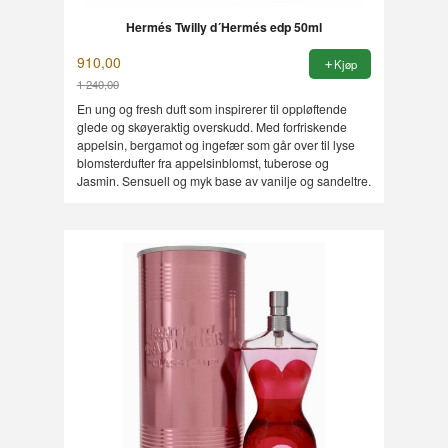
Hermés Twilly d´Hermés edp 50ml
910,00
Kjøp
1 240,00
Rabatt
En ung og fresh duft som inspirerer til oppløftende
glede og skøyeraktig overskudd. Med forfriskende
appelsin, bergamot og ingefær som går over til lyse
blomsterdufter fra appelsinblomst, tuberose og
Jasmin. Sensuell og myk base av vanilje og sandeltre.