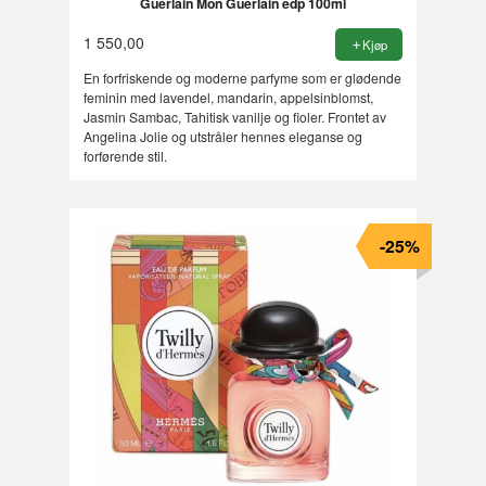
Guerlain Mon Guerlain edp 100ml
1 550,00
Kjøp
En forfriskende og moderne parfyme som er glødende
feminin med lavendel, mandarin, appelsinblomst,
Jasmin Sambac, Tahitisk vanilje og fioler. Frontet av
Angelina Jolie og utstråler hennes eleganse og
forførende stil.
-25%