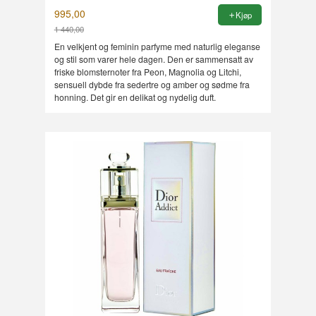
995,00
Kjøp
1 440,00
Rabatt
En velkjent og feminin parfyme med naturlig eleganse
og stil som varer hele dagen. Den er sammensatt av
friske blomsternoter fra Peon, Magnolia og Litchi,
sensuell dybde fra sedertre og amber og sødme fra
honning. Det gir en delikat og nydelig duft.