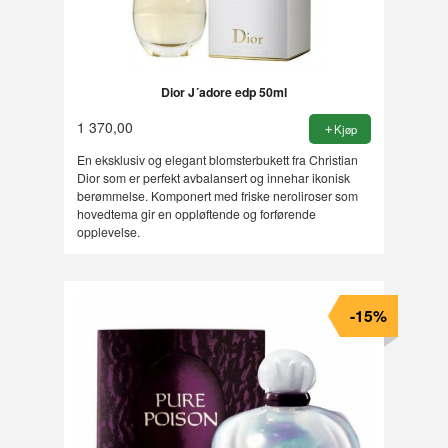
Dior J´adore edp 50ml
1 370,00
Kjøp
En eksklusiv og elegant blomsterbukett fra Christian
Dior som er perfekt avbalansert og innehar ikonisk
berømmelse. Komponert med friske neroliroser som
hovedtema gir en oppløftende og forførende
opplevelse.
-15%