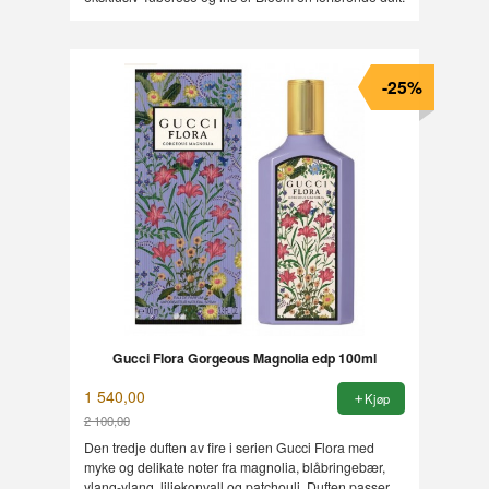
-25%
Gucci Flora Gorgeous Magnolia edp 100ml
1 540,00
Kjøp
2 100,00
Rabatt
Den tredje duften av fire i serien Gucci Flora med
myke og delikate noter fra magnolia, blåbringebær,
ylang-ylang, liljekonvall og patchouli. Duften passer