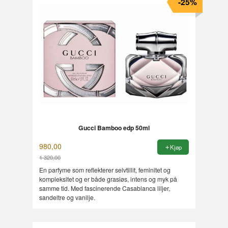
-25%
Gucci Bamboo edp 50ml
980,00
Kjøp
1 320,00
Rabatt
En parfyme som reflekterer selvtillit, feminitet og
kompleksitet og er både grasiøs, intens og myk på
samme tid. Med fascinerende Casablanca liljer,
sandeltre og vanilje.