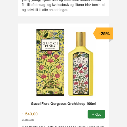
fint til både dag- og kveldsbruk og tilfører frisk feminitet
og selvtillit til alle anledninger.
-25%
Gucci Flora Gorgeous Orchid edp 100ml
1 540,00
Kjøp
2 100,00
Rabatt
Den fjerde og nyeste duften i serien Gucci Flora er en