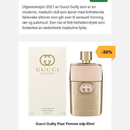
Utgaveversjon 2021 av Gucci Guilty som er en
moderne, maskulin duft som åpner med forfriskende
italienske sitroner som går over til sensuell honning,
lær og patchouli. Den har et flott helhetsinntrykk som
forsterkes av sedertreets maskuline fylde.
-30%
Gucci Guilty Pour Femme edp 90ml