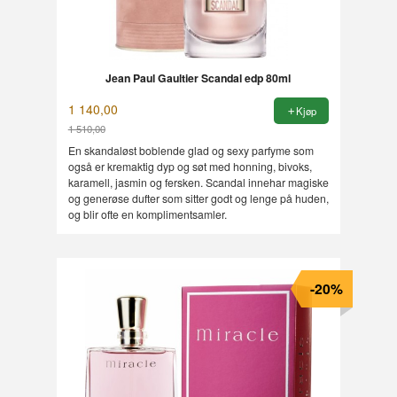
Jean Paul Gaultier Scandal edp 80ml
1 140,00
Kjøp
1 510,00
Rabatt
En skandaløst boblende glad og sexy parfyme som
også er kremaktig dyp og søt med honning, bivoks,
karamell, jasmin og fersken. Scandal innehar magiske
og generøse dufter som sitter godt og lenge på huden,
og blir ofte en komplimentsamler.
-20%