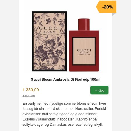
-20%
Gucci Bloom Ambrosia Di Fiori edp 100ml
1 380,00
Kjøp
1 675,00
Rabatt
En parfyme med nydelige sommerblomster som hver
for seg får sin tur til å skinne med klare dufter. Perfekt
avbalansert duft som gir gode og glade minner:
Eksklusiv jasminduft i nabogaten, Kaprifoler på
solfylte dager og Damaskusroser etter et regnskyll.