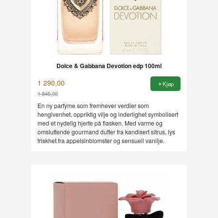
Dolce & Gabbana Devotion edp 100ml
1 290,00
Kjøp
1 845,00
Rabatt
En ny parfyme som fremhever verdier som
hengivenhet, oppriktig vilje og inderlighet symbolisert
med et nydelig hjerte på flasken. Med varme og
omsluttende gourmand dufter fra kandisert sitrus, lys
friskhet fra appelsinblomster og sensuell vanilje.