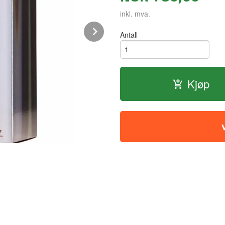
inkl. mva.
Next
Antall
Kjøp
Frisk med bær - myk med amber og s