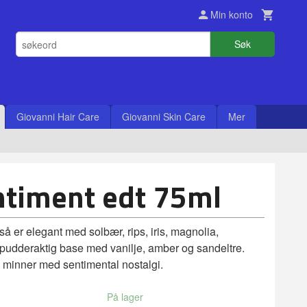
Min konto
Søk
Giovanni Hair Care
Giovanni Skin Care
Mer
ntiment edt 75ml
gså er elegant med solbær, rips, iris, magnolia,
pudderaktig base med vanilje, amber og sandeltre.
n minner med sentimental nostalgi.
På lager