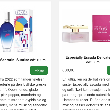
Especially Escada Delicat
Santorini Sunrise edt 100ml
edt 50ml
880,00
Kjøp
fra 2022 som fanger følelsen
En luftig, ren og delikat versjo
ferie på den idylliske greske
søster Especially Escada med 
rini. Oppløftende, glade
og sofistikert kombinasjon av f
a pink pepper, mandarin og
pærer og sprudlende autentis
ate mimrer om dypblå sjø og
Hamanasu roser. Duften er dis
render, mens musk og sandeltre
myk og passer derfor til de fle
 med kremaktig mykhet.
anledninger og årstider.