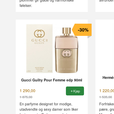
følelser.
-30%
Hermés
Gucci Guilty Pour Femme edp 90ml
1 290,00
1 220,0
Kjøp
1 875,00
1 535,00
Rabatt
Rabatt
En parfyme designet for modige,
Forfriske
utadvendte og sexy damer som liker
pære, grø