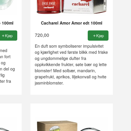
p 100ml
Cacharel Amor Amor edt 100ml
720,00
Kjøp
Kjøp
En duft som symboliserer impulsivitet
 med
og kjærlighet ved første blikk med friske
n fort
og ungdommelige dufter fra
n og
oppkvikkende frukter, søte bær og lette
n del og
blomster! Med solbær, mandarin,
lig
grapefrukt, aprikos, liljekonvall og hvite
er fra
jasminblomster.