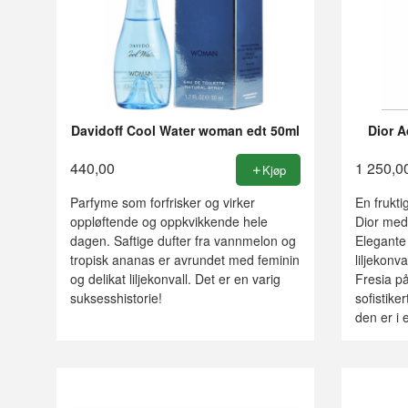
Davidoff Cool Water woman edt 50ml
Dior A
440,00
1 250,0
Kjøp
Parfyme som forfrisker og virker
En frukti
oppløftende og oppkvikkende hele
Dior med
dagen. Saftige dufter fra vannmelon og
Elegante 
tropisk ananas er avrundet med feminin
liljekonva
og delikat liljekonvall. Det er en varig
Fresia på
suksesshistorie!
sofistiker
den er i 