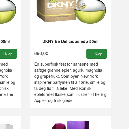
100ml
DKNY Be Delicious edp 50ml
690,00
Kjøp
Kjøp
e med
En superfrisk fest for sansene med
agnolia
saftige grønne epler, agurk, magnolia
York
og grapefrukt. Som byen New York
, smile og
inspirerer parfymen til å flørte, smile og
konisk
ta deg tid til å leke. Med ikonisk
rer «The
epleformet flaske som illustrer «The Big
Apple» og frisk glede.