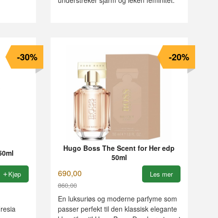
-30%
-20%
Hugo Boss The Scent for Her edp
50ml
50ml
690,00
Kjøp
Les mer
860,00
Rabatt
En luksuriøs og moderne parfyme som
resia
passer perfekt til den klassisk elegante