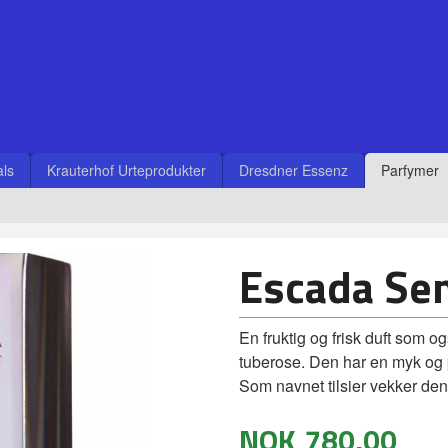
ls
Krauterhof Urteprodukter
Dresdner Essenz
Parfymer
Escada Se
En fruktig og frisk duft som o
tuberose. Den har en myk og 
Som navnet tilsier vekker de
NOK
780,00