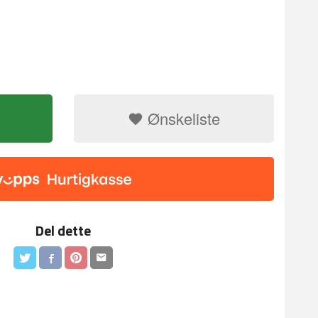
Ønskeliste
andeltre
Sentimental no
Del dette