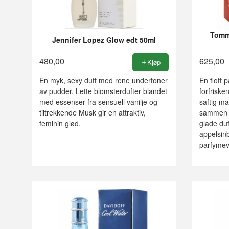
Tommy
Jennifer Lopez Glow edt 50ml
480,00
625,00
Kjøp
En myk, sexy duft med rene undertoner
En flott 
av pudder. Lette blomsterdufter blandet
forfriske
med essenser fra sensuell vanilje og
saftig ma
tiltrekkende Musk gir en attraktiv,
sammen m
feminin glød.
glade duft
appelsinb
parfymev