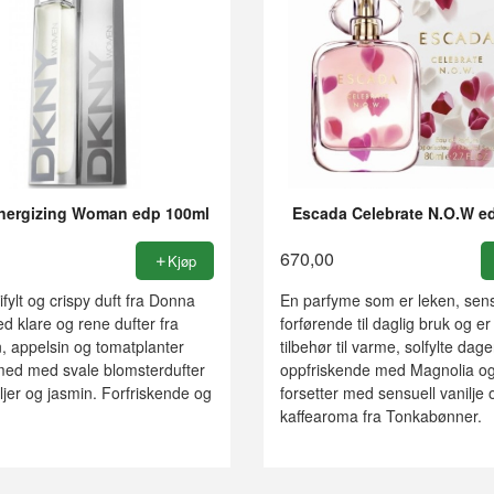
nergizing Woman edp 100ml
Escada Celebrate N.O.W e
670,00
Kjøp
fylt og crispy duft fra Donna
En parfyme som er leken, sens
 klare og rene dufter fra
forførende til daglig bruk og er 
, appelsin og tomatplanter
tilbehør til varme, solfylte dage
med med svale blomsterdufter
oppfriskende med Magnolia o
iljer og jasmin. Forfriskende og
forsetter med sensuell vanilje 
kaffearoma fra Tonkabønner.