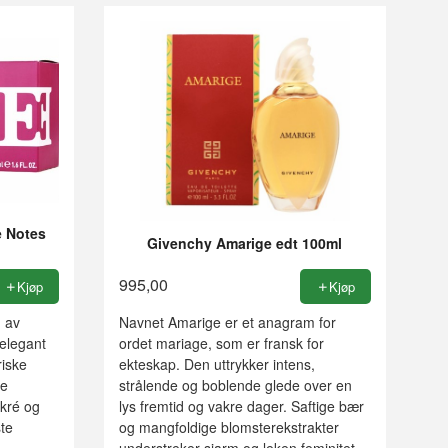
e Notes
Givenchy Amarige edt 100ml
995,00
Kjøp
Kjøp
n av
Navnet Amarige er et anagram for
elegant
ordet mariage, som er fransk for
riske
ekteskap. Den uttrykker intens,
ke
strålende og boblende glede over en
kré og
lys fremtid og vakre dager. Saftige bær
ste
og mangfoldige blomsterekstrakter
understreker sjarm og leken feminitet.