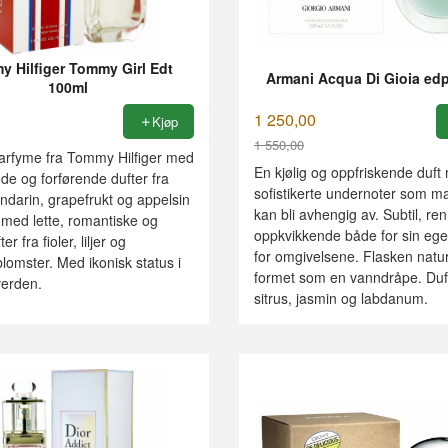
 Hilfiger Tommy Girl Edt
Armani Acqua Di Gioia ed
100ml
1 250,00
Kjøp
1 550,00
parfyme fra Tommy Hilfiger med
Rabatt
En kjølig og oppfriskende duft
nde og forførende dufter fra
sofistikerte undernoter som ma
ndarin, grapefrukt og appelsin
kan bli avhengig av. Subtil, re
ed lette, romantiske og
oppkvikkende både for sin ege
er fra fioler, liljer og
for omgivelsene. Flasken natur
lomster. Med ikonisk status i
formet som en vanndråpe. Duft
erden.
sitrus, jasmin og labdanum.