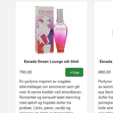
Escada Ocean Lounge edt 50ml
Escada 
790,00
880,00
Kjøp
En parfyme inspirert av magiske
Parfyme 
ettermiddager om sommeren som glir
av sommer
over til varme kvelder ved strandbaren.
øya Santo
Romantisk og sensuelt ladet stemning
dufter fr
med sjøluft og tropiske dufter fra
pomegran
jordbær, Litchi, pærer, vanilje og
hvite st
plommer gir glade og harmoniske
avrunder