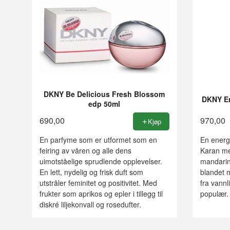
DKNY Be Delicious Fresh Blossom
DKNY E
edp 50ml
690,00
970,00
Kjøp
En parfyme som er utformet som en
En energi
feiring av våren og alle dens
Karan med
uimotståelige sprudlende opplevelser.
mandarin
En lett, nydelig og frisk duft som
blandet 
utstråler feminitet og positivitet. Med
fra vannl
frukter som aprikos og epler i tillegg til
populær.
diskré liljekonvall og rosedufter.