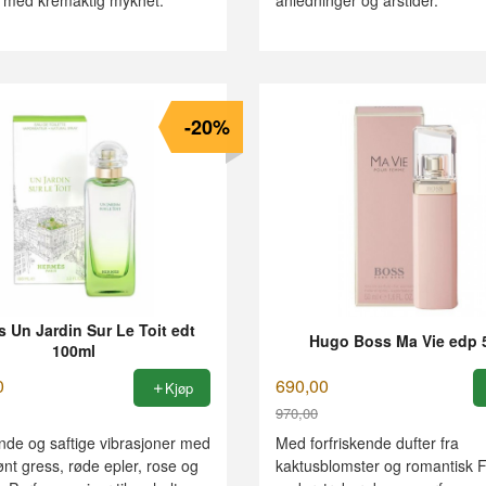
-20%
 Un Jardin Sur Le Toit edt
Hugo Boss Ma Vie edp 
100ml
0
690,00
Kjøp
970,00
Rabatt
nde og saftige vibrasjoner med
Med forfriskende dufter fra
nt gress, røde epler, rose og
kaktusblomster og romantisk F