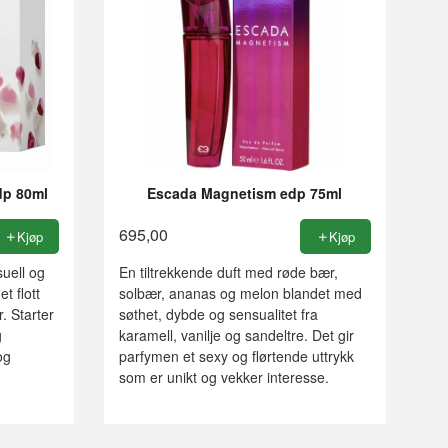
dp 80ml
Escada Magnetism edp 75ml
695,00
Kjøp
Kjøp
uell og
En tiltrekkende duft med røde bær,
et flott
solbær, ananas og melon blandet med
r. Starter
søthet, dybde og sensualitet fra
g
karamell, vanilje og sandeltre. Det gir
og
parfymen et sexy og flørtende uttrykk
som er unikt og vekker interesse.