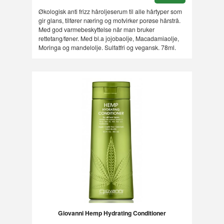
Økologisk anti frizz håroljeserum til alle hårtyper som
gir glans, tilfører næring og motvirker porøse hårstrå.
Med god varmebeskyttelse når man bruker
rettetang/føner. Med bl.a jojobaolje, Macadamiaolje,
Moringa og mandelolje. Sulfatfri og vegansk. 78ml.
Giovanni Hemp Hydrating Conditioner