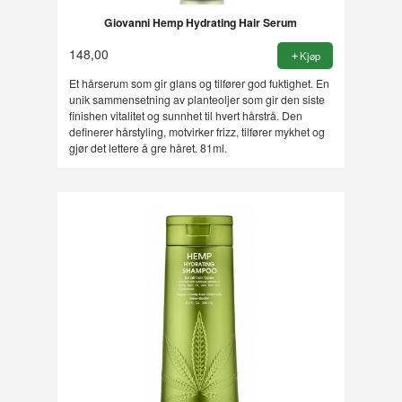
Giovanni Hemp Hydrating Hair Serum
148,00
Kjøp
Et hårserum som gir glans og tilfører god fuktighet. En
unik sammensetning av planteoljer som gir den siste
finishen vitalitet og sunnhet til hvert hårstrå. Den
definerer hårstyling, motvirker frizz, tilfører mykhet og
gjør det lettere å gre håret. 81ml.