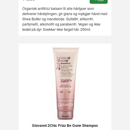
Organisk antifrizz balsam til alle hårtyper som
definerer hårstylingen, gir glans og mykgjør håret med
Shea Butter og mandelolje. Sulfatfri, silikonfri,
parfymefri, alkoholfri og parabenfri. Vegan og ikke
testet på dyr. Svekker ikke farget hår. 250ml.
Giovanni 2Chic Frizz Be Gone Shampoo