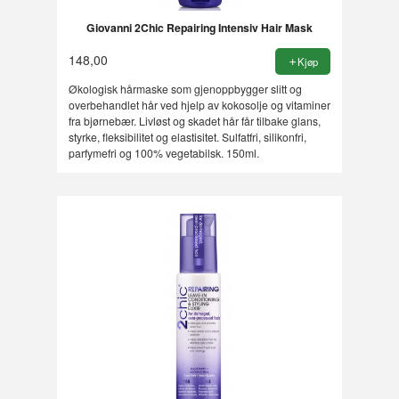
Giovanni 2Chic Repairing Intensiv Hair Mask
148,00
Kjøp
Økologisk hårmaske som gjenoppbygger slitt og
overbehandlet hår ved hjelp av kokosolje og vitaminer
fra bjørnebær. Livløst og skadet hår får tilbake glans,
styrke, fleksibilitet og elastisitet. Sulfatfri, silikonfri,
parfymefri og 100% vegetabilsk. 150ml.