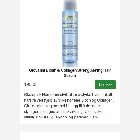
Giovanni Biotin & Collagen Strengthening Hair
Serum
195,00
Les mer
Økologisk Hårserum utviklet for å styrke hvert enkelt
hårstrå ved hjelp av virkestoffene Biotin og Collagen.
Gir flott glans og mykhet i tillegg til å definere
stylingen med god antifrizzvirkning. Uten silikon,
sulfat(SLS/SLES), alkohol og paraben. 81ml.