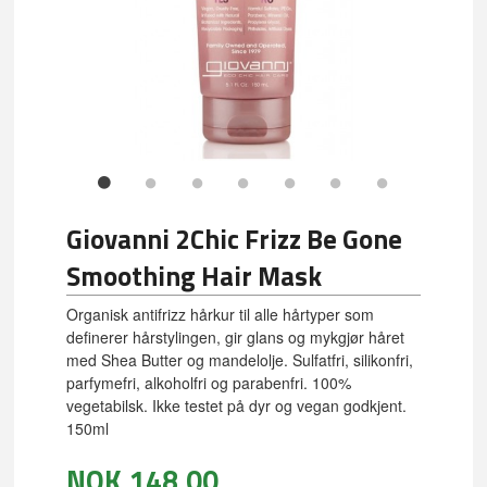
Giovanni 2Chic Frizz Be Gone
Smoothing Hair Mask
Organisk antifrizz hårkur til alle hårtyper som
definerer hårstylingen, gir glans og mykgjør håret
med Shea Butter og mandelolje. Sulfatfri, silikonfri,
parfymefri, alkoholfri og parabenfri. 100%
vegetabilsk. Ikke testet på dyr og vegan godkjent.
150ml
NOK
148,00