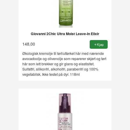
Giovanni 2Chic Ultra Moist Leave-In Elixir
148,00
Kjøp
Økologisk kremolje til tørt/uttørket hår med nærende
avocadoolje og olivenolje som reparerer skjørt og tørt
hår som lett brekker og gir glans og elastisitet.
Sulfatfri, silikonfri, alkoholfri, parabenfri og 100%
vegetabilsk. Ikke testet på dyr. 118ml