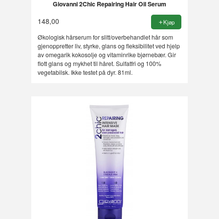
Giovanni 2Chic Repairing Hair Oil Serum
148,00
Kjøp
Økologisk hårserum for slitt/overbehandlet hår som
gjenoppretter liv, styrke, glans og fleksibilitet ved hjelp
av omegarik kokosolje og vitaminrike bjørnebær. Gir
flott glans og mykhet til håret. Sulfatfri og 100%
vegetabilsk. Ikke testet på dyr. 81ml.