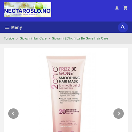
Gå
til
innholdet
Meny
Forside
Giovanni Hair Care
Giovanni 2Chic Frizz Be Gone Hair Care
Prev
Ne