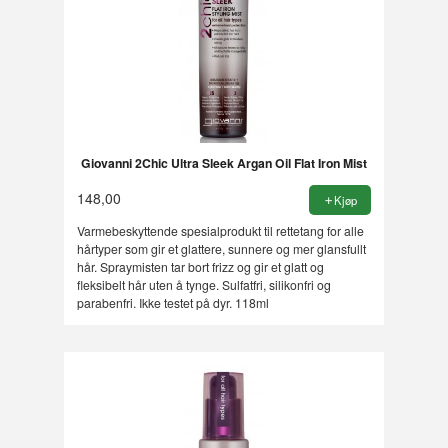
Giovanni 2Chic Ultra Sleek Argan Oil Flat Iron Mist
148,00
Kjøp
Varmebeskyttende spesialprodukt til rettetang for alle
hårtyper som gir et glattere, sunnere og mer glansfullt
hår. Spraymisten tar bort frizz og gir et glatt og
fleksibelt hår uten å tynge. Sulfatfri, silikonfri og
parabenfri. Ikke testet på dyr. 118ml