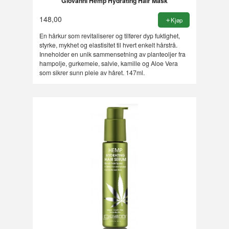
Giovanni Hemp Hydrating Hair Mask
148,00
Kjøp
En hårkur som revitaliserer og tilfører dyp fuktighet,
styrke, mykhet og elastisitet til hvert enkelt hårstrå.
Inneholder en unik sammensetning av planteoljer fra
hampolje, gurkemeie, salvie, kamille og Aloe Vera
som sikrer sunn pleie av håret. 147ml.