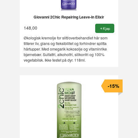
Giovanni 2Chic Repairing Leave-In Elixir
148,00
Kjøp
Økologisk kremolje for slitt/overbehandlet hår som
tilfører liv, glans og fleksibilitet og forhindrer splitta
hårtupper. Med omegarik kokosolje og vitaminrike
bjørnebær. Sulfatfri, alkoholfri, silikonfri og 100%
vegetabilsk. Ikke testet på dyr. 118ml.
-15%