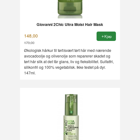
Giovanni 2Chic Ultra Moist Hair Mask
148,00
Kjøp
179,00
Rabatt
Økologisk hårkur til tørt/svært tørt hår med nærende
avocadoolje og olivenolje som reparerer skadet og
tørt hår slik at det får glans, liv og fleksibilitet. Sulfatfri,
silikonfri og 100% vegetabilsk. Ikke testet på dyr.
147ml.