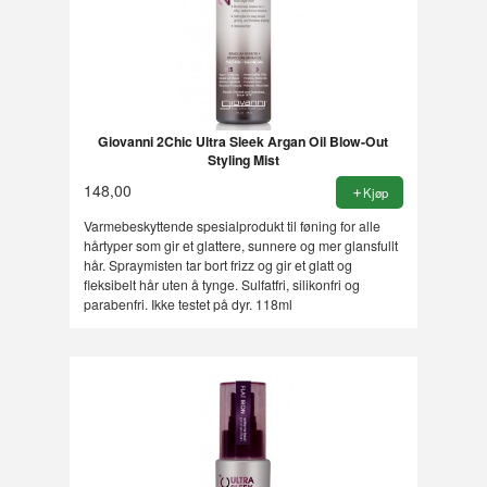
Giovanni 2Chic Ultra Sleek Argan Oil Blow-Out
Styling Mist
148,00
Kjøp
Varmebeskyttende spesialprodukt til føning for alle
hårtyper som gir et glattere, sunnere og mer glansfullt
hår. Spraymisten tar bort frizz og gir et glatt og
fleksibelt hår uten å tynge. Sulfatfri, silikonfri og
parabenfri. Ikke testet på dyr. 118ml