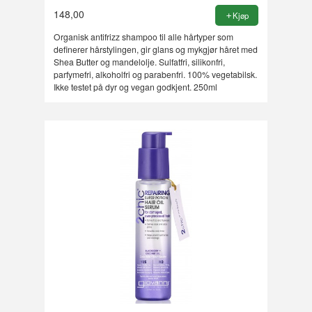
148,00
Kjøp
Organisk antifrizz shampoo til alle hårtyper som
definerer hårstylingen, gir glans og mykgjør håret med
Shea Butter og mandelolje. Sulfatfri, silikonfri,
parfymefri, alkoholfri og parabenfri. 100% vegetabilsk.
Ikke testet på dyr og vegan godkjent. 250ml