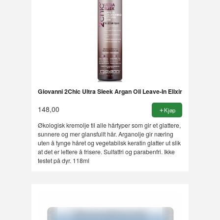
Giovanni 2Chic Ultra Sleek Argan Oil Leave-In Elixir
148,00
Kjøp
Økologisk kremolje til alle hårtyper som gir et glattere,
sunnere og mer glansfullt hår. Arganolje gir næring
uten å tynge håret og vegetabilsk keratin glatter ut slik
at det er lettere å frisere. Sulfatfri og parabenfri. Ikke
testet på dyr. 118ml