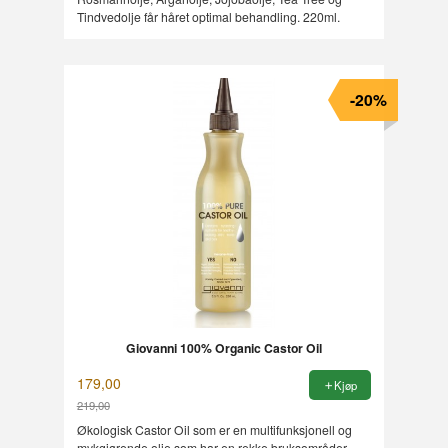
Tindvedolje får håret optimal behandling. 220ml.
-20%
Giovanni 100% Organic Castor Oil
179,00
Kjøp
219,00
Rabatt
Økologisk Castor Oil som er en multifunksjonell og
mykgjørende olje som har en rekke bruksområder.