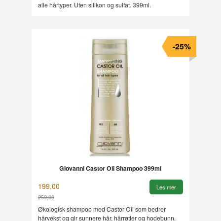
alle hårtyper. Uten silikon og sulfat. 399ml.
-25%
Giovanni Castor Oil Shampoo 399ml
199,00
Les mer
259,00
Rabatt
Økologisk shampoo med Castor Oil som bedrer
hårvekst og gir sunnere hår, hårrøtter og hodebunn.