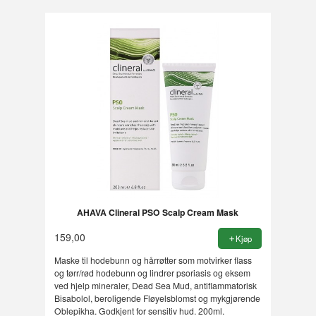
AHAVA Clineral PSO Scalp Cream Mask
159,00
Kjøp
Maske til hodebunn og hårrøtter som motvirker flass
og tørr/rød hodebunn og lindrer psoriasis og eksem
ved hjelp mineraler, Dead Sea Mud, antiflammatorisk
Bisabolol, beroligende Fløyelsblomst og mykgjørende
Oblepikha. Godkjent for sensitiv hud. 200ml.