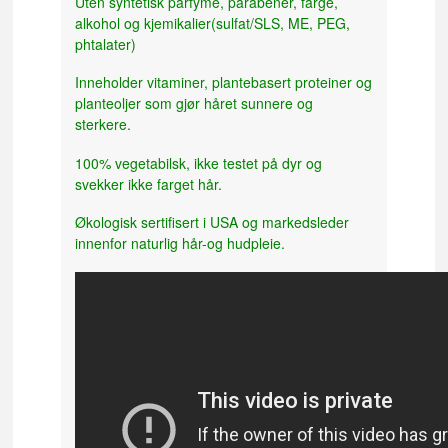
Uten syntetisk parfyme, parabener, farge,
alkohol og kjemikalier(sulfat/SLS, ME, PEG,
phtalater)
Inneholder vitaminer, plantebasert proteiner og
planteoljer som gjør håret sunnere og
sterkere.
100% vegetabilsk, ikke testet på dyr og
svekker ikke farget hår.
Økologisk sertifisert i USA og markedsleder
innenfor naturlig hår-og hudpleie.