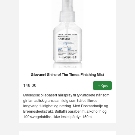
Giovanni Shine of The Times Finishing Mist
148,00
Kjøp
Økologisk oljebasert hårspray til tykt/krøllete hår som
gir fantastisk glans samtidig som håret tilføres
langvarig fuktighet og næring. Med Rosmarinolje og
Brennesleekstrakt. Sulfatfri parabenfri, alkoholfri og
100%vegetabilsk. Ikke testet på dyr. 150ml.