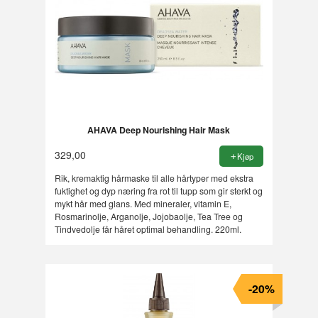
AHAVA Deep Nourishing Hair Mask
329,00
Kjøp
Rik, kremaktig hårmaske til alle hårtyper med ekstra
fuktighet og dyp næring fra rot til tupp som gir sterkt og
mykt hår med glans. Med mineraler, vitamin E,
Rosmarinolje, Arganolje, Jojobaolje, Tea Tree og
Tindvedolje får håret optimal behandling. 220ml.
-20%