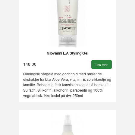
Giovanni L.A Styling Gel
148,00
Les mer
Økologisk hårgelé med godt hold med nærende
ekstrakter fra bl.a Aloe Vera, vitamin E, solsikkeolje og
kamille. Behagelig frisk konsistens og lett å børste ut.
Sulfatfri, Silikonfri, alkoholfri, parabenfri og 100%
vegetabilsk. Ikke testet på dyr. 250ml