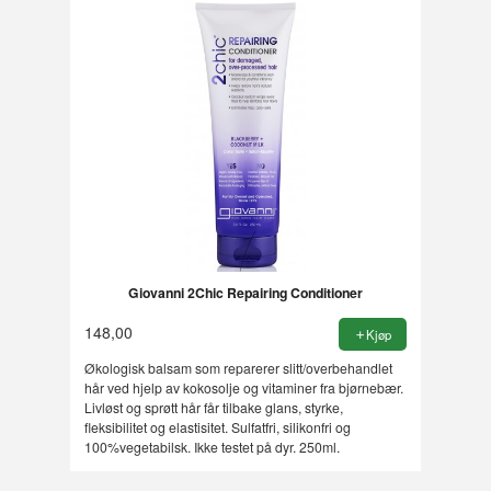
Giovanni 2Chic Repairing Conditioner
148,00
Kjøp
Økologisk balsam som reparerer slitt/overbehandlet
hår ved hjelp av kokosolje og vitaminer fra bjørnebær.
Livløst og sprøtt hår får tilbake glans, styrke,
fleksibilitet og elastisitet. Sulfatfri, silikonfri og
100%vegetabilsk. Ikke testet på dyr. 250ml.