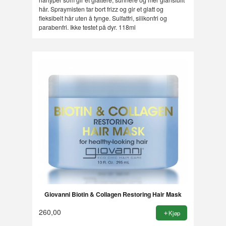
hår. Spraymisten tar bort frizz og gir et glatt og
fleksibelt hår uten å tynge. Sulfatfri, silikonfri og
parabenfri. Ikke testet på dyr. 118ml
Giovanni Biotin & Collagen Restoring Hair Mask
260,00
Kjøp