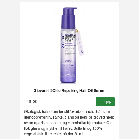
Giovanni 2Chic Repairing Hair Oil Serum
148,00
Kjøp
Økologisk hårserum for slitt/overbehandlet hår som
gjenoppretter liv, styrke, glans og fleksibilitet ved hjelp
av omegarik kokosolje og vitaminrike bjørnebær. Gir
flott glans og mykhet til håret. Sulfatfri og 100%
vegetabilsk. Ikke testet på dyr. 81ml.