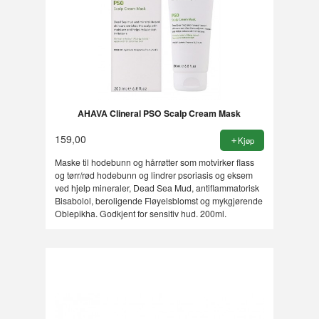
AHAVA Clineral PSO Scalp Cream Mask
159,00
Kjøp
Maske til hodebunn og hårrøtter som motvirker flass
og tørr/rød hodebunn og lindrer psoriasis og eksem
ved hjelp mineraler, Dead Sea Mud, antiflammatorisk
Bisabolol, beroligende Fløyelsblomst og mykgjørende
Oblepikha. Godkjent for sensitiv hud. 200ml.