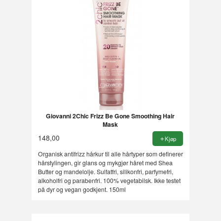
Giovanni 2Chic Frizz Be Gone Smoothing Hair
Mask
148,00
Kjøp
Organisk antifrizz hårkur til alle hårtyper som definerer
hårstylingen, gir glans og mykgjør håret med Shea
Butter og mandelolje. Sulfatfri, silikonfri, parfymefri,
alkoholfri og parabenfri. 100% vegetabilsk. Ikke testet
på dyr og vegan godkjent. 150ml