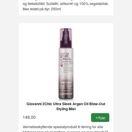
og fleksibilitet. Sulfatfri, silikonfri og 100% vegetabilsk.
Ikke testet på dyr. 250ml
Giovanni 2Chic Ultra Sleek Argan Oil Blow-Out
Styling Mist
148,00
Kjøp
Varmebeskyttende spesialprodukt til føning for alle
hårtyper som gir et glattere, sunnere og mer glansfullt