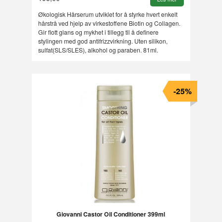
Økologisk Hårserum utviklet for å styrke hvert enkelt
hårstrå ved hjelp av virkestoffene Biotin og Collagen.
Gir flott glans og mykhet i tillegg til å definere
stylingen med god antifrizzvirkning. Uten silikon,
sulfat(SLS/SLES), alkohol og paraben. 81ml.
-25%
Giovanni Castor Oil Conditioner 399ml