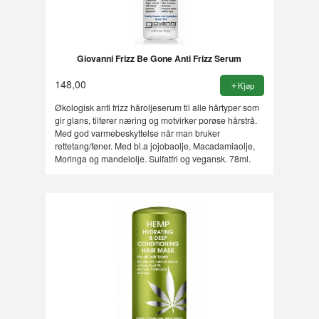
Giovanni Frizz Be Gone Anti Frizz Serum
148,00
Kjøp
Økologisk anti frizz håroljeserum til alle hårtyper som
gir glans, tilfører næring og motvirker porøse hårstrå.
Med god varmebeskyttelse når man bruker
rettetang/føner. Med bl.a jojobaolje, Macadamiaolje,
Moringa og mandelolje. Sulfatfri og vegansk. 78ml.