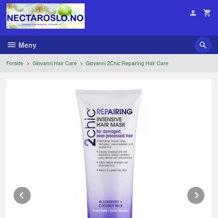
Gå
til
innholdet
Meny
Forside
Giovanni Hair Care
Giovanni 2Chic Repairing Hair Care
Prev
Ne