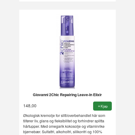
Giovanni 2Chic Repairing Leave-In Elixir
148,00
Kjøp
Økologisk kremolje for slitt/overbehandlet hår som
tilfører liv, glans og fleksibilitet og forhindrer splitta
hårtupper. Med omegarik kokosolje og vitaminrike
bjørnebær. Sulfatfri, alkoholfri, silikonfri og 100%