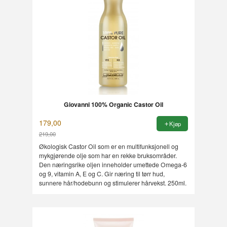
Giovanni 100% Organic Castor Oil
179,00
Kjøp
219,00
Rabatt
Økologisk Castor Oil som er en multifunksjonell og
mykgjørende olje som har en rekke bruksområder.
Den næringsrike oljen inneholder umettede Omega-6
og 9, vitamin A, E og C. Gir næring til tørr hud,
sunnere hår/hodebunn og stimulerer hårvekst. 250ml.