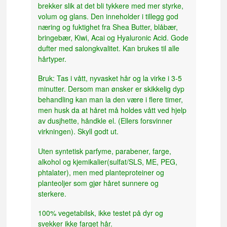
brekker slik at det bli tykkere med mer styrke,
volum og glans. Den inneholder i tillegg god
næring og fuktighet fra Shea Butter, blåbær,
bringebær, Kiwi, Acai og Hyaluronic Acid. Gode
dufter med salongkvalitet. Kan brukes til alle
hårtyper.
Bruk: Tas i vått, nyvasket hår og la virke i 3-5
minutter. Dersom man ønsker er skikkelig dyp
behandling kan man la den være i flere timer,
men husk da at håret må holdes vått ved hjelp
av dusjhette, håndkle el. (Ellers forsvinner
virkningen). Skyll godt ut.
Uten syntetisk parfyme, parabener, farge,
alkohol og kjemikalier(sulfat/SLS, ME, PEG,
phtalater), men med planteproteiner og
planteoljer som gjør håret sunnere og
sterkere.
100% vegetabilsk, ikke testet på dyr og
svekker ikke farget hår.