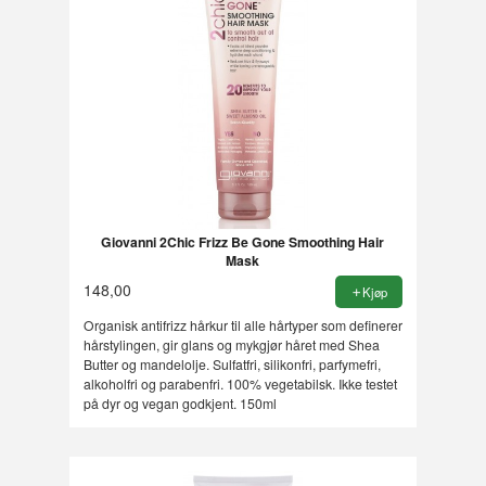
Giovanni 2Chic Frizz Be Gone Smoothing Hair
Mask
148,00
Kjøp
Organisk antifrizz hårkur til alle hårtyper som definerer
hårstylingen, gir glans og mykgjør håret med Shea
Butter og mandelolje. Sulfatfri, silikonfri, parfymefri,
alkoholfri og parabenfri. 100% vegetabilsk. Ikke testet
på dyr og vegan godkjent. 150ml