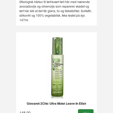
Rabatt
Økologisk hårkur til tørt/svært tørt hår med nærende
avocadoolje og olivenolje som reparerer skadet og
tørt hår slik at det får glans, liv og fleksibilitet. Sulfatfri,
silikonfri og 100% vegetabilsk. Ikke testet på dyr.
147ml.
Giovanni 2Chic Ultra Moist Leave-In Elixir
148,00
Kjøp