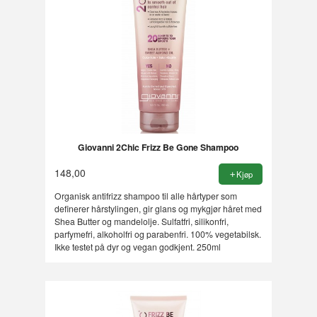
Giovanni 2Chic Frizz Be Gone Shampoo
148,00
Kjøp
Organisk antifrizz shampoo til alle hårtyper som
definerer hårstylingen, gir glans og mykgjør håret med
Shea Butter og mandelolje. Sulfatfri, silikonfri,
parfymefri, alkoholfri og parabenfri. 100% vegetabilsk.
Ikke testet på dyr og vegan godkjent. 250ml