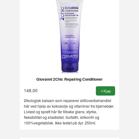
Giovanni 2Chic Repairing Conditioner
148,00
Kjøp
Økologisk balsam som reparerer slitt/overbehandlet
hår ved hjelp av kokosolje og vitaminer fra bjørnebær.
Livløst og sprøtt hår får tilbake glans, styrke,
fleksibilitet og elastisitet. Sulfatfri, silikonfri og
100%vegetabilsk. Ikke testet på dyr. 250ml.