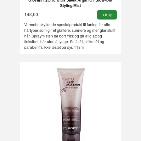
Giovanni 2Chic Ultra Sleek Argan Oil Blow-Out
Styling Mist
148,00
Kjøp
Varmebeskyttende spesialprodukt til føning for alle
hårtyper som gir et glattere, sunnere og mer glansfullt
hår. Spraymisten tar bort frizz og gir et glatt og
fleksibelt hår uten å tynge. Sulfatfri, silikonfri og
parabenfri. Ikke testet på dyr. 118ml