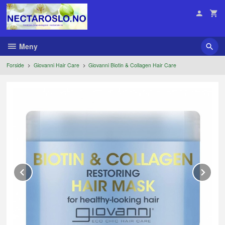
Gå
til
innholdet
Meny
Forside
Giovanni Hair Care
Giovanni Biotin & Collagen Hair Care
Prev
Ne