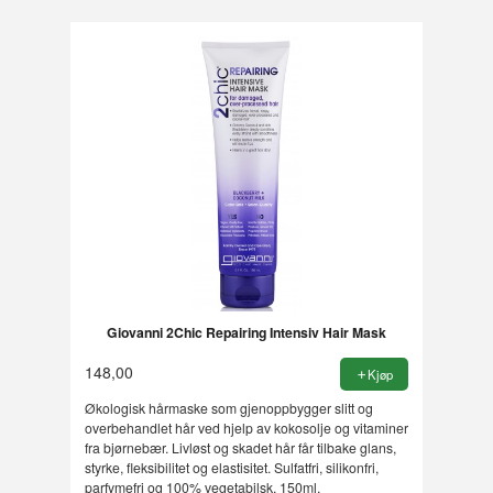
Giovanni 2Chic Repairing Intensiv Hair Mask
148,00
Kjøp
Økologisk hårmaske som gjenoppbygger slitt og
overbehandlet hår ved hjelp av kokosolje og vitaminer
fra bjørnebær. Livløst og skadet hår får tilbake glans,
styrke, fleksibilitet og elastisitet. Sulfatfri, silikonfri,
parfymefri og 100% vegetabilsk. 150ml.