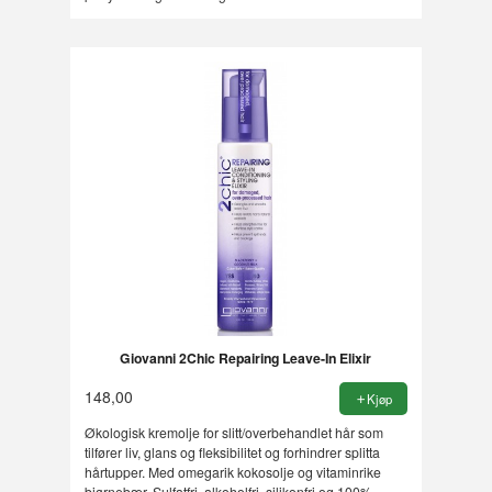
Giovanni 2Chic Repairing Leave-In Elixir
148,00
Kjøp
Økologisk kremolje for slitt/overbehandlet hår som
tilfører liv, glans og fleksibilitet og forhindrer splitta
hårtupper. Med omegarik kokosolje og vitaminrike
bjørnebær. Sulfatfri, alkoholfri, silikonfri og 100%