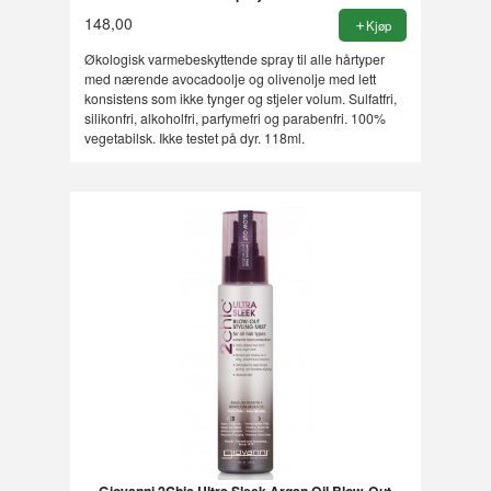
148,00
Kjøp
Økologisk varmebeskyttende spray til alle hårtyper
med nærende avocadoolje og olivenolje med lett
konsistens som ikke tynger og stjeler volum. Sulfatfri,
silikonfri, alkoholfri, parfymefri og parabenfri. 100%
vegetabilsk. Ikke testet på dyr. 118ml.