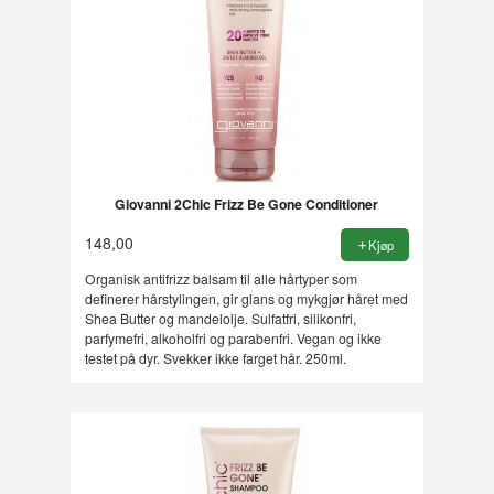
Giovanni 2Chic Frizz Be Gone Conditioner
148,00
Kjøp
Organisk antifrizz balsam til alle hårtyper som
definerer hårstylingen, gir glans og mykgjør håret med
Shea Butter og mandelolje. Sulfatfri, silikonfri,
parfymefri, alkoholfri og parabenfri. Vegan og ikke
testet på dyr. Svekker ikke farget hår. 250ml.