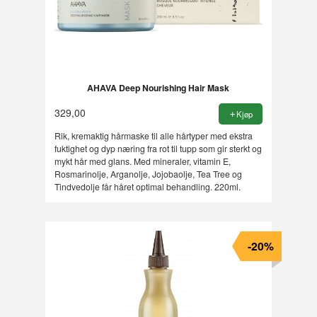
AHAVA Deep Nourishing Hair Mask
329,00
Kjøp
Rik, kremaktig hårmaske til alle hårtyper med ekstra
fuktighet og dyp næring fra rot til tupp som gir sterkt og
mykt hår med glans. Med mineraler, vitamin E,
Rosmarinolje, Arganolje, Jojobaolje, Tea Tree og
Tindvedolje får håret optimal behandling. 220ml.
-20%