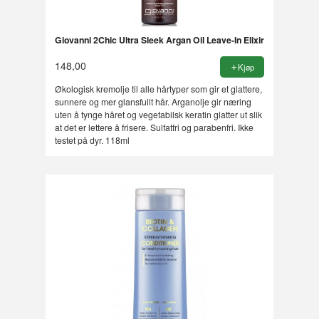
Giovanni 2Chic Ultra Sleek Argan Oil Leave-In Elixir
148,00
Kjøp
Økologisk kremolje til alle hårtyper som gir et glattere,
sunnere og mer glansfullt hår. Arganolje gir næring
uten å tynge håret og vegetabilsk keratin glatter ut slik
at det er lettere å frisere. Sulfatfri og parabenfri. Ikke
testet på dyr. 118ml