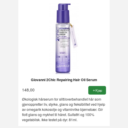
Giovanni 2Chic Repairing Hair Oil Serum
148,00
Kjøp
Økologisk hårserum for slitt/overbehandlet hår som
gjenoppretter liv, styrke, glans og fleksibilitet ved hjelp
av omegarik kokosolje og vitaminrike bjørnebær. Gir
flott glans og mykhet til håret. Sulfatfri og 100%
vegetabilsk. Ikke testet på dyr. 81ml.