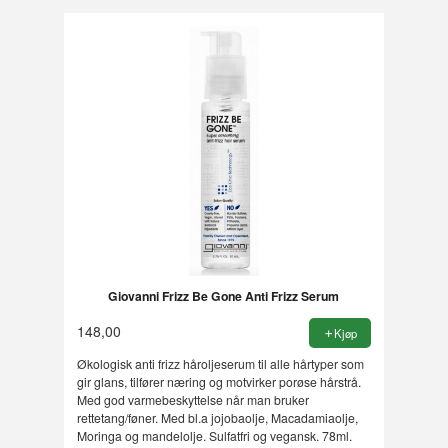
Giovanni Frizz Be Gone Anti Frizz Serum
148,00
Kjøp
Økologisk anti frizz håroljeserum til alle hårtyper som
gir glans, tilfører næring og motvirker porøse hårstrå.
Med god varmebeskyttelse når man bruker
rettetang/føner. Med bl.a jojobaolje, Macadamiaolje,
Moringa og mandelolje. Sulfatfri og vegansk. 78ml.