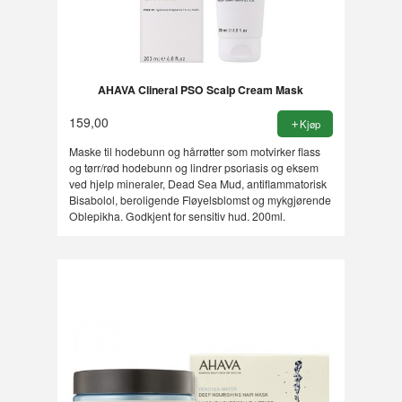
AHAVA Clineral PSO Scalp Cream Mask
159,00
Kjøp
Maske til hodebunn og hårrøtter som motvirker flass
og tørr/rød hodebunn og lindrer psoriasis og eksem
ved hjelp mineraler, Dead Sea Mud, antiflammatorisk
Bisabolol, beroligende Fløyelsblomst og mykgjørende
Oblepikha. Godkjent for sensitiv hud. 200ml.