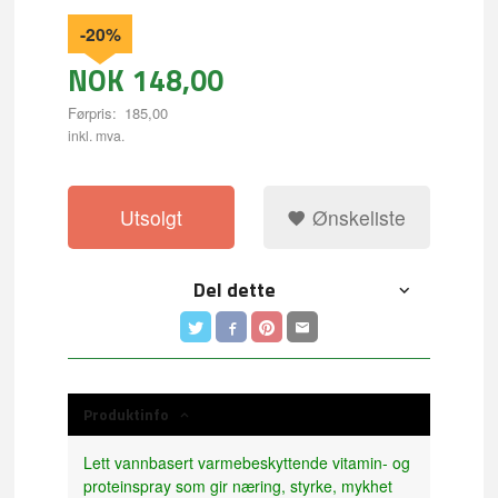
-20%
NOK
148,00
Førpris:
185,00
Rabatt
inkl. mva.
Utsolgt
Ønskeliste
Del dette
Produktinfo
Lett vannbasert varmebeskyttende vitamin- og
proteinspray som gir næring, styrke, mykhet