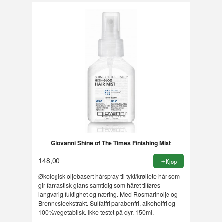
Giovanni Shine of The Times Finishing Mist
148,00
Kjøp
Økologisk oljebasert hårspray til tykt/krøllete hår som
gir fantastisk glans samtidig som håret tilføres
langvarig fuktighet og næring. Med Rosmarinolje og
Brennesleekstrakt. Sulfatfri parabenfri, alkoholfri og
100%vegetabilsk. Ikke testet på dyr. 150ml.