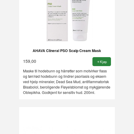
AHAVA Clineral PSO Scalp Cream Mask
159,00
Kjøp
Maske til hodebunn og hårrøtter som motvirker flass
og tørr/rød hodebunn og lindrer psoriasis og eksem
ved hjelp mineraler, Dead Sea Mud, antiflammatorisk
Bisabolol, beroligende Fløyelsblomst og mykgjørende
Oblepikha. Godkjent for sensitiv hud. 200ml.