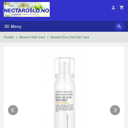
Gå
til
innholdet
Meny
Forside
Giovanni Hair Care
Giovanni Eco Chic Hair Care
Prev
Ne