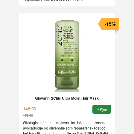
-15%
Giovanni 2Chic Ultra Moist Hair Mask
148,00
Kjøp
179,00
Rabatt
Økologisk hårkur til tørt/svært tørt hår med nærende
avocadoolje og olivenolje som reparerer skadet og
tørt hår slik at det får glans, liv og fleksibilitet. Sulfatfri,