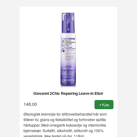
Giovanni 2Chic Repairing Leave-In Elixir
148,00
Kjøp
Økologisk kremolje for slitt/overbehandlet hår som
tilfører liv, glans og fleksibilitet og forhindrer splitta
hårtupper. Med omegarik kokosolje og vitaminrike
bjørnebær. Sulfatfri, alkoholfri, silikonfri og 100%
vegetabilsk. Ikke testet på dyr. 118ml.