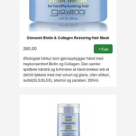
Giovanni Biotin & Collagen Restoring Hair Mask
260,00
Kjøp
Økologisk hårkur som gjenoppbygger håret med
høykonsentrert Biotin og Collagen. Den samler
splittede hårstrå og forhindrer at håret brekker slik at
det bli tykkere med mer volum og glans. Uten silikon,
sulfat(SLS/SLES), alkohol og paraben. 295ml.