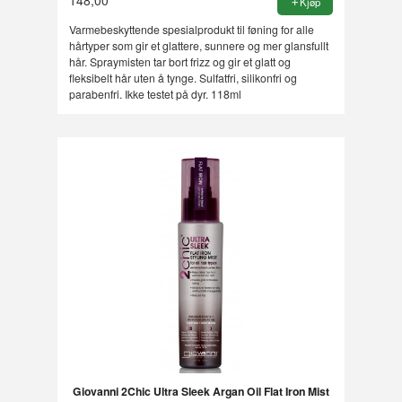
Kjøp
Varmebeskyttende spesialprodukt til føning for alle
hårtyper som gir et glattere, sunnere og mer glansfullt
hår. Spraymisten tar bort frizz og gir et glatt og
fleksibelt hår uten å tynge. Sulfatfri, silikonfri og
parabenfri. Ikke testet på dyr. 118ml
Giovanni 2Chic Ultra Sleek Argan Oil Flat Iron Mist