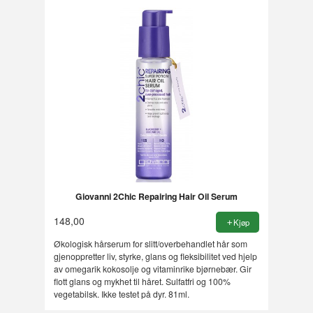
Giovanni 2Chic Repairing Hair Oil Serum
148,00
Kjøp
Økologisk hårserum for slitt/overbehandlet hår som
gjenoppretter liv, styrke, glans og fleksibilitet ved hjelp
av omegarik kokosolje og vitaminrike bjørnebær. Gir
flott glans og mykhet til håret. Sulfatfri og 100%
vegetabilsk. Ikke testet på dyr. 81ml.