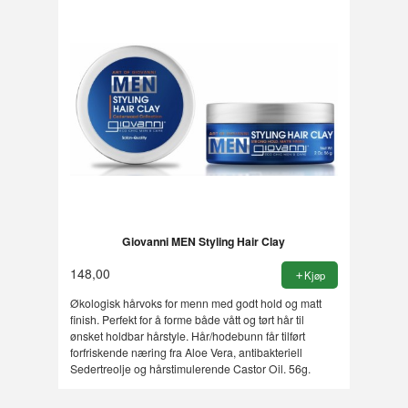
Giovanni MEN Styling Hair Clay
148,00
Kjøp
Økologisk hårvoks for menn med godt hold og matt
finish. Perfekt for å forme både vått og tørt hår til
ønsket holdbar hårstyle. Hår/hodebunn får tilført
forfriskende næring fra Aloe Vera, antibakteriell
Sedertreolje og hårstimulerende Castor Oil. 56g.