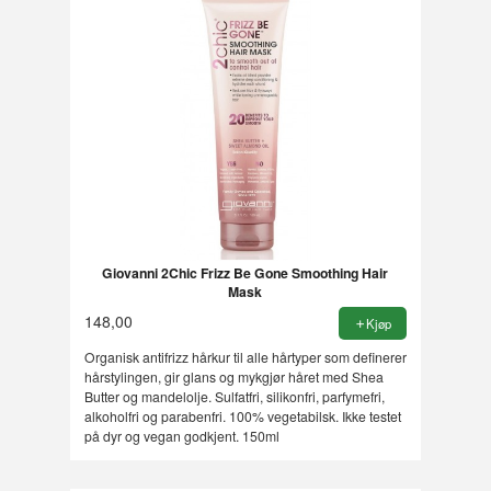
Giovanni 2Chic Frizz Be Gone Smoothing Hair
Mask
148,00
Kjøp
Organisk antifrizz hårkur til alle hårtyper som definerer
hårstylingen, gir glans og mykgjør håret med Shea
Butter og mandelolje. Sulfatfri, silikonfri, parfymefri,
alkoholfri og parabenfri. 100% vegetabilsk. Ikke testet
på dyr og vegan godkjent. 150ml