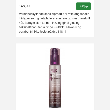
148,00
Kjøp
Varmebeskyttende spesialprodukt til rettetang for alle
hårtyper som gir et glattere, sunnere og mer glansfullt
hår. Spraymisten tar bort frizz og gir et glatt og
fleksibelt hår uten å tynge. Sulfatfri, silikonfri og
parabenfri. Ikke testet på dyr. 118ml