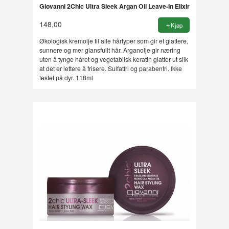
Giovanni 2Chic Ultra Sleek Argan Oil Leave-In Elixir
148,00
Kjøp
Økologisk kremolje til alle hårtyper som gir et glattere,
sunnere og mer glansfullt hår. Arganolje gir næring
uten å tynge håret og vegetabilsk keratin glatter ut slik
at det er lettere å frisere. Sulfatfri og parabenfri. Ikke
testet på dyr. 118ml