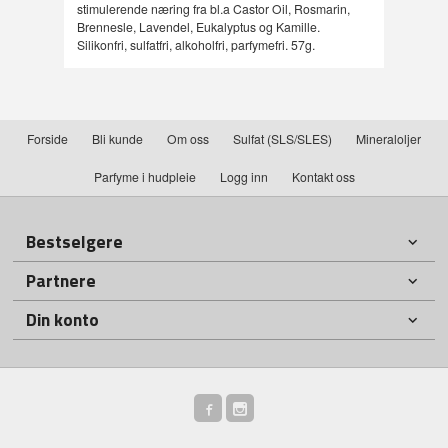
stimulerende næring fra bl.a Castor Oil, Rosmarin,
Brennesle, Lavendel, Eukalyptus og Kamille.
Silikonfri, sulfatfri, alkoholfri, parfymefri. 57g.
Forside
Bli kunde
Om oss
Sulfat (SLS/SLES)
Mineraloljer
Parfyme i hudpleie
Logg inn
Kontakt oss
Bestselgere
Partnere
Din konto