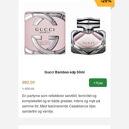
-25%
Gucci Bamboo edp 50ml
980,00
Kjøp
1 320,00
Rabatt
En parfyme som reflekterer selvtillit, feminitet og
kompleksitet og er både grasiøs, intens og myk på
samme tid. Med fascinerende Casablanca liljer,
sandeltre og vanilje.