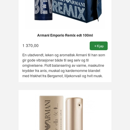
Armani Emporio Remix edt 100ml
1 370,00
Kjøp
En utadvendt, leken og aromatisk Armani til han som
gir gode vibrasjoner både til seg selv og til
omgivelsene. Flott balansering av varme, maskuline
krydder fra anis, muskat og kardemomme blandet
med friskhet fra Bergamot, liljekonvall og hvit musk.