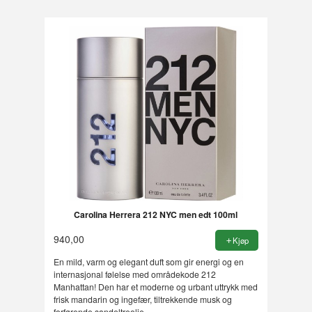
Carolina Herrera 212 NYC men edt 100ml
940,00
Kjøp
En mild, varm og elegant duft som gir energi og en
internasjonal følelse med områdekode 212
Manhattan! Den har et moderne og urbant uttrykk med
frisk mandarin og ingefær, tiltrekkende musk og
forførende sandeltreolje.