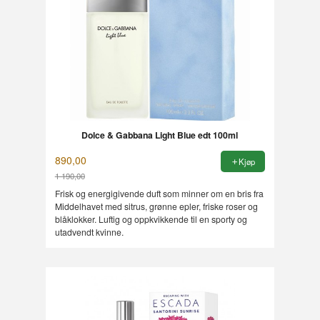
Dolce & Gabbana Light Blue edt 100ml
890,00
Kjøp
1 190,00
Rabatt
Frisk og energigivende duft som minner om en bris fra
Middelhavet med sitrus, grønne epler, friske roser og
blåklokker. Luftig og oppkvikkende til en sporty og
utadvendt kvinne.