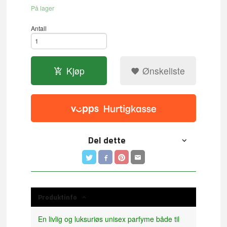
På lager
Antall
Kjøp
Ønskeliste
Del dette
Produktinfo
En livlig og luksuriøs unisex parfyme både til