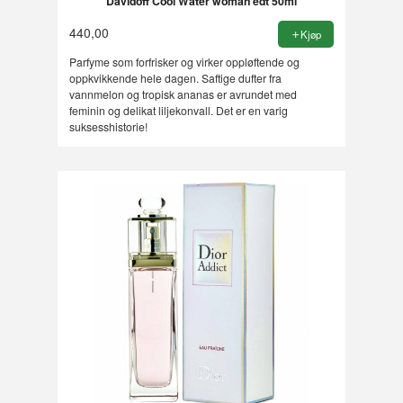
Davidoff Cool Water woman edt 50ml
440,00
Kjøp
Parfyme som forfrisker og virker oppløftende og
oppkvikkende hele dagen. Saftige dufter fra
vannmelon og tropisk ananas er avrundet med
feminin og delikat liljekonvall. Det er en varig
suksesshistorie!