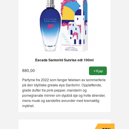
Escada Santorini Sunrise edt 100ml
880,00
Kjøp
Parfyme fra 2022 som fanger følelsen av sommerferie
på den idylliske greske øya Santorini. Oppløftende,
glade dufter fra pink pepper, mandarin og
pomegranate mimrer om dypblå sjø og hvite strender,
mens musk og sandeltre avrunder med kremaktig
mykhet.