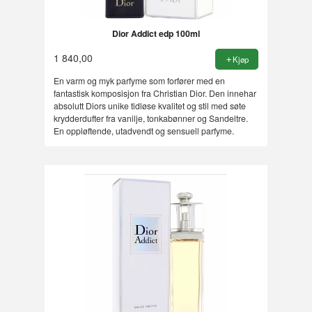
Dior Addict edp 100ml
1 840,00
Kjøp
En varm og myk parfyme som forfører med en
fantastisk komposisjon fra Christian Dior. Den innehar
absolutt Diors unike tidløse kvalitet og stil med søte
krydderdufter fra vanilje, tonkabønner og Sandeltre.
En oppløftende, utadvendt og sensuell parfyme.