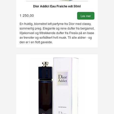
Dior Addict Eau Fraiche edt 50ml
1 250,00
Les mer
En fruktig, blomstret lett parfyme fra Dior med classy,
sommerlig preg. Elegante og rene dufter fra bergamot,
liljekonvall og tiltrekkende dufter fra Fresia på en base
av trenoter og sofistikert hvit musk. Til alle aldrer - og
den er i en flott gaveide.