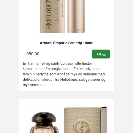
Armani Emporio She edp 100ml
1 050,00
Kjøp
En harmonisk og subtil duft som ofte høster
komplimenter fra omgivelsene. En ikonisk, tidløs
feminin parfyme som er både myk og sensuell med
delikat blomsterduft fra Heliotrope, saftige pærer og
myk sedertre.