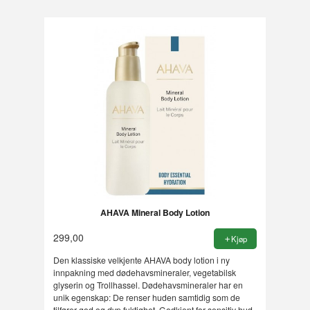
AHAVA Mineral Body Lotion
299,00
Kjøp
Den klassiske velkjente AHAVA body lotion i ny
innpakning med dødehavsmineraler, vegetabilsk
glyserin og Trollhassel. Dødehavsmineraler har en
unik egenskap: De renser huden samtidig som de
tilfører god og dyp fuktighet. Godkjent for sensitiv hud.