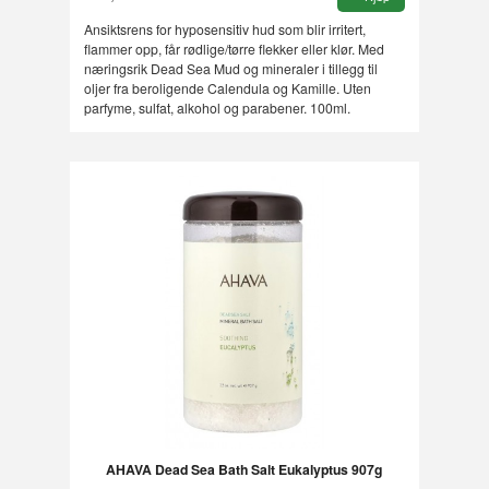
Ansiktsrens for hyposensitiv hud som blir irritert,
flammer opp, får rødlige/tørre flekker eller klør. Med
næringsrik Dead Sea Mud og mineraler i tillegg til
oljer fra beroligende Calendula og Kamille. Uten
parfyme, sulfat, alkohol og parabener. 100ml.
AHAVA Dead Sea Bath Salt Eukalyptus 907g