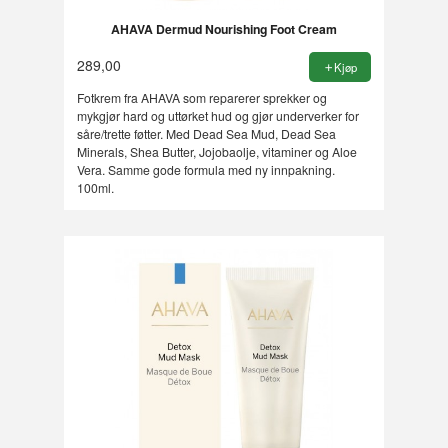
AHAVA Dermud Nourishing Foot Cream
289,00
Kjøp
Fotkrem fra AHAVA som reparerer sprekker og
mykgjør hard og uttørket hud og gjør underverker for
såre/trette føtter. Med Dead Sea Mud, Dead Sea
Minerals, Shea Butter, Jojobaolje, vitaminer og Aloe
Vera. Samme gode formula med ny innpakning.
100ml.