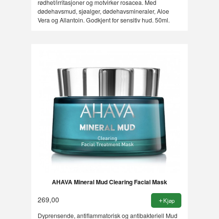
rødhet/irritasjoner og motvirker rosacea. Med
dødehavsmud, sjøalger, dødehavsmineraler, Aloe
Vera og Allantoin. Godkjent for sensitiv hud. 50ml.
AHAVA Mineral Mud Clearing Facial Mask
269,00
Kjøp
Dyprensende, antiflammatorisk og antibakteriell Mud