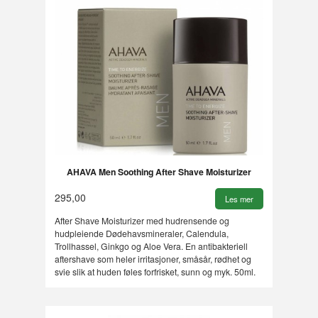
AHAVA Men Soothing After Shave Moisturizer
295,00
Les mer
After Shave Moisturizer med hudrensende og
hudpleiende Dødehavsmineraler, Calendula,
Trollhassel, Ginkgo og Aloe Vera. En antibakteriell
aftershave som heler irritasjoner, småsår, rødhet og
svie slik at huden føles forfrisket, sunn og myk. 50ml.