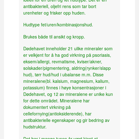
antibakteriell, oljefri rens som tar bort
urenheter og frisker opp huden.
Hudtype fet/uren/kombinasjonshud.
Brukes både til ansikt og kropp.
Dødehavet inneholder 21 ulike mineraler som
er velkjent for å ha god virkning på psoriasis,
eksem/allergi, revmatisme, kviser/akner,
solskader/pigmentering, aldring(rynker/slapp
hud), tørr hud/hud i ubalanse m.m. Disse
mineralene(bl. kalsium, magnesium, kalium,
potassium) finnes i høye konsentrasjoner i
Dødehavet, og 12 av mineralene er unike kun
for dette området. Mineralene har
dokumentert virkning på
cellefornying(antioksiderende), har
antibakterielle egenskaper og gir bedring av
hudstruktur.
Det har i mange tusen år vært kjent at