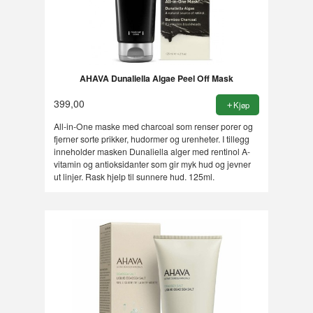
AHAVA Dunaliella Algae Peel Off Mask
399,00
Kjøp
All-in-One maske med charcoal som renser porer og
fjerner sorte prikker, hudormer og urenheter. I tillegg
inneholder masken Dunaliella alger med rentinol A-
vitamin og antioksidanter som gir myk hud og jevner
ut linjer. Rask hjelp til sunnere hud. 125ml.