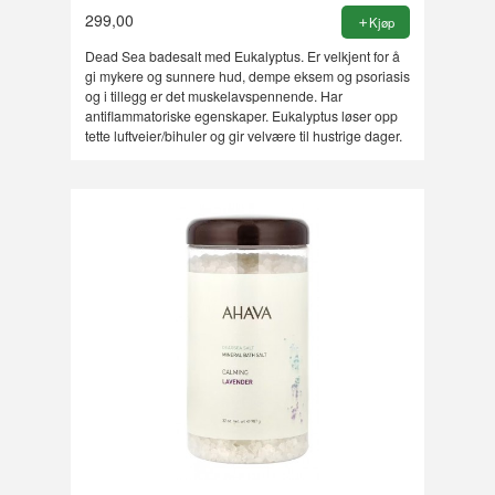
299,00
Kjøp
Dead Sea badesalt med Eukalyptus. Er velkjent for å
gi mykere og sunnere hud, dempe eksem og psoriasis
og i tillegg er det muskelavspennende. Har
antiflammatoriske egenskaper. Eukalyptus løser opp
tette luftveier/bihuler og gir velvære til hustrige dager.