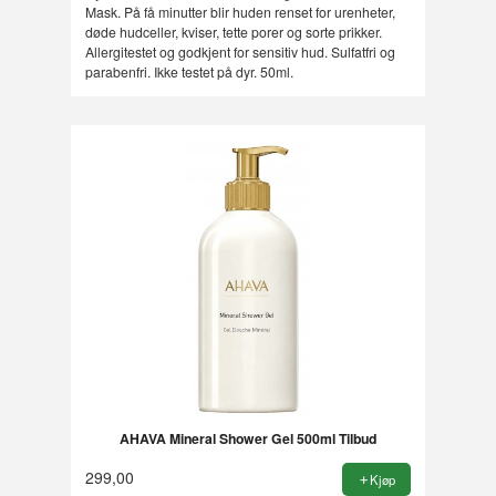
Mask. På få minutter blir huden renset for urenheter,
døde hudceller, kviser, tette porer og sorte prikker.
Allergitestet og godkjent for sensitiv hud. Sulfatfri og
parabenfri. Ikke testet på dyr. 50ml.
AHAVA Mineral Shower Gel 500ml Tilbud
299,00
Kjøp