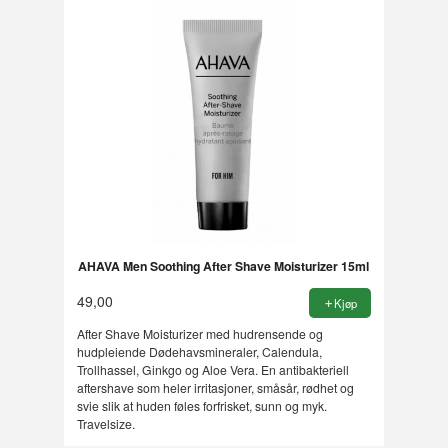
AHAVA Men Soothing After Shave Moisturizer 15ml
49,00
Kjøp
After Shave Moisturizer med hudrensende og
hudpleiende Dødehavsmineraler, Calendula,
Trollhassel, Ginkgo og Aloe Vera. En antibakteriell
aftershave som heler irritasjoner, småsår, rødhet og
svie slik at huden føles forfrisket, sunn og myk.
Travelsize.