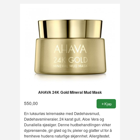
AHAVA 24K Gold Mineral Mud Mask
550,00
Kjøp
En luksuriøs leiremaske med Dødehavsmud,
Dødehavsmineraler, 24 karat gull, Aloe Vera og
Dunaliella sjøalger. Denne hudbehandlingen virker
dyprensende, gir glød og liv, pleier og glatter ut for å
fremheve hudens naturlige skjønnhet. Allergitestet.