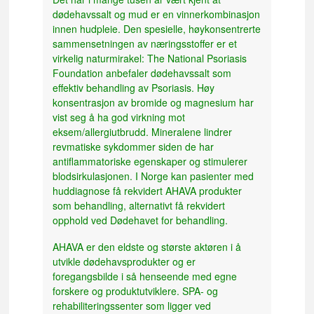
dødehavssalt og mud er en vinnerkombinasjon
innen hudpleie. Den spesielle, høykonsentrerte
sammensetningen av næringsstoffer er et
virkelig naturmirakel: The National Psoriasis
Foundation anbefaler dødehavssalt som
effektiv behandling av Psoriasis. Høy
konsentrasjon av bromide og magnesium har
vist seg å ha god virkning mot
eksem/allergiutbrudd. Mineralene lindrer
revmatiske sykdommer siden de har
antiflammatoriske egenskaper og stimulerer
blodsirkulasjonen. I Norge kan pasienter med
huddiagnose få rekvidert AHAVA produkter
som behandling, alternativt få rekvidert
opphold ved Dødehavet for behandling.
AHAVA er den eldste og største aktøren i å
utvikle dødehavsprodukter og er
foregangsbilde i så henseende med egne
forskere og produktutviklere. SPA- og
rehabiliteringssenter som ligger ved