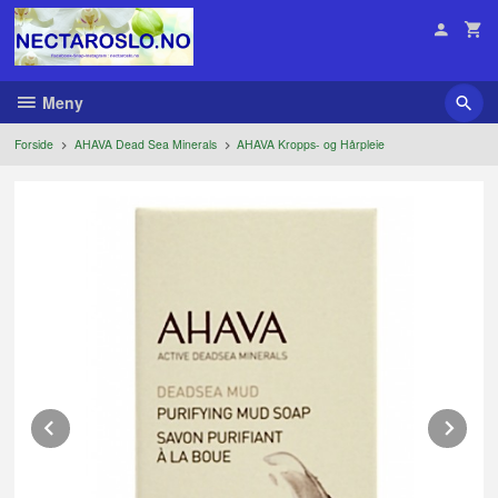
Gå
til
innholdet
Meny
Forside
AHAVA Dead Sea Minerals
AHAVA Kropps- og Hårpleie
Prev
Ne