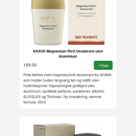
AHAVA Magnesium Rich Deodorant uten
Aluminium
169,00
Kjøp
Frisk følelse med magnesiumrik deodorant fra AHAVA
som holder huden langvarig tørr og luktfri uten
hudirritasjoner. Hypoallergisk godkjent uten
aluminium, syntetisk parfyme, parabener, alkohol,
SLS/SLES og Triclosan. Ny innpakning, samme
formula. 50ml.