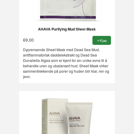
AHAVA Purifying Mud Sheet Mask
69,00
Kjøp
Dyprensende Sheet Mask med Dead Sea Mud,
antiflammatorisk daddelekstrakt og Dead Sea
Dunaliella Algea som er kjent for sin unike evne til å
behandle uren og ubalansert hud. Sheet Mask virker
sammentrekkende på porer og huden blir klar, ren og
jevn.