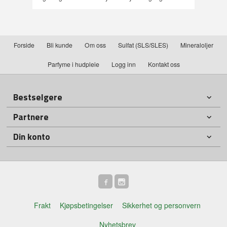
Forside
Bli kunde
Om oss
Sulfat (SLS/SLES)
Mineraloljer
Parfyme i hudpleie
Logg inn
Kontakt oss
Bestselgere
Partnere
Din konto
Frakt
Kjøpsbetingelser
Sikkerhet og personvern
Nyhetsbrev