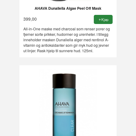
AHAVA Dunaliella Algae Peel Off Mask
399,00
Kjøp
All-in-One maske med charcoal som renser porer og
fjerner sorte prikker, hudormer og urenheter. I tillegg
inneholder masken Dunaliella alger med rentinol A-
vitamin og antioksidanter som gir myk hud og jevner
ut linjer. Rask hjelp til sunnere hud. 125ml.