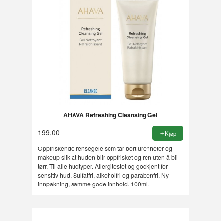
AHAVA Refreshing Cleansing Gel
199,00
Kjøp
Oppfriskende rensegele som tar bort urenheter og
makeup slik at huden blir oppfrisket og ren uten å bli
tørr. Til alle hudtyper. Allergitestet og godkjent for
sensitiv hud. Sulfatfri, alkoholfri og parabenfri. Ny
innpakning, samme gode innhold. 100ml.