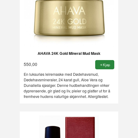
AHAVA 24K Gold Mineral Mud Mask
550,00
Kjøp
En luksuriøs leiremaske med Dødehavsmud,
Dødehavsmineraler, 24 karat gull, Aloe Vera og
Dunaliella sjøalger. Denne hudbehandlingen virker
dyprensende, gir glød og liv, pleier og glatter ut for å
fremheve hudens naturlige skjønnhet. Allergitestet.