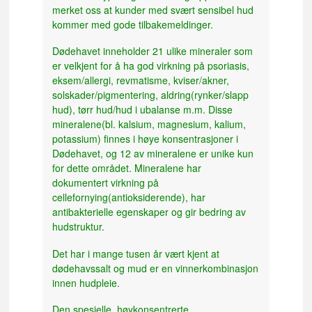
merket oss at kunder med svært sensibel hud
kommer med gode tilbakemeldinger.
Dødehavet inneholder 21 ulike mineraler som
er velkjent for å ha god virkning på psoriasis,
eksem/allergi, revmatisme, kviser/akner,
solskader/pigmentering, aldring(rynker/slapp
hud), tørr hud/hud i ubalanse m.m. Disse
mineralene(bl. kalsium, magnesium, kalium,
potassium) finnes i høye konsentrasjoner i
Dødehavet, og 12 av mineralene er unike kun
for dette området. Mineralene har
dokumentert virkning på
cellefornying(antioksiderende), har
antibakterielle egenskaper og gir bedring av
hudstruktur.
Det har i mange tusen år vært kjent at
dødehavssalt og mud er en vinnerkombinasjon
innen hudpleie.
Den spesielle, høykonsentrerte