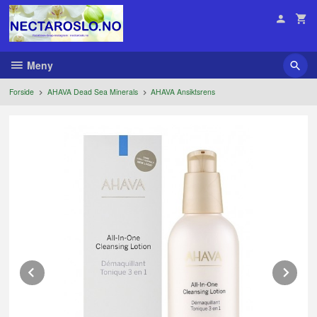
Gå
til
innholdet
Meny
Forside
AHAVA Dead Sea Minerals
AHAVA Ansiktsrens
Prev
Ne