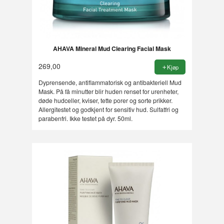
AHAVA Mineral Mud Clearing Facial Mask
269,00
Kjøp
Dyprensende, antiflammatorisk og antibakteriell Mud
Mask. På få minutter blir huden renset for urenheter,
døde hudceller, kviser, tette porer og sorte prikker.
Allergitestet og godkjent for sensitiv hud. Sulfatfri og
parabenfri. Ikke testet på dyr. 50ml.