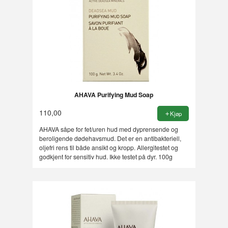
AHAVA Purifying Mud Soap
110,00
Kjøp
AHAVA såpe for fet/uren hud med dyprensende og
beroligende dødehavsmud. Det er en antibakteriell,
oljefri rens til både ansikt og kropp. Allergitestet og
godkjent for sensitiv hud. Ikke testet på dyr. 100g