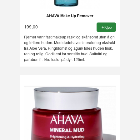
AHAVA Make Up Remover
199,00
Kjøp
Fjerner vannfast makeup raskt og skånsomt uten å gni
og irritere huden. Med dødehavsmineraler og ekstrakt
fra Aloe Vera, Ringblomst og agurk føles huden frisk,
ren og rolig. Godkjent for sensitiv hud. Sulfatfri og
parabenfri. Ikke testet på dyr. 125ml.