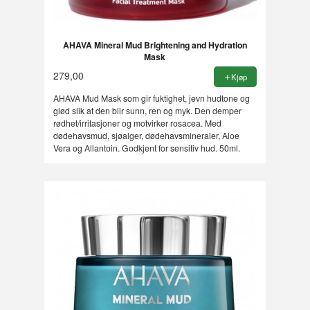
AHAVA Mineral Mud Brightening and Hydration
Mask
279,00
Kjøp
AHAVA Mud Mask som gir fuktighet, jevn hudtone og
glød slik at den blir sunn, ren og myk. Den demper
rødhet/irritasjoner og motvirker rosacea. Med
dødehavsmud, sjøalger, dødehavsmineraler, Aloe
Vera og Allantoin. Godkjent for sensitiv hud. 50ml.