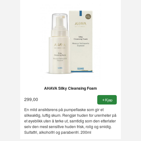
AHAVA Silky Cleansing Foam
299,00
Kjøp
En mild ansiktsrens på pumpeflaske som gir et
silkeaktig, luftig skum. Rengjør huden for urenheter på
et øyeblikk uten å tørke ut, samtidig som den etterlater
selv den mest sensitive huden frisk, rolig og smidig.
Sulfatfri, alkoholfri og parabenfri. 200ml