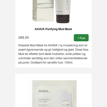
AHAVA Purifying Mud Mask
289,00
Kjøp
Klassisk Mud Mask fra AHAVA i ny innpakning som er
svært dyprensende og gir fuktighet og glød. Dead Sea
Mud tar effektiv bort døde hudceller, sorte prikker og
urenheter samtidig som den virker sammentrekkende
på porer. Godkjent for sensitiv hud. 100ml.