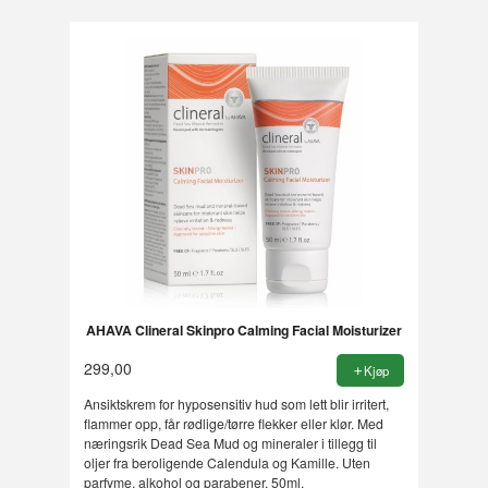
AHAVA Clineral Skinpro Calming Facial Moisturizer
299,00
Kjøp
Ansiktskrem for hyposensitiv hud som lett blir irritert,
flammer opp, får rødlige/tørre flekker eller klør. Med
næringsrik Dead Sea Mud og mineraler i tillegg til
oljer fra beroligende Calendula og Kamille. Uten
parfyme, alkohol og parabener. 50ml.