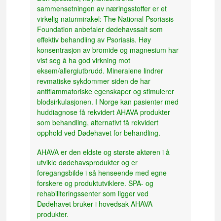
sammensetningen av næringsstoffer er et
virkelig naturmirakel: The National Psoriasis
Foundation anbefaler dødehavssalt som
effektiv behandling av Psoriasis. Høy
konsentrasjon av bromide og magnesium har
vist seg å ha god virkning mot
eksem/allergiutbrudd. Mineralene lindrer
revmatiske sykdommer siden de har
antiflammatoriske egenskaper og stimulerer
blodsirkulasjonen. I Norge kan pasienter med
huddiagnose få rekvidert AHAVA produkter
som behandling, alternativt få rekvidert
opphold ved Dødehavet for behandling.
AHAVA er den eldste og største aktøren i å
utvikle dødehavsprodukter og er
foregangsbilde i så henseende med egne
forskere og produktutviklere. SPA- og
rehabiliteringssenter som ligger ved
Dødehavet bruker i hovedsak AHAVA
produkter.