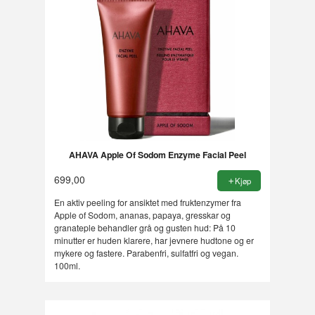
AHAVA Apple Of Sodom Enzyme Facial Peel
699,00
Kjøp
En aktiv peeling for ansiktet med fruktenzymer fra
Apple of Sodom, ananas, papaya, gresskar og
granateple behandler grå og gusten hud: På 10
minutter er huden klarere, har jevnere hudtone og er
mykere og fastere. Parabenfri, sulfatfri og vegan.
100ml.