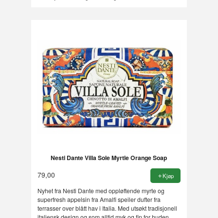
Nesti Dante Villa Sole Myrtle Orange Soap
79,00
Kjøp
Nyhet fra Nesti Dante med oppløftende myrte og
superfresh appelsin fra Amalfi speiler dufter fra
terrasser over blått hav i Italia. Med utsøkt tradisjonell
italiensk design og som alltid myk og fin for huden.