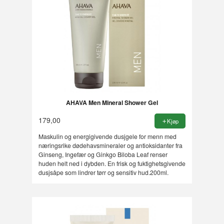
AHAVA Men Mineral Shower Gel
179,00
Kjøp
Maskulin og energigivende dusjgele for menn med
næringsrike dødehavsmineraler og antioksidanter fra
Ginseng, Ingefær og Ginkgo Biloba Leaf renser
huden helt ned i dybden. En frisk og fuktighetsgivende
dusjsåpe som lindrer tørr og sensitiv hud.200ml.