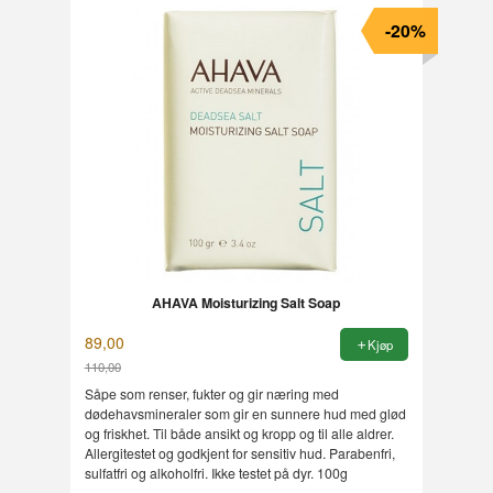
-20%
AHAVA Moisturizing Salt Soap
89,00
Kjøp
110,00
Rabatt
Såpe som renser, fukter og gir næring med
dødehavsmineraler som gir en sunnere hud med glød
og friskhet. Til både ansikt og kropp og til alle aldrer.
Allergitestet og godkjent for sensitiv hud. Parabenfri,
sulfatfri og alkoholfri. Ikke testet på dyr. 100g