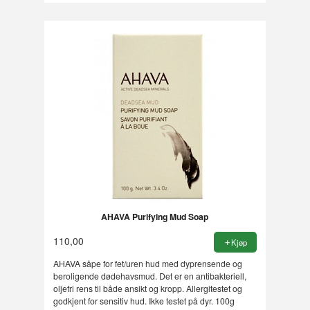
AHAVA Purifying Mud Soap
110,00
Kjøp
AHAVA såpe for fet/uren hud med dyprensende og
beroligende dødehavsmud. Det er en antibakteriell,
oljefri rens til både ansikt og kropp. Allergitestet og
godkjent for sensitiv hud. Ikke testet på dyr. 100g