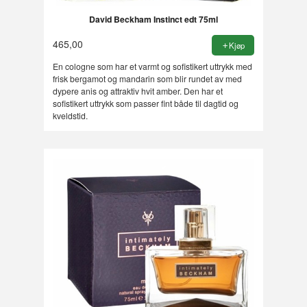
David Beckham Instinct edt 75ml
465,00
Kjøp
En cologne som har et varmt og sofistikert uttrykk med
frisk bergamot og mandarin som blir rundet av med
dypere anis og attraktiv hvit amber. Den har et
sofistikert uttrykk som passer fint både til dagtid og
kveldstid.