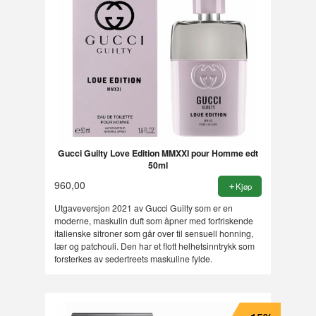
Gucci Guilty Love Edition MMXXI pour Homme edt
50ml
960,00
Kjøp
Utgaveversjon 2021 av Gucci Guilty som er en
moderne, maskulin duft som åpner med forfriskende
italienske sitroner som går over til sensuell honning,
lær og patchouli. Den har et flott helhetsinntrykk som
forsterkes av sedertreets maskuline fylde.