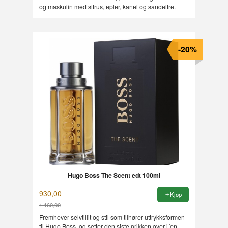
og maskulin med sitrus, epler, kanel og sandeltre.
-20%
Hugo Boss The Scent edt 100ml
930,00
Kjøp
1 160,00
Rabatt
Fremhever selvtillit og stil som tilhører uttrykksformen
til Hugo Boss, og setter den siste prikken over i´en.