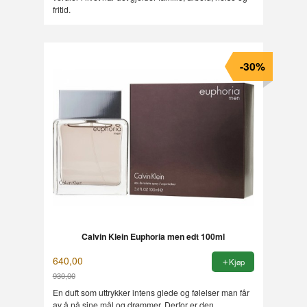
fritid.
-30%
Calvin Klein Euphoria men edt 100ml
640,00
Kjøp
930,00
Rabatt
En duft som uttrykker intens glede og følelser man får
av å nå sine mål og drømmer. Derfor er den