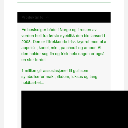
Produktinfo
En bestselger både i Norge og i resten av
verden helt fra første øyeblikk den ble lansert i
2008.
Den er tiltrekkende frisk krydret med bl.a
appelsin, kanel, mint, patchouli og amber. At
den holder seg fin og frisk hele dagen er også
en stor fordel!
1 million gir assosiasjoner til gull som
symboliserer makt, rikdom, luksus og lang
holdbarhet...