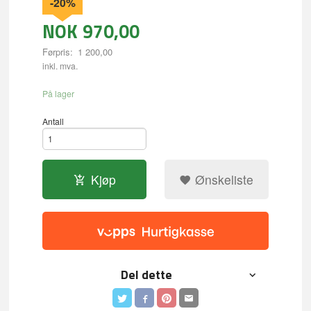
-20%
NOK
970,00
Førpris:
1 200,00
Rabatt
inkl. mva.
På lager
Antall
Kjøp
Ønskeliste
Del dette