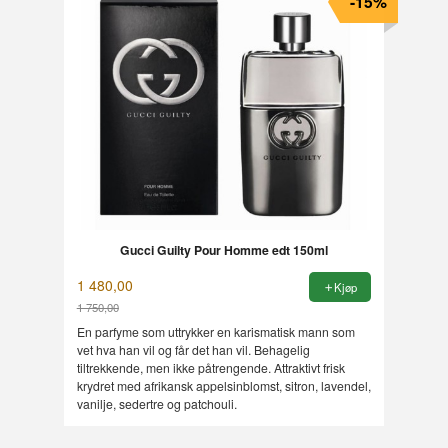
-15%
Gucci Guilty Pour Homme edt 150ml
1 480,00
Kjøp
1 750,00
Rabatt
En parfyme som uttrykker en karismatisk mann som
vet hva han vil og får det han vil. Behagelig
tiltrekkende, men ikke påtrengende. Attraktivt frisk
krydret med afrikansk appelsinblomst, sitron, lavendel,
vanilje, sedertre og patchouli.