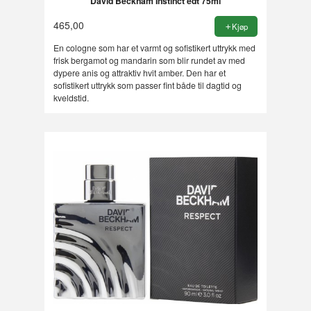
David Beckham Instinct edt 75ml
465,00
Kjøp
En cologne som har et varmt og sofistikert uttrykk med
frisk bergamot og mandarin som blir rundet av med
dypere anis og attraktiv hvit amber. Den har et
sofistikert uttrykk som passer fint både til dagtid og
kveldstid.