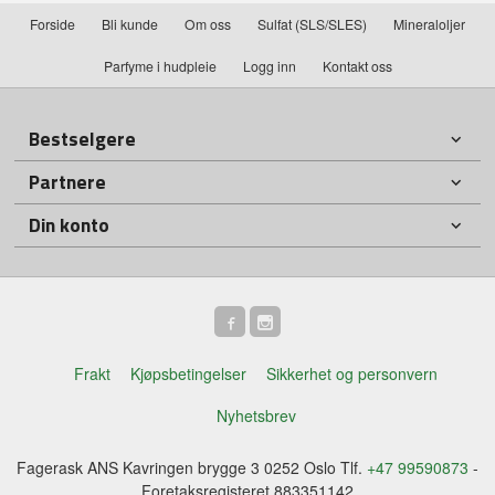
Forside
Bli kunde
Om oss
Sulfat (SLS/SLES)
Mineraloljer
Parfyme i hudpleie
Logg inn
Kontakt oss
Bestselgere
Partnere
Din konto
Frakt
Kjøpsbetingelser
Sikkerhet og personvern
Nyhetsbrev
Fagerask ANS Kavringen brygge 3 0252 Oslo Tlf.
+47 99590873
-
Foretaksregisteret 883351142