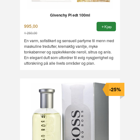
Givenchy Pi edt 100ml
995,00
Kjøp
1 260,00
Rabatt
En varm, sofistikert og sensuell parfyme til menn med
maskuline tredufter, kremaktig vanilje, myke
tonkabønner og oppkvikkende neroli, sitrus og anis.
En elegant duft som utfordrer til evig nysgjerrighet og
utforskning på alle livets områder og plan.
-25%