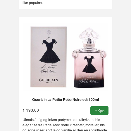
like populær.
Guerlain La Petite Robe Noire edt 100ml
1 190,00
Kjøp
Uimotståelig og leken parfyme som uttrykker chic
eleganse fra Paris. Med sorte kirsebær, moreller, iris
og sorte roser, sort te og vanilje er den en sprudlende