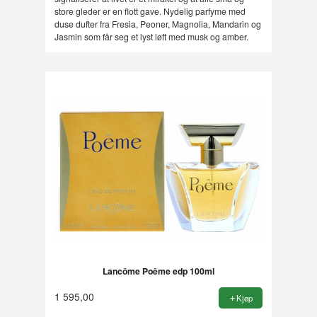
store gleder er en flott gave. Nydelig parfyme med
duse dufter fra Fresia, Peoner, Magnolia, Mandarin og
Jasmin som får seg et lyst løft med musk og amber.
Lancôme Poême edp 100ml
1 595,00
Kjøp