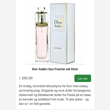
Dior Addict Eau Fraiche edt 50ml
1 250,00
Les mer
En fruktig, blomstret lett parfyme fra Dior med classy,
sommerlig preg. Elegante og rene dufter fra bergamot,
liljekonvall og tiltrekkende dufter fra Fresia på en base
av trenoter og sofistikert hvit musk. Til alle aldrer - og
den er i en flott gaveide.