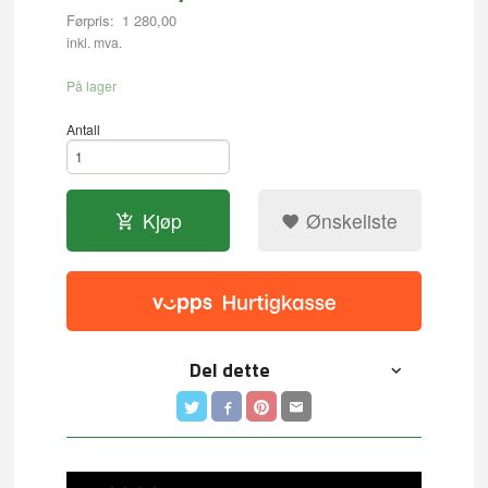
Førpris:
1 280,00
Rabatt
inkl. mva.
På lager
Antall
Kjøp
Ønskeliste
Del dette