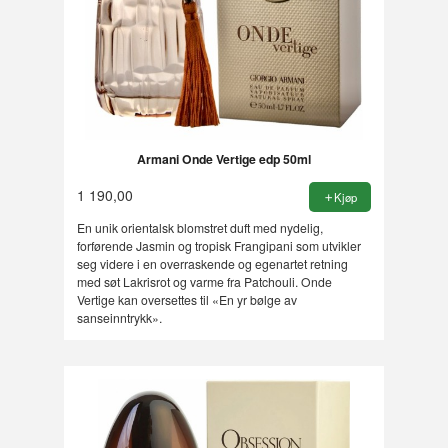
Armani Onde Vertige edp 50ml
1 190,00
Kjøp
En unik orientalsk blomstret duft med nydelig,
forførende Jasmin og tropisk Frangipani som utvikler
seg videre i en overraskende og egenartet retning
med søt Lakrisrot og varme fra Patchouli. Onde
Vertige kan oversettes til «En yr bølge av
sanseinntrykk».