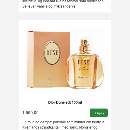
kveldstid, og innehar like basenoter som Addict edp:
Sensuell vanilje og myk sandeltre.
Dior Dune edt 100ml
1 590,00
Kjøp
En rolig og dempet parfyme som mimrer om fredfylte
turer langs strandkanten med sand, blomster og