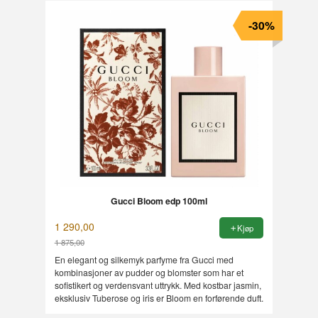
-30%
Gucci Bloom edp 100ml
1 290,00
Kjøp
1 875,00
Rabatt
En elegant og silkemyk parfyme fra Gucci med
kombinasjoner av pudder og blomster som har et
sofistikert og verdensvant uttrykk. Med kostbar jasmin,
eksklusiv Tuberose og iris er Bloom en forførende duft.