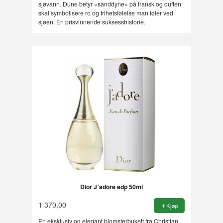
sjøvann. Dune betyr «sanddyne» på fransk og duften
skal symbolisere ro og frihetsfølelse man føler ved
sjøen. En prisvinnende suksesshistorie.
Dior J´adore edp 50ml
1 370,00
Kjøp
En eksklusiv og elegant blomsterbukett fra Christian