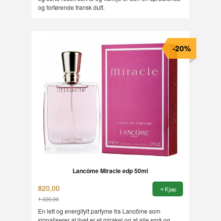
og forførende fransk duft.
-20%
Lancôme Miracle edp 50ml
820,00
Kjøp
1 020,00
Rabatt
En lett og energifylt parfyme fra Lancôme som
signaliserer at livet er et mirakel og at alle små og