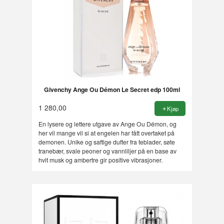
Givenchy Ange Ou Démon Le Secret edp 100ml
1 280,00
Kjøp
En lysere og lettere utgave av Ange Ou Démon, og
her vil mange vil si at engelen har fått overtaket på
demonen. Unike og saftige dufter fra teblader, søte
tranebær, svale peoner og vannliljer på en base av
hvit musk og ambertre gir positive vibrasjoner.