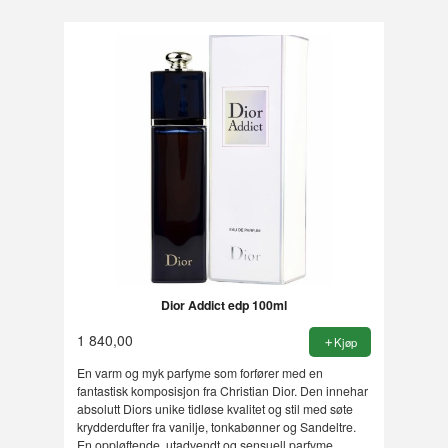
Dior Addict edp 100ml
1 840,00
Kjøp
En varm og myk parfyme som forfører med en
fantastisk komposisjon fra Christian Dior. Den innehar
absolutt Diors unike tidløse kvalitet og stil med søte
krydderdufter fra vanilje, tonkabønner og Sandeltre.
En oppløftende, utadvendt og sensuell parfyme.