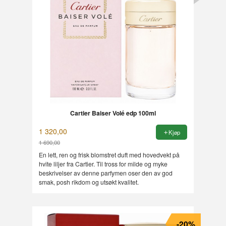
Cartier Baiser Volé edp 100ml
1 320,00
Kjøp
1 690,00
Rabatt
En lett, ren og frisk blomstret duft med hovedvekt på
hvite liljer fra Cartier. Til tross for milde og myke
beskrivelser av denne parfymen oser den av god
smak, posh rikdom og utsøkt kvalitet.
-20%