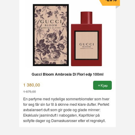
Gucci Bloom Ambrosia Di Fiori edp 100ml
1 380,00
Kjøp
1 675,00
Rabatt
En parfyme med nydelige sommerblomster som hver
for seg får sin tur til å skinne med klare dufter. Perfekt
avbalansert duft som gir gode og glade minner:
Eksklusiv jasminduft i nabogaten, Kaprifoler på
solfylte dager og Damaskusroser etter et regnskyll.