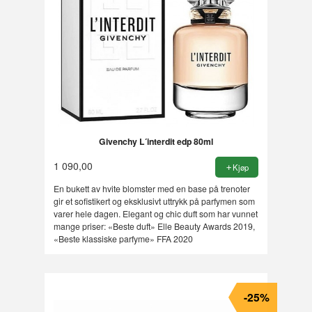
Givenchy L´interdit edp 80ml
1 090,00
Kjøp
En bukett av hvite blomster med en base på trenoter
gir et sofistikert og eksklusivt uttrykk på parfymen som
varer hele dagen. Elegant og chic duft som har vunnet
mange priser: «Beste duft» Elle Beauty Awards 2019,
«Beste klassiske parfyme» FFA 2020
-25%