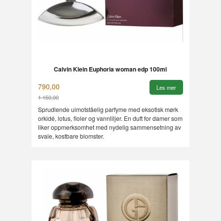
Calvin Klein Euphoria woman edp 100ml
790,00
Les mer
1 150,00
Rabatt
Sprudlende uimotståelig parfyme med eksotisk mørk
orkidé, lotus, fioler og vannliljer. En duft for damer som
liker oppmerksomhet med nydelig sammensetning av
svale, kostbare blomster.