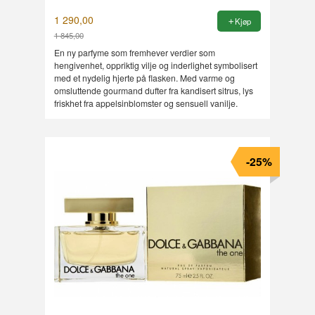
1 290,00
Kjøp
1 845,00
Rabatt
En ny parfyme som fremhever verdier som
hengivenhet, oppriktig vilje og inderlighet symbolisert
med et nydelig hjerte på flasken. Med varme og
omsluttende gourmand dufter fra kandisert sitrus, lys
friskhet fra appelsinblomster og sensuell vanilje.
-25%