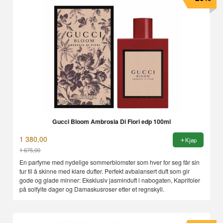
Gucci Bloom Ambrosia Di Fiori edp 100ml
1 380,00
Kjøp
1 675,00
Rabatt
En parfyme med nydelige sommerblomster som hver for seg får sin
tur til å skinne med klare dufter. Perfekt avbalansert duft som gir
gode og glade minner: Eksklusiv jasminduft i nabogaten, Kaprifoler
på solfylte dager og Damaskusroser etter et regnskyll.