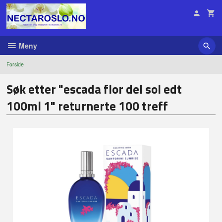
Gå
til
innholdet
Meny
Forside
Søk etter "escada flor del sol edt
100ml 1" returnerte 100 treff