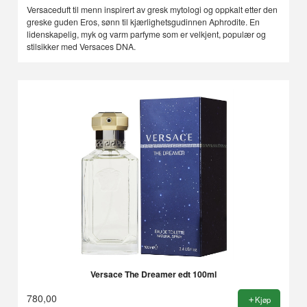
Rabatt
Versaceduft til menn inspirert av gresk mytologi og oppkalt etter den
greske guden Eros, sønn til kjærlighetsgudinnen Aphrodite. En
lidenskapelig, myk og varm parfyme som er velkjent, populær og
stilsikker med Versaces DNA.
Versace The Dreamer edt 100ml
780,00
Kjøp