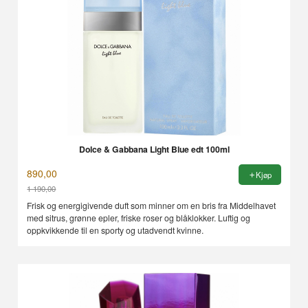
Dolce & Gabbana Light Blue edt 100ml
890,00
Kjøp
1 190,00
Rabatt
Frisk og energigivende duft som minner om en bris fra Middelhavet
med sitrus, grønne epler, friske roser og blåklokker. Luftig og
oppkvikkende til en sporty og utadvendt kvinne.