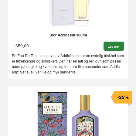
Dior Addict edt 100ml
1 650,00
Les mer
En Eau De Toilette utgave av Addict som har en nydelig friskhet som
er tiltrekkende og sofistikert. Den har en lett og ren duft som passer
både på dagtid og kveldstid, og innehar like basenoter som Addict
edp: Sensuell vanilje og myk sandeltre.
-25%