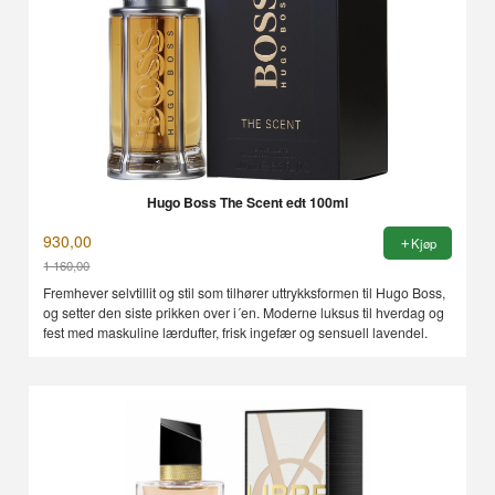
Hugo Boss The Scent edt 100ml
930,00
Kjøp
1 160,00
Rabatt
Fremhever selvtillit og stil som tilhører uttrykksformen til Hugo Boss,
og setter den siste prikken over i´en. Moderne luksus til hverdag og
fest med maskuline lærdufter, frisk ingefær og sensuell lavendel.