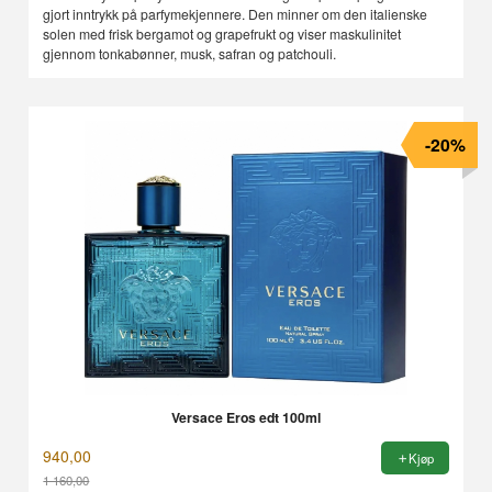
gjort inntrykk på parfymekjennere. Den minner om den italienske
solen med frisk bergamot og grapefrukt og viser maskulinitet
gjennom tonkabønner, musk, safran og patchouli.
-20%
Versace Eros edt 100ml
940,00
Kjøp
1 160,00