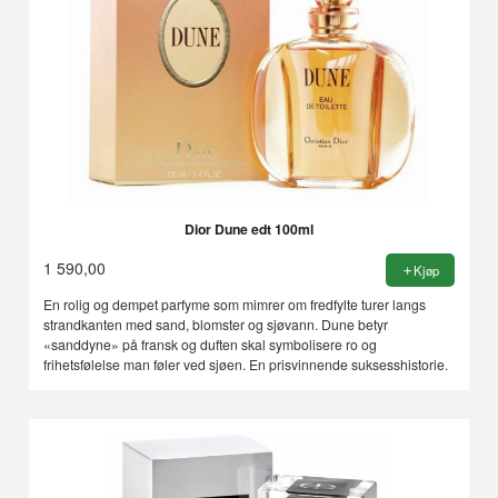
Dior Dune edt 100ml
1 590,00
Kjøp
En rolig og dempet parfyme som mimrer om fredfylte turer langs
strandkanten med sand, blomster og sjøvann. Dune betyr
«sanddyne» på fransk og duften skal symbolisere ro og
frihetsfølelse man føler ved sjøen. En prisvinnende suksesshistorie.