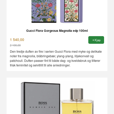
Gucci Flora Gorgeous Magnolia edp 100ml
1 540,00
Kjøp
2 100,00
Rabatt
Den tredje duften av fire i serien Gucci Flora med myke og delikate
noter fra magnolia, blåbringebær, ylang-ylang, liljekonvall og
patchouli. Duften passer fint til både dag- og kveldsbruk og tilfører
frisk feminitet og selvtillit til alle anledninger.