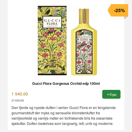
-25%
Gucci Flora Gorgeous Orchid edp 100ml
1 540,00
Kjøp
2 100,00
Rabatt
Den fjerde og nyeste duften i serien Gucci Flora er en fengslende
gourmandduft der myke og sensuelle blomsterdufter fra
vaniljeorkidé og vanilje møter en forfriskende bris fra oseaniske
sjødufter. Duften beskrives som langvarig, lett, unik og moderne.