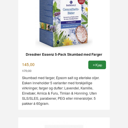
Dresdner Essenz 5-Pack Skumbad med Farger
145,00
Kjøp
179,00
Rabatt
Skumbad med farger, Epsom salt og eteriske oljer.
Esken inneholder 5 varianter med forskjellige
virkninger, farger og dufter: Lavendel, Kamille,
Einebær, Arnica & Furu, Timian & Honning. Uten
SLS/SLES, parabener, PEG eller mineraloljer. 5
pakker á 60gram.