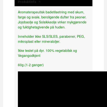
Produktinfo
Aromaterapeutisk badetilsetning med skum,
farge og svale, beroligende dufter fra peoner.
Jojobaolje og Solsikkeolje virker mykgjørende
og fuktighetsgivende på huden.
Inneholder ikke SLS/SLES, parabener, PEG,
mikroplast eller mineraloljer.
Ikke testet på dyr. 100% vegetabilsk og
Vegangodkjent
60g.(1-2 ganger)