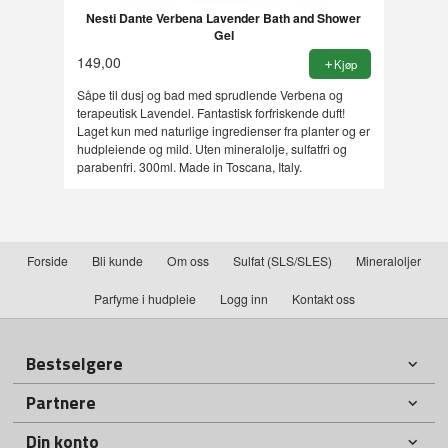
Nesti Dante Verbena Lavender Bath and Shower
Gel
149,00
Kjøp
Såpe til dusj og bad med sprudlende Verbena og
terapeutisk Lavendel. Fantastisk forfriskende duft!
Laget kun med naturlige ingredienser fra planter og er
hudpleiende og mild. Uten mineralolje, sulfatfri og
parabenfri. 300ml. Made in Toscana, Italy.
Forside
Bli kunde
Om oss
Sulfat (SLS/SLES)
Mineraloljer
Parfyme i hudpleie
Logg inn
Kontakt oss
Bestselgere
Partnere
Din konto