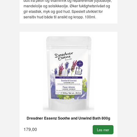
duft fra peon og vitaminrik og reparerende jojobaolje,
mandelolje og solsikkeolje. Øker fuktighetsnivået og
gir elastisk, myk og god hud. Spesielt utviklet for
sensitiv hud både til ansikt og kropp. 100ml.
Dresdner Essenz Soothe and Unwind Bath 800g
179,00
Les mer