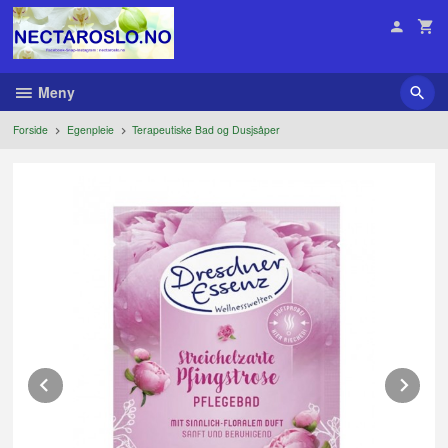
Gå
til
innholdet
Meny
Forside
Egenpleie
Terapeutiske Bad og Dusjsåper
Prev
Ne