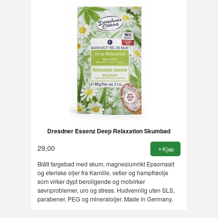
Dresdner Essenz Deep Relaxation Skumbad
29,00
Kjøp
Blått fargebad med skum, magnesiumrikt Epsomsalt
og eteriske oljer fra Kamille, vetier og hampfrøolje
som virker dypt beroligende og motvirker
søvnproblemer, uro og stress. Hudvennlig uten SLS,
parabener, PEG og mineraloljer. Made in Germany.