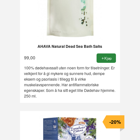
AHAVA Natural Dead Sea Bath Salts
99,00
Kjøp
100% dødehavssalt uten noen form for tilsetninger. Er
velkjent for å gi mykere og sunnere hud, dempe
eksem og psoriasis i tillegg til å virke
muskelavspennende. Har antiflammatoriske
egenskaper. Som å ha sitt eget lille Dødehav hjemme.
250 ml.
-20%