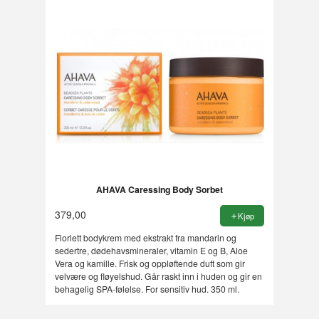
AHAVA Caressing Body Sorbet
379,00
Kjøp
Florlett bodykrem med ekstrakt fra mandarin og
sedertre, dødehavsmineraler, vitamin E og B, Aloe
Vera og kamille. Frisk og oppløftende duft som gir
velvære og fløyelshud. Går raskt inn i huden og gir en
behagelig SPA-følelse. For sensitiv hud. 350 ml.