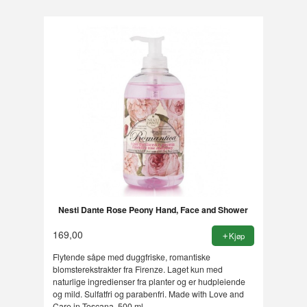
Nesti Dante Rose Peony Hand, Face and Shower
169,00
Kjøp
Flytende såpe med duggfriske, romantiske
blomsterekstrakter fra Firenze. Laget kun med
naturlige ingredienser fra planter og er hudpleiende
og mild. Sulfatfri og parabenfri. Made with Love and
Care in Toscana. 500 ml.