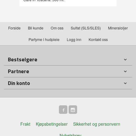
Forside
Bli kunde
Om oss
Sulfat (SLS/SLES)
Mineraloljer
Parfyme i hudpleie
Logg inn
Kontakt oss
Bestselgere
Partnere
Din konto
Frakt
Kjøpsbetingelser
Sikkerhet og personvern
Nyhetsbrev