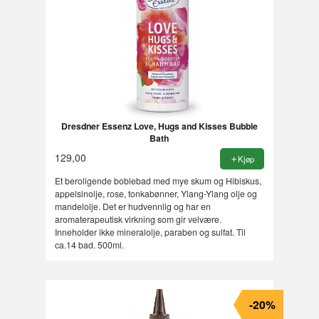
Dresdner Essenz Love, Hugs and Kisses Bubble
Bath
129,00
Kjøp
Et beroligende boblebad med mye skum og Hibiskus,
appelsinolje, rose, tonkabønner, Ylang-Ylang olje og
mandelolje. Det er hudvennlig og har en
aromaterapeutisk virkning som gir velvære.
Inneholder ikke mineralolje, paraben og sulfat. Til
ca.14 bad. 500ml.
-20%