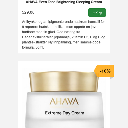
AHAVA Even Tone Brightening Sleeping Cream
529,00
Kjøp
Antirynke- og antipigmenterende nattkrem fremstilt for
å reparere hudskader slik at man oppnår en jevn
hudtone med fin glød. God næring fra
Dødehavsmineraler, jojobaolje, Vitamin B5, E og C og
planteekstrakter. Ny innpakning, men samme gode
formula. 50ml.
-10%