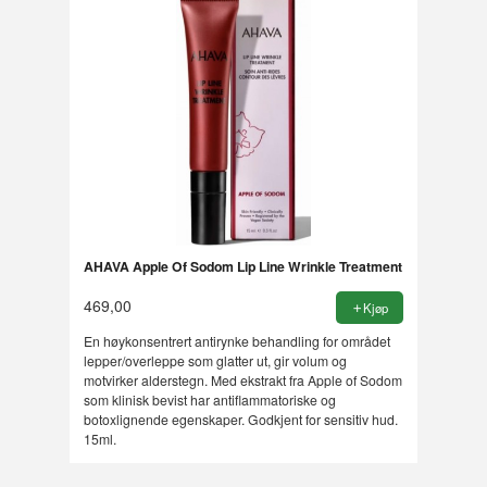
AHAVA Apple Of Sodom Lip Line Wrinkle Treatment
469,00
Kjøp
En høykonsentrert antirynke behandling for området
lepper/overleppe som glatter ut, gir volum og
motvirker alderstegn. Med ekstrakt fra Apple of Sodom
som klinisk bevist har antiflammatoriske og
botoxlignende egenskaper. Godkjent for sensitiv hud.
15ml.