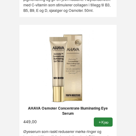
med C-vitamin som stimulerer collagen i tillegg til B3,
B5, B9, E og D, sjøalger og Osmoter. 50ml.
AHAVA Osmoter Concentrate Illuminating Eye
Serum
449,00
Kjøp
Øyeserum som raskt reduserer mørke ringer og