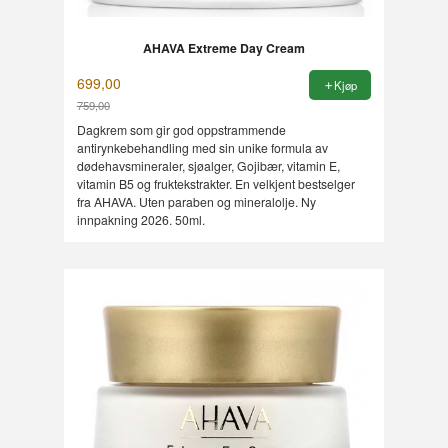
AHAVA Extreme Day Cream
699,00
Kjøp
759,00
Rabatt
Dagkrem som gir god oppstrammende
antirynkebehandling med sin unike formula av
dødehavsmineraler, sjøalger, Gojibær, vitamin E,
vitamin B5 og fruktekstrakter. En velkjent bestselger
fra AHAVA. Uten paraben og mineralolje. Ny
innpakning 2026. 50ml.