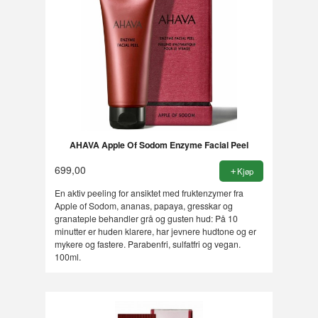
AHAVA Apple Of Sodom Enzyme Facial Peel
699,00
Kjøp
En aktiv peeling for ansiktet med fruktenzymer fra
Apple of Sodom, ananas, papaya, gresskar og
granateple behandler grå og gusten hud: På 10
minutter er huden klarere, har jevnere hudtone og er
mykere og fastere. Parabenfri, sulfatfri og vegan.
100ml.