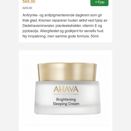
569,00
Kjøp
629,00
Rabatt
Antirynke- og antipigmenterende dagkrem som gir
frisk glød. Kremen reparerer huden aktivt ved hjelp av
Dødehavsmineraler, planteekstrakter, vitamin E og
jojobaolje. Allergitestet og godkjent for sensitiv hud.
Ny innpakning, men samme gode formula. 50ml.