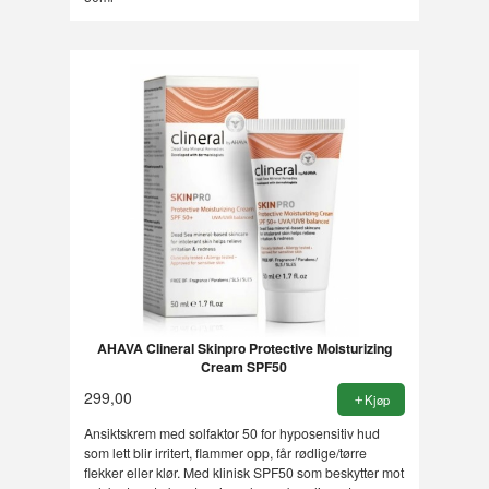
AHAVA Clineral Skinpro Protective Moisturizing
Cream SPF50
299,00
Kjøp
Ansiktskrem med solfaktor 50 for hyposensitiv hud
som lett blir irritert, flammer opp, får rødlige/tørre
flekker eller klør. Med klinisk SPF50 som beskytter mot