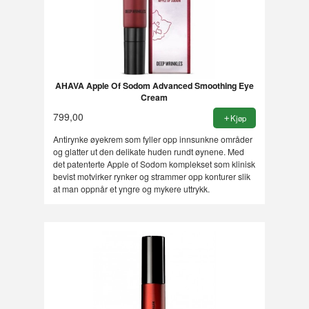
AHAVA Apple Of Sodom Advanced Smoothing Eye
Cream
799,00
Kjøp
Antirynke øyekrem som fyller opp innsunkne områder
og glatter ut den delikate huden rundt øynene. Med
det patenterte Apple of Sodom komplekset som klinisk
bevist motvirker rynker og strammer opp konturer slik
at man oppnår et yngre og mykere uttrykk.