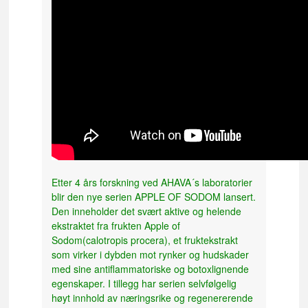
Etter 4 års forskning ved AHAVA´s laboratorier
blir den nye serien APPLE OF SODOM lansert.
Den inneholder det svært aktive og helende
ekstraktet fra frukten Apple of
Sodom(calotropis procera), et fruktekstrakt
som virker i dybden mot rynker og hudskader
med sine antiflammatoriske og botoxlignende
egenskaper. I tillegg har serien selvfølgelig
høyt innhold av næringsrike og regenererende