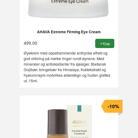
AHAVA Extreme Firming Eye Cream
499,00
Kjøp
Øyekrem med oppstrammende antirynke effekt og
god virkning på mørke ringer rundt øynene. Med
mineraler og antioksidanter fra sjøalger, tibetansk
Gojibær, bringebær fra Himalaya, fruktekstrakt og
hyaluronsyre motvirkes alderstegn og huden glattes
ut. 15ml.
-10%