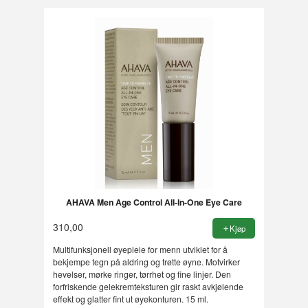
AHAVA Men Age Control All-In-One Eye Care
310,00
Kjøp
Multifunksjonell øyepleie for menn utviklet for å
bekjempe tegn på aldring og trøtte øyne. Motvirker
hevelser, mørke ringer, tørrhet og fine linjer. Den
forfriskende gelekremteksturen gir raskt avkjølende
effekt og glatter fint ut øyekonturen. 15 ml.