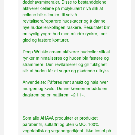
dødehavsmineraler. Disse to bestanddelene
aktiverer cellene på molykulært nivå slik at
cellene blir stimulert til selv å
revitalisere/reparere hudskader og å danne
nye hudceller/kollagen raskere. Resultatet blir
en synlig yngre hud med mindre rynker, mer
glød og fastere konturer.
Deep Wrinkle cream aktiverer hudceller slik at
rynker minimaliseres og huden blir fastere og
strammere. Den revitaliserer og gir fuktighet
slik at huden får et yngre og glødende uttrykk.
Anvendelse: Påføres rent ansikt og hals hver
morgen og kveld. Denne kremen er både en
dagkrem og en nattkrem «2 i 1».
Som alle AHAVA produkter er produktet
parabenfri, sulfatfri og uten GMO. 100%
vegetabilsk og veganergodkjent. Ikke testet på