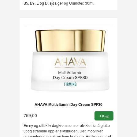
B5, B9, E og D, sjøalger og Osmoter. 30ml.
AHAVA Multivitamin Day Cream SPF30
759,00
Kjøp
En ny og effektiv dagkrem som er utviklet for å glatte
ut og stramme opp ansiktshuden. Den motvirker
pigmentering og gir en jevn hudtone. Høykonsentrert