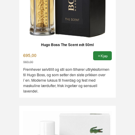
Hugo Boss The Scent edt 50ml
695,00
Kjøp
969,00
Rabatt
Fremhever selvtillit og stil som tilhører uttrykksformen
til Hugo Boss, og som setter den siste prikken over
i`en. Moderne luksus til hverdag og fest med
maskuline lærdufter, frisk ingefær og sensuell
lavendel.