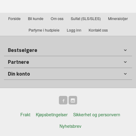
Forside
Bli kunde
Om oss
Sulfat (SLS/SLES)
Mineraloljer
Parfyme i hudpleie
Logg inn
Kontakt oss
Bestselgere
Partnere
Din konto
Frakt
Kjøpsbetingelser
Sikkerhet og personvern
Nyhetsbrev