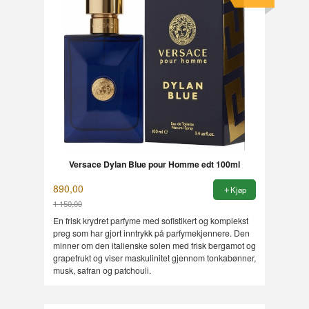
Versace Dylan Blue pour Homme edt 100ml
890,00
Kjøp
1 150,00
Rabatt
En frisk krydret parfyme med sofistikert og komplekst
preg som har gjort inntrykk på parfymekjennere. Den
minner om den italienske solen med frisk bergamot og
grapefrukt og viser maskulinitet gjennom tonkabønner,
musk, safran og patchouli.