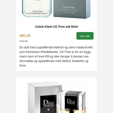
Calvin Klein CK Free edt 50ml
480,00
Les mer
675,00
Rabatt
En duft med oppløftende friskhet og varm maskulinitet
som fremhever frihetsfølelse. CK Free er for en trygg
mann som vil leve fritt og ikke trenger å bevise noe.
Aromatisk og oppløftende med Absint, Sedertre og
Anis.