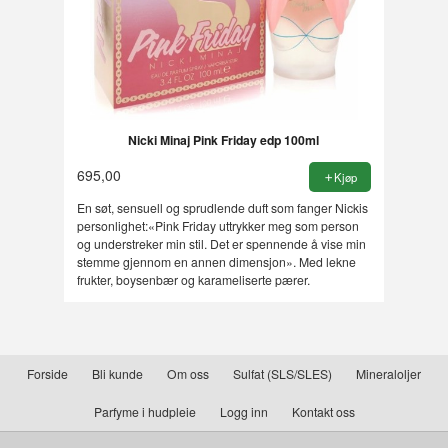
Nicki Minaj Pink Friday edp 100ml
695,00
Kjøp
En søt, sensuell og sprudlende duft som fanger Nickis
personlighet:«Pink Friday uttrykker meg som person
og understreker min stil. Det er spennende å vise min
stemme gjennom en annen dimensjon». Med lekne
frukter, boysenbær og karameliserte pærer.
Forside
Bli kunde
Om oss
Sulfat (SLS/SLES)
Mineraloljer
Parfyme i hudpleie
Logg inn
Kontakt oss