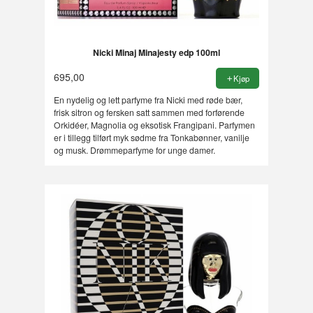
Nicki Minaj Minajesty edp 100ml
695,00
Kjøp
En nydelig og lett parfyme fra Nicki med røde bær,
frisk sitron og fersken satt sammen med forførende
Orkidéer, Magnolia og eksotisk Frangipani. Parfymen
er i tillegg tilført myk sødme fra Tonkabønner, vanilje
og musk. Drømmeparfyme for unge damer.