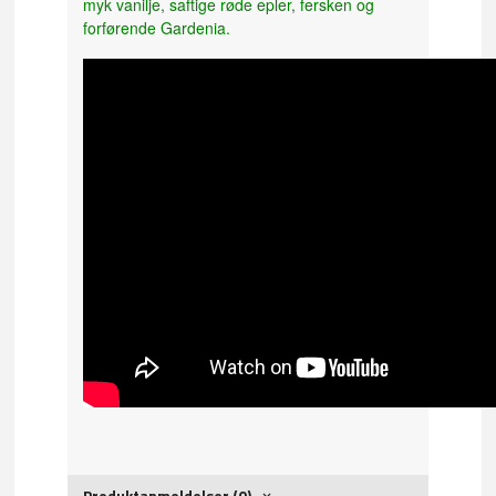
myk vanilje, saftige røde epler, fersken og
forførende Gardenia.
Produktanmeldelser (0)