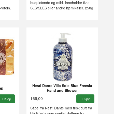
hudpleiende og mild. Inneholder ikke
rotein.
SLS/SLES eller andre kjemikalier. 250g
Nesti Dante Villa Sole Blue Freesia
ap
Hand and Shower
169,00
Kjøp
Kjøp
d
Såpe fra Nesti Dante med frisk duft fra
blå Fresia som speiler duftene fra