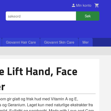
Min konto
Søk
Giovanni Hair Care
Giovanni Skin Care
Mer
e Lift Hand, Face
r
m gir glatt og frisk hud med Vitamin A og E,
og Geranium. Laget kun med naturlige ekstrakter fra
mild. Sulfatfri og parabenfri. Made with Love and Care