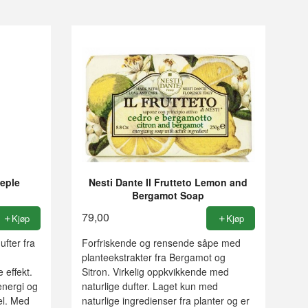
eple
Nesti Dante Il Frutteto Lemon and
Bergamot Soap
79,00
Kjøp
Kjøp
fter fra
Forfriskende og rensende såpe med
n
planteekstrakter fra Bergamot og
 effekt.
Sitron. Virkelig oppkvikkende med
energi og
naturlige dufter. Laget kun med
el. Med
naturlige ingredienser fra planter og er