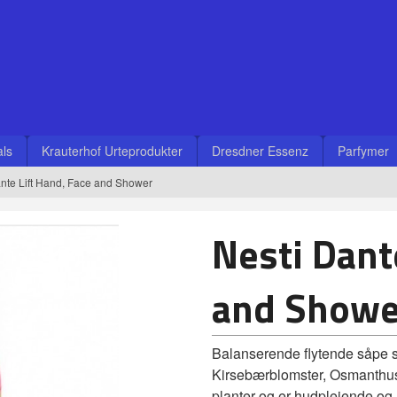
ls
Krauterhof Urteprodukter
Dresdner Essenz
Parfymer
ante Lift Hand, Face and Shower
Nesti Dant
and Showe
Balanserende flytende såpe so
Kirsebærblomster, Osmanthus 
planter og er hudpleiende og 