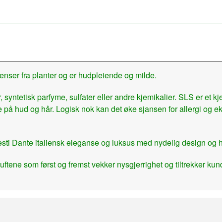
enser fra planter og er hudpleiende og milde.
 syntetisk parfyme, sulfater eller andre kjemikalier. SLS er et
de på hud og hår. Logisk nok kan det øke sjansen for allergi og e
 Nesti Dante italiensk eleganse og luksus med nydelig design og h
uftene som først og fremst vekker nysgjerrighet og tiltrekker k