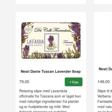
Nesti D
Nesti Dante Tuscan Lavender Soap
79,00
149,00
Kjøp
Relaxing såpe med Lavandula
Såpe til
officinalis fra Toscana som er laget kun
Verbena 
med naturlige ingredienser fra planter
Fantastis
og er hudpleiende og mild. Med
med natur
italiensk eleganse og nydelige,
og er hu