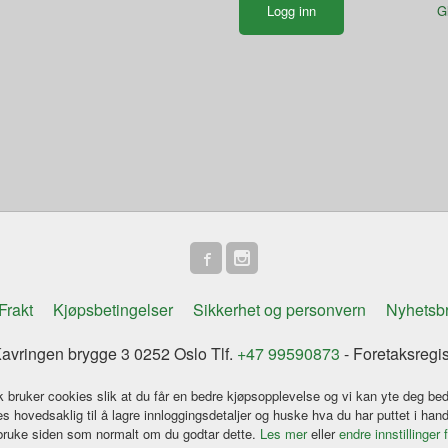
G
Frakt
Kjøpsbetingelser
Sikkerhet og personvern
Nyhetsb
vringen brygge 3 0252 Oslo Tlf.
+47 99590873
- Foretaksregi
k bruker cookies slik at du får en bedre kjøpsopplevelse og vi kan yte deg bed
s hovedsaklig til å lagre innloggingsdetaljer og huske hva du har puttet i han
 bruke siden som normalt om du godtar dette.
Les mer
eller
endre innstillinger 