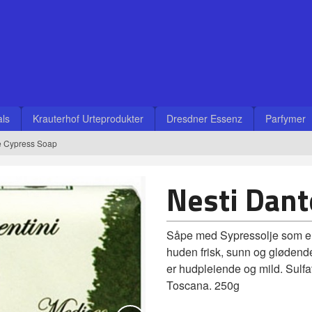
ls
Krauterhof Urteprodukter
Dresdner Essenz
Parfymer
e Cypress Soap
Nesti Dant
Såpe med Sypressolje som er 
huden frisk, sunn og glødende
er hudpleiende og mild. Sulfa
Toscana. 250g