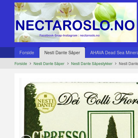
Gå
Lukk
til
innholdet
Produkter
Forside
Nesti Dante Såper
AHAVA Dead Sea Minera
Forside
Nesti Dante Såper
Nesti Dante Såpestykker
Nesti Dant