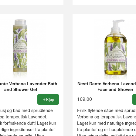
ante Verbena Lavender Bath
Nesti Dante Verbena Lavend
and Shower Gel
Face and Shower
169,00
Kjøp
 dusj og bad med sprudlende
Frisk flytende såpe med sprud
og terapeutisk Lavendel.
Verbena og terapeutisk Lavend
k forfriskende duft! Laget kun
Laget kun med naturlige ingre
lige ingredienser fra planter
fra planter og er hudpleiende 
dpleiende og mild. Uten
Uten mineralolje, sulfatfri og p