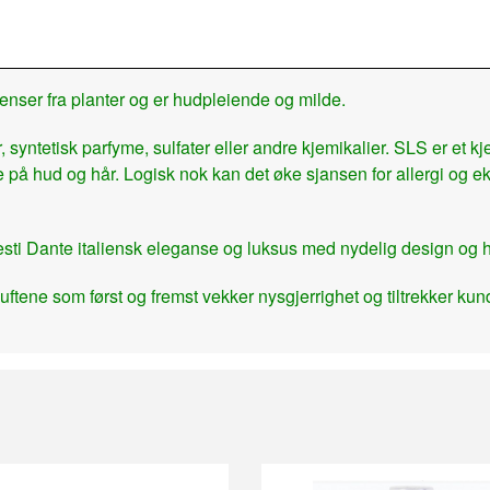
enser fra planter og er hudpleiende og milde.
 syntetisk parfyme, sulfater eller andre kjemikalier. SLS er et
de på hud og hår. Logisk nok kan det øke sjansen for allergi og e
 Nesti Dante italiensk eleganse og luksus med nydelig design og h
uftene som først og fremst vekker nysgjerrighet og tiltrekker k