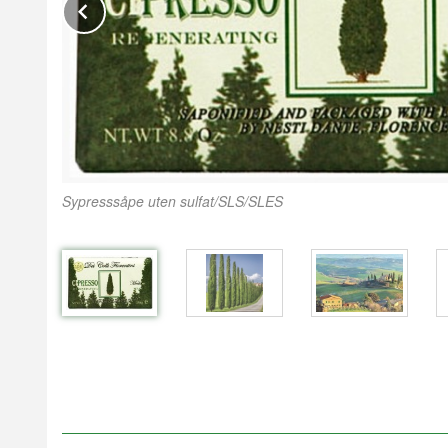
Prev
Sypresssåpe uten sulfat/SLS/SLES