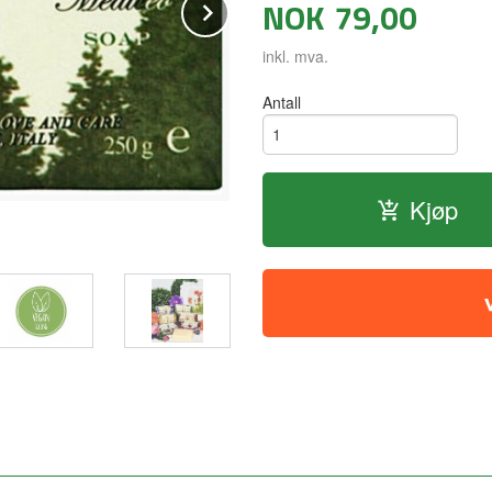
NOK
79,00
Next
inkl. mva.
Antall
Kjøp
Forfriskende og rensende