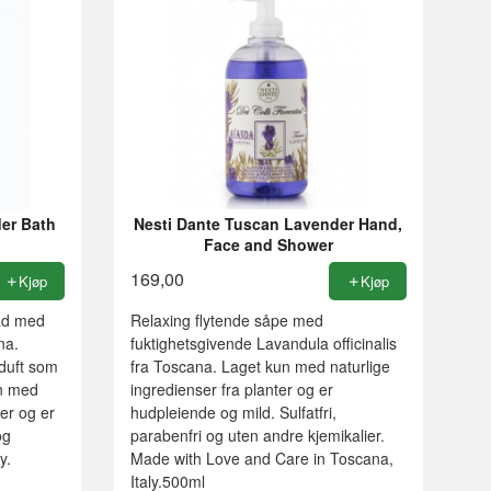
er Bath
Nesti Dante Tuscan Lavender Hand,
Face and Shower
169,00
Kjøp
Kjøp
bad med
Relaxing flytende såpe med
na.
fuktighetsgivende Lavandula officinalis
 duft som
fra Toscana. Laget kun med naturlige
un med
ingredienser fra planter og er
ter og er
hudpleiende og mild. Sulfatfri,
og
parabenfri og uten andre kjemikalier.
y.
Made with Love and Care in Toscana,
Italy.500ml