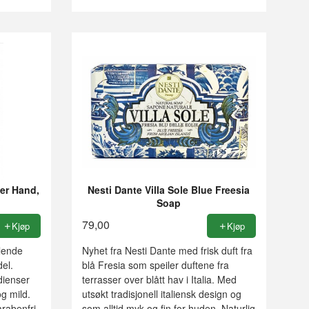
er Hand,
Nesti Dante Villa Sole Blue Freesia
Soap
79,00
Kjøp
Kjøp
lende
Nyhet fra Nesti Dante med frisk duft fra
el.
blå Fresia som speiler duftene fra
dienser
terrasser over blått hav i Italia. Med
og mild.
utsøkt tradisjonell italiensk design og
arabenfri.
som alltid myk og fin for huden. Naturlig