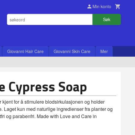
Min konto
Søk
Giovanni Hair Care
Giovanni Skin Care
Mer
e Cypress Soap
kjent for å stimulere blodsirkulasjonen og holder
. Laget kun med naturlige ingredienser fra planter og
tfri og parabenfri. Made with Love and Care in