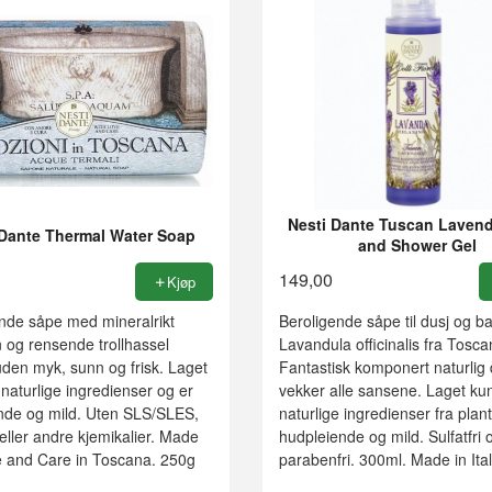
Nesti Dante Tuscan Lavend
 Dante Thermal Water Soap
and Shower Gel
149,00
Kjøp
ende såpe med mineralrikt
Beroligende såpe til dusj og 
 og rensende trollhassel
Lavandula officinalis fra Tosca
den myk, sunn og frisk. Laget
Fantastisk komponert naturlig
aturlige ingredienser og er
vekker alle sansene. Laget k
nde og mild. Uten SLS/SLES,
naturlige ingredienser fra plan
ller andre kjemikalier. Made
hudpleiende og mild. Sulfatfri 
e and Care in Toscana. 250g
parabenfri. 300ml. Made in Ital