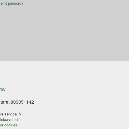
lemt passord?
rev
steret 883351142
re service. Vi
dlekurven din.
for cookies.