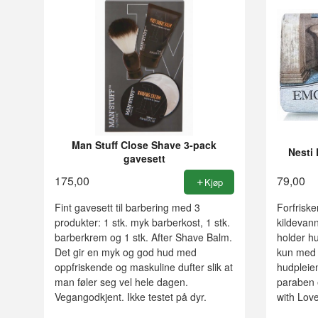
Man Stuff Close Shave 3-pack
Nesti
gavesett
175,00
79,00
Kjøp
Fint gavesett til barbering med 3
Forfrisk
produkter: 1 stk. myk barberkost, 1 stk.
kildevann
barberkrem og 1 stk. After Shave Balm.
holder hu
Det gir en myk og god hud med
kun med n
oppfriskende og maskuline dufter slik at
hudpleie
man føler seg vel hele dagen.
paraben e
Vegangodkjent. Ikke testet på dyr.
with Lov