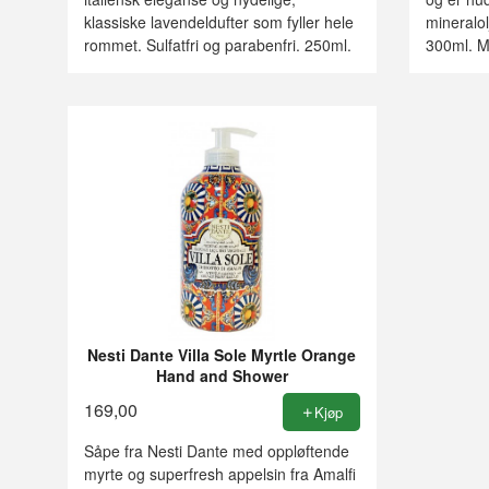
klassiske lavendeldufter som fyller hele
mineralolj
rommet. Sulfatfri og parabenfri. 250ml.
300ml. Ma
Nesti Dante Villa Sole Myrtle Orange
Hand and Shower
169,00
Kjøp
Såpe fra Nesti Dante med oppløftende
myrte og superfresh appelsin fra Amalfi