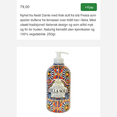
79,00
Kjøp
Nyhet fra Nesti Dante med frisk duft fra blå Fresia som
speiler duftene fra terrasser over blått hav i Italia. Med
utsøkt tradisjonell italiensk design og som alltid myk
og fin for huden. Naturlig fremstilt uten kjemikalier og
100% vegetabilsk. 250gr.