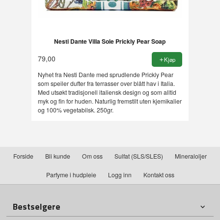
Nesti Dante Villa Sole Prickly Pear Soap
79,00
Kjøp
Nyhet fra Nesti Dante med sprudlende Prickly Pear
som speiler dufter fra terrasser over blått hav i Italia.
Med utsøkt tradisjonell italiensk design og som alltid
myk og fin for huden. Naturlig fremstilt uten kjemikalier
og 100% vegetabilsk. 250gr.
Forside
Bli kunde
Om oss
Sulfat (SLS/SLES)
Mineraloljer
Parfyme i hudpleie
Logg inn
Kontakt oss
Bestselgere