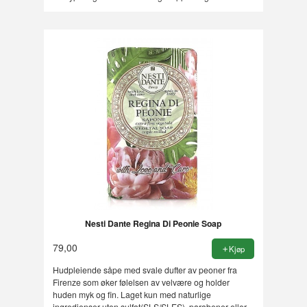
Nesti Dante Regina Di Peonie Soap
79,00
Kjøp
Hudpleiende såpe med svale dufter av peoner fra
Firenze som øker følelsen av velvære og holder
huden myk og fin. Laget kun med naturlige
ingredienser uten sulfat(SLS/SLES), parabener eller