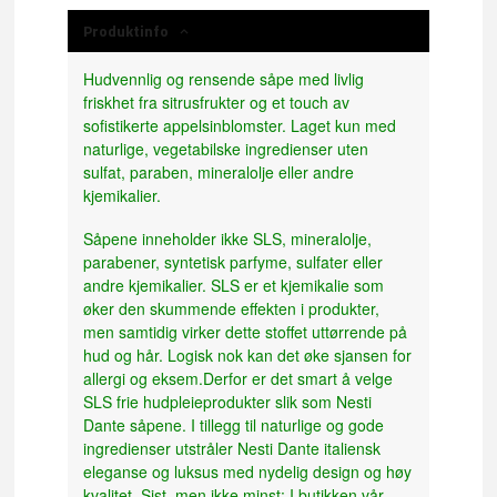
Produktinfo
Hudvennlig og rensende såpe med livlig
friskhet fra sitrusfrukter og et touch av
sofistikerte appelsinblomster. Laget kun med
naturlige, vegetabilske ingredienser uten
sulfat, paraben, mineralolje eller andre
kjemikalier.
Såpene inneholder ikke SLS, mineralolje,
parabener, syntetisk parfyme, sulfater eller
andre kjemikalier. SLS er et kjemikalie som
øker den skummende effekten i produkter,
men samtidig virker dette stoffet uttørrende på
hud og hår. Logisk nok kan det øke sjansen for
allergi og eksem.Derfor er det smart å velge
SLS frie hudpleieprodukter slik som Nesti
Dante såpene. I tillegg til naturlige og gode
ingredienser utstråler Nesti Dante italiensk
eleganse og luksus med nydelig design og høy
kvalitet. Sist, men ikke minst: I butikken vår