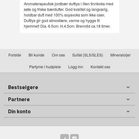
Aromaterapeutisk jordbær duftlys i liten tinnboks med
søte og friske bærdufter. God kvalitet og langvarig,
holdbar duft med 100% soyavoks som ikke oser.
Duftlys gir god atmosfære, varme og hygge til
hjemmet! Dia. 6.5cm. H.4.5cm. Brenntid ca.18 timer.
Forside
Bli kunde
Om oss
Sulfat (SLS/SLES)
Mineraloljer
Parfyme i hudpleie
Logg inn
Kontakt oss
Bestselgere
Partnere
Din konto