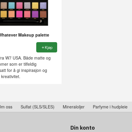
hatever Makeup palette
Kjøp
ra W7 USA. Både matte og
er som er tilfeldig
t for å gi inspirasjon og
kreativitet.
Om oss
Sulfat (SLS/SLES)
Mineraloljer
Parfyme i hudpleie
Din konto