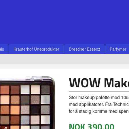
ls
Krauterhof Urteprodukter
Dresdner Essenz
Parfymer
WOW Make 
Stor makeup palette med 105 
med applikatorer. Fra Techni
for å stadig komme med spen
NOK
390,00