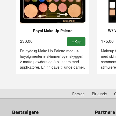
Royal Make Up Palette
W7 W
230,00
175,00
Kjøp
En nydelig Make Up Palette med 34
Makeup f
høypigmenterte skimmer øyenskygger,
med skimm
2 matte powders og 3 blushers med
sammensat
applikatorer. En fin gave til unge damer.
stimulere 
Forside
Bli kunde
Bestselgere
Partnere