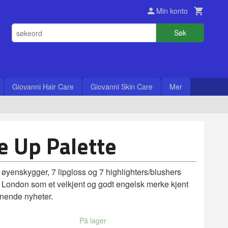
Min konto
Søk
Giovanni Hair Care
Giovanni Skin Care
Mer
Up Palette
øyenskygger, 7 lipgloss og 7 highlighters/blushers
c London som et velkjent og godt engelsk merke kjent
nende nyheter.
På lager