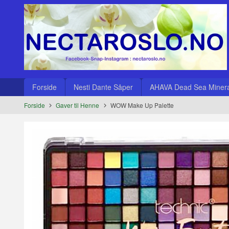
Gå
Lukk
til
innholdet
Produkter
Forside
Nesti Dante Såper
AHAVA Dead Sea Minera
Forside
Gaver til Henne
WOW Make Up Palette