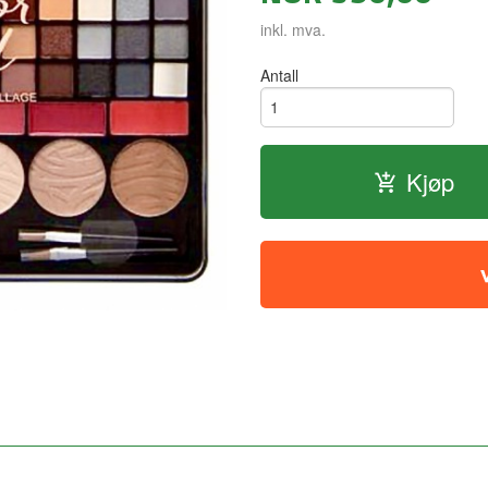
inkl. mva.
Antall
Kjøp